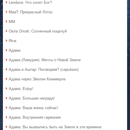
Lenduce: Что хочет Бог?
MaaT: Прекрасный Лотос
MM
Osira Omah: Солнечный поцелуй
Rina
Адама
Адама (Лемурия): Мечты о Новой Земле
Адама и Аштар: Поговорим? (серьёзно)
Адама через Эвелин Кюммерле
Адама: Enjoy!
Адама: Большая награда!
Адама: Ваша жизнь сейчас!
Адама: Внутренняя гармония
Адама: Вы вызвались быть на Земле в эти времена