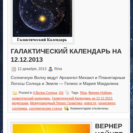
ГАЛАКТИЧЕСКИЙ КАЛЕНДАРЬ НА
12.12.2013
12 декабря, 2013
Rina
Солнечную Волну ведут Архангел Михаил и Планетарные
Логосы Солнца и Земли — Гелиос и Мария Магдалина
Posted in
4 Волна Солнца
,
GK
Tags:
Rina
,
Вернер Нойнер
,
галактический календарь
,
Галактический Календарь на 12.12.2013
,
медитации
,
Международный Проект Галактика
,
новости
,
ченнелинги
,
к
эзотерика
,
эзотерические статьи
Комментарии
отключены
записи
Галактический
Календарь
ВЕРНЕР
на
12.12.2013