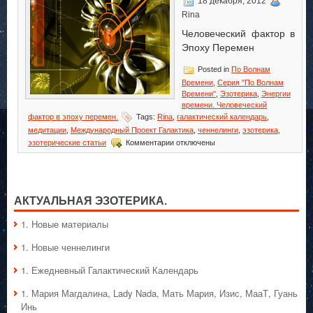
18 декабря, 2012
Rina
Человеческий фактор в
Эпоху Перемен
Posted in
По Волнам
Времени
,
Серия "По Волнам
Времени"
,
Эзотерика
,
Энергии
времени. Человеческий
фактор в эпоху перемен.
Tags:
Rina
,
галактический календарь
,
медитации
,
Международный Проект Галактика
,
ченнелинги
,
эзотерика
,
к
эзотерические статьи
Комментарии
отключены
записи
Проявления
Жизни
АКТУАЛЬНАЯ ЭЗОТЕРИКА.
1. Hовые материалы
1. Hовые ченнелинги
1. Ежедневный Галактический Календарь
1. Мария Магдалина, Lady Nada, Мать Мария, Изис, МааТ, Гуань
Инь