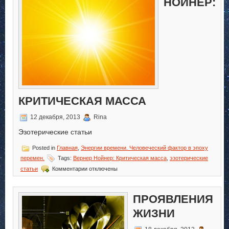
НОЙНЕР:
КРИТИЧЕСКАЯ МАССА
12 декабря, 2013
Rina
Эзотерические статьи
Posted in
Главная
,
Энергии времени. Человеческий фактор в эпоху
перемен.
Tags:
Вернер Нойнер: Критическая масса
,
эзотерические
к
статьи
Комментарии
отключены
записи
Вернер
Нойнер:
ПРОЯВЛЕНИЯ
Критическая
масса
ЖИЗНИ