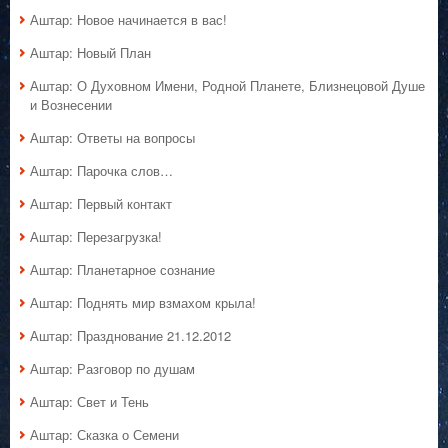
Аштар: Новое начинается в вас!
Аштар: Новый План
Аштар: О Духовном Имени, Родной Планете, Близнецовой Душе
и Вознесении
Аштар: Ответы на вопросы
Аштар: Парочка слов…
Аштар: Первый контакт
Аштар: Перезагрузка!
Аштар: Планетарное сознание
Аштар: Поднять мир взмахом крыла!
Аштар: Празднование 21.12.2012
Аштар: Разговор по душам
Аштар: Свет и Тень
Аштар: Сказка о Семени