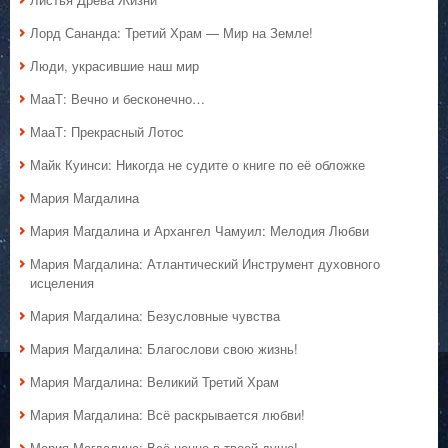
Лорд Сананда: Третий Храм — Мир на Земле!
Люди, украсившие наш мир
МааТ: Вечно и бесконечно…
МааТ: Прекрасный Лотос
Майк Куинси: Никогда не судите о книге по её обложке
Мария Магдалина
Мария Магдалина и Архангел Чамуил: Мелодия Любви
Мария Магдалина: Атлантический Инструмент духовного
исцеления
Мария Магдалина: Безусловные чувства
Мария Магдалина: Благослови свою жизнь!
Мария Магдалина: Великий Третий Храм
Мария Магдалина: Всё раскрывается любви!
Мария Магдалина: Всё ценно в твоей душе!