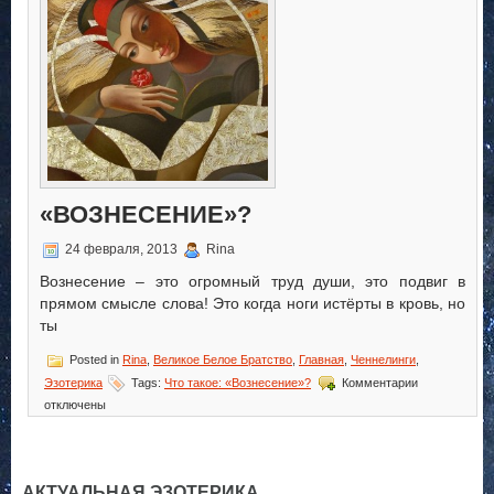
«ВОЗНЕСЕНИЕ»?
24 февраля, 2013
Rina
Вознесение – это огромный труд души, это подвиг в
прямом смысле слова! Это когда ноги истёрты в кровь, но
ты
Posted in
Rina
,
Великое Белое Братство
,
Главная
,
Ченнелинги
,
к
Эзотерика
Tags:
Что такое: «Вознесение»?
Комментарии
записи
отключены
Что
такое
«Вознесение
АКТУАЛЬНАЯ ЭЗОТЕРИКА.