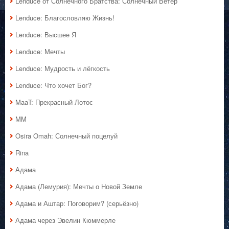
Lenduce от Солнечного Братства: Солнечный Ветер
Lenduce: Благословляю Жизнь!
Lenduce: Высшее Я
Lenduce: Мечты
Lenduce: Мудрость и лёгкость
Lenduce: Что хочет Бог?
MaaT: Прекрасный Лотос
MM
Osira Omah: Солнечный поцелуй
Rina
Адама
Адама (Лемурия): Мечты о Новой Земле
Адама и Аштар: Поговорим? (серьёзно)
Адама через Эвелин Кюммерле