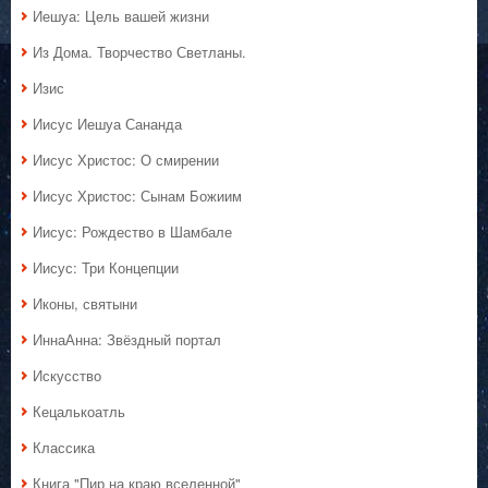
Иешуа: Цель вашей жизни
Из Дома. Творчество Светланы.
Изис
Иисус Иешуа Сананда
Иисус Христос: О смирении
Иисус Христос: Сынам Божиим
Иисус: Рождество в Шамбале
Иисус: Три Концепции
Иконы, святыни
ИннаАнна: Звёздный портал
Искусство
Кецалькоатль
Классика
Книга "Пир на краю вселенной"