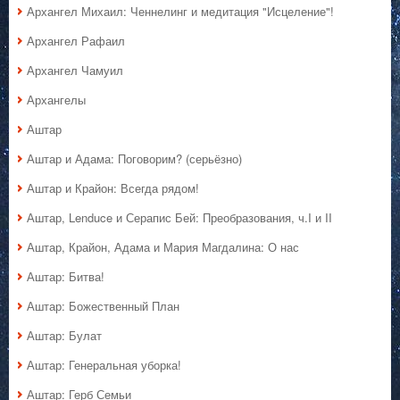
Архангел Михаил: Ченнелинг и медитация "Исцеление"!
Архангел Рафаил
Архангел Чамуил
Архангелы
Аштар
Аштар и Адама: Поговорим? (серьёзно)
Аштар и Крайон: Всегда рядом!
Аштар, Lenduce и Серапис Бей: Преобразования, ч.I и II
Аштар, Крайон, Адама и Мария Магдалина: О нас
Аштар: Битва!
Аштар: Божественный План
Аштар: Булат
Аштар: Генеральная уборка!
Аштар: Герб Семьи