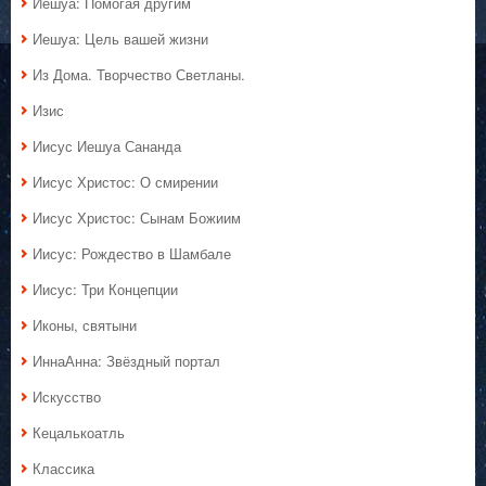
Иешуа: Помогая другим
Иешуа: Цель вашей жизни
Из Дома. Творчество Светланы.
Изис
Иисус Иешуа Сананда
Иисус Христос: О смирении
Иисус Христос: Сынам Божиим
Иисус: Рождество в Шамбале
Иисус: Три Концепции
Иконы, святыни
ИннаАнна: Звёздный портал
Искусство
Кецалькоатль
Классика