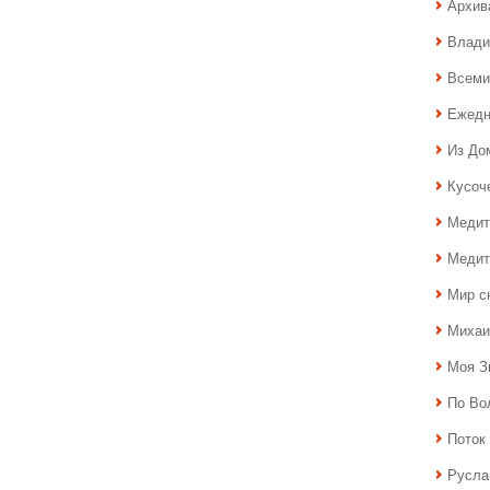
Архив
Влади
Всеми
Ежедн
Из До
Кусоч
Медит
Медит
Мир с
Михаи
Моя З
По Во
Поток 
Русла