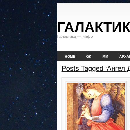
ГАЛАКТИ
Галактика — инфо
HOME
GK
MM
АРХА
Posts Tagged ‘Ангел 