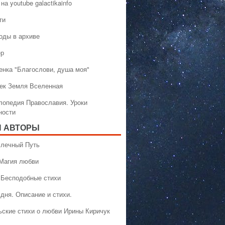
на youtube galactikainfo
ти
оды в архиве
ер
енка "Благослови, душа моя"
ек Земля Вселенная
лопедия Православия. Уроки
ности
 АВТОРЫ
 Млечный Путь
 Магия любви
 Бесподобные стихи
дня. Описание и стихи.
ьские стихи о любви Ирины Киричук