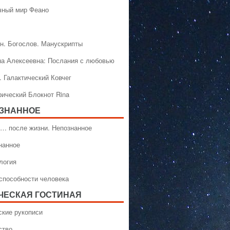
чный мир Феано
н. Богослов. Манускрипты
на Алексеевна: Послания с любовью
. Галактический Ковчег
рический Блокнот Rina
ЗНАННОЕ
… после жизни. Непознанное
нанное
логия
способности человека
ЧЕСКАЯ ГОСТИНАЯ
ские рукописи
ство