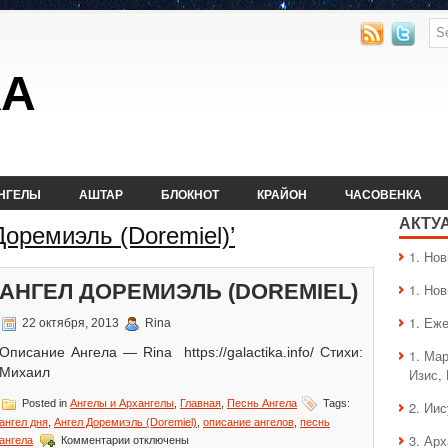
КА
НГЕЛЫ
АШТАР
БЛОКНОТ
КРАЙОН
ЧАСОВЕНКА
АКТУ
Доремиэль (Doremiel)’
1. Hо
АНГЕЛ ДОРЕМИЭЛЬ (DOREMIEL)
1. Hо
1. Еж
22 октября, 2013
Rina
Описание Ангела — Rina https://galactika.info/ Стихи:
1. Ма
Михаил
Изис,
Posted in
Ангелы и Архангелы
,
Главная
,
Песнь Ангела
Tags:
2. Ии
ангел дня
,
Ангел Доремиэль (Doremiel)
,
описание ангелов
,
песнь
к
3. Ар
ангела
Комментарии
отключены