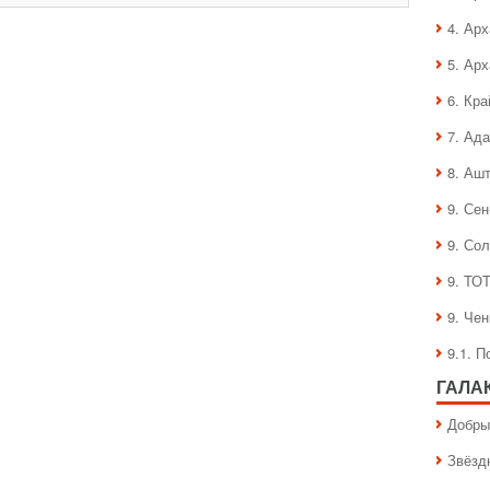
записи
Ангел
4. Ар
Доремиэль
(Doremiel)
5. Ар
6. Кра
7. Ад
8. Аш
9. Се
9. Со
9. ТО
9. Че
9.1. 
ГАЛА
Добры
Звёзд