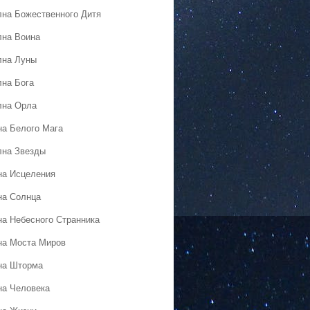
лна Божественного Дитя
лна Воина
лна Луны
лна Бога
лна Орла
на Белого Мага
лна Звезды
на Исцеления
на Солнца
на Небесного Странника
на Моста Миров
на Шторма
на Человека