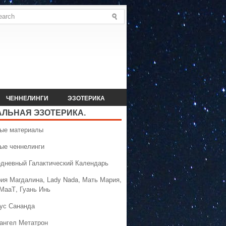
ЧЕННЕЛИНГИ
ЭЗОТЕРИКА
АЛЬНАЯ ЭЗОТЕРИКА.
вые материалы
вые ченнелинги
едневный Галактический Календарь
рия Магдалина, Lady Nada, Мать Мария,
 МааТ, Гуань Инь
сус Сананда
хангел Метатрон