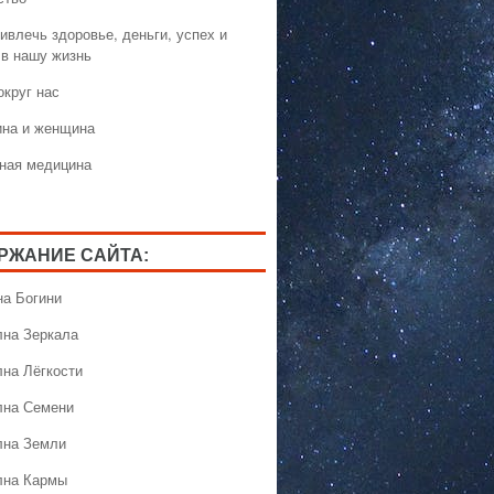
ивлечь здоровье, деньги, успех и
 в нашу жизнь
округ нас
на и женщина
ная медицина
РЖАНИЕ САЙТА:
на Богини
лна Зеркала
лна Лёгкости
лна Семени
лна Земли
лна Кармы