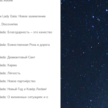
на Жизни
 и Lady Gaia: Новое заземление
 Discoveries
Nada: Благодарность – это качество
Nada: Божественная Роза и дорога
Nada: Диамантовый Свет
Nada: Карма
Nada: Лёгкость
Nada: Новое партнёрство
Nada: Новый Год и Ковёр Любви!
Nada: О жизненных ситуациях и о