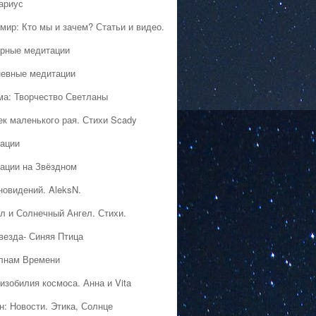
ариус
мир: Кто мы и зачем? Статьи и видео.
рные медитации
евные медитации
ма: Творчество Светланы
ек маленького рая. Стихи Scady
ации
ации на Звёздном
новидений. AleksN.
л и Солнечный Ангел. Стихи.
везда- Синяя Птица
лнам Времени
изобилия космоса. Анна и Vita
н: Новости. Этика, Солнце