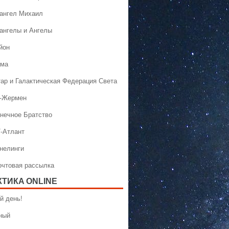
хангел Михаил
хангелы и Ангелы
йон
ама
тар и Галактическая Федерация Света
н-Жермен
лнечное Братство
Т-Атлант
ннелинги
Почтовая рассылка
КТИКA ONLINE
й день!
ный