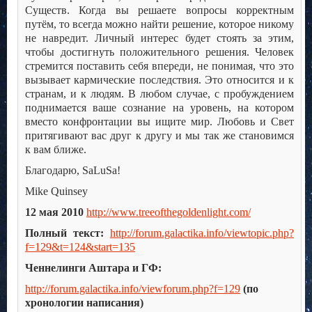
Существ. Когда вы решаете вопросы корректным
путём, то всегда можно найти решение, которое никому
не навредит. Личный интерес будет стоять за этим,
чтобы достигнуть положительного решения. Человек
стремится поставить себя впереди, не понимая, что это
вызывает кармические последствия. Это относится и к
странам, и к людям. В любом случае, с пробуждением
поднимается ваше сознание на уровень, на котором
вместо конфронтации вы ищите мир. Любовь и Свет
притягивают вас друг к другу и мы так же становимся
к вам ближе.
Благодарю, SaLuSa!
Mike Quinsey
12 мая 2010
http://www.treeofthegoldenlight.com/
Полный текст:
http://forum.galactika.info/viewtopic.php?
f=129&t=124&start=135
Ченнелинги Аштара и ГФ:
http://forum.galactika.info/viewforum.php?f=129
(по
хронологии написания)