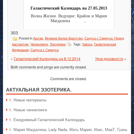
Галактический Календарь на 27.05.2013
Волна Жизни. Ведущие: Крайон и Мария
Магдалина ...
303
Posted in
Аштар
,
Великое Белое Братство
,
Салуса с Сириуса: Перед
рассветом
,
Ченнелинги
,
Эзотерика
Tags:
Salusa
,
Галактическая
Федерация
,
Салуса с Сириуса
«
Галактический Календарь на 8.12.2014
Урок духовности
»
Both comments and pings are currently closed.
Comments are closed.
АКТУАЛЬНАЯ ЭЗОТЕРИКА.
1. Hовые материалы
1. Hовые ченнелинги
1. Ежедневный Галактический Календарь
1. Мария Магдалина, Lady Nada, Мать Мария, Изис, МааТ, Гуань