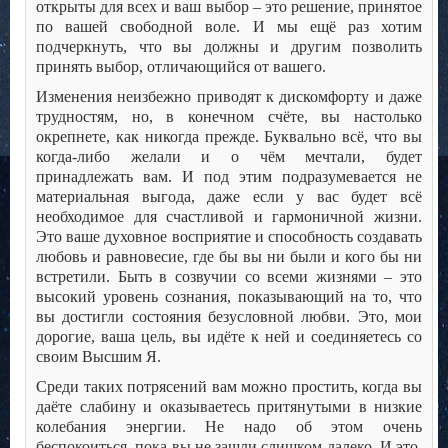
открыты для всех и ваш выбор – это решение, принятое
по вашей свободной воле. И мы ещё раз хотим
подчеркнуть, что вы должны и другим позволить
принять выбор, отличающийся от вашего.
Изменения неизбежно приводят к дискомфорту и даже
трудностям, но, в конечном счёте, вы настолько
окрепнете, как никогда прежде. Буквально всё, что вы
когда-либо желали и о чём мечтали, будет
принадлежать вам. И под этим подразумевается не
материальная выгода, даже если у вас будет всё
необходимое для счастливой и гармоничной жизни.
Это ваше духовное восприятие и способность создавать
любовь и равновесие, где бы вы ни были и кого бы ни
встретили. Быть в созвучии со всеми жизнями – это
высокий уровень сознания, показывающий на то, что
вы достигли состояния безусловной любви. Это, мои
дорогие, ваша цель, вы идёте к ней и соединяетесь со
своим Высшим Я.
Среди таких потрясений вам можно простить, когда вы
даёте слабину и оказываетесь притянутыми в низкие
колебания энергии. Не надо об этом очень
беспокоиться, пока вы не зашли слишком далеко. И это,