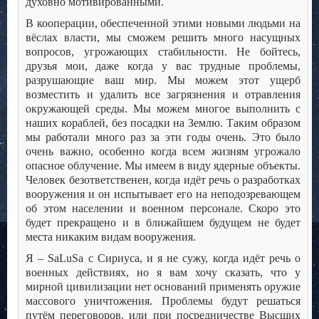
духовно мотивированными.
В кооперации, обеспеченной этими новыми людьми на
вёслах власти, мы сможем решить много насущных
вопросов, угрожающих стабильности. Не бойтесь,
друзья мои, даже когда у вас трудные проблемы,
разрушающие ваш мир. Мы можем этот ущерб
возместить и удалить все загрязнения и отравления
окружающей среды. Мы можем многое выполнить с
наших кораблей, без посадки на Землю. Таким образом
мы работали много раз за эти годы очень. Это было
очень важно, особенно когда всем жизням угрожало
опасное облучение. Мы имеем в виду ядерные объекты.
Человек безответственен, когда идёт речь о разработках
вооружения и он испытывает его на неподозревающем
об этом населении и военном персонале. Скоро это
будет прекращено и в ближайшем будущем не будет
места никаким видам вооружения.
Я – SaLuSa с Сириуса, и я не сужу, когда идёт речь о
военных действиях, но я вам хочу сказать, что у
мирной цивилизации нет оснований применять оружие
массового уничтожения. Проблемы будут решаться
путём переговоров, или при посредничестве Высших