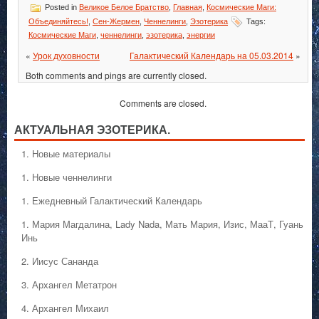
Posted in
Великое Белое Братство
,
Главная
,
Космические Маги:
Объединяйтесь!
,
Сен-Жермен
,
Ченнелинги
,
Эзотерика
Tags:
Космические Маги
,
ченнелинги
,
эзотерика
,
энергии
«
Урок духовности
Галактический Календарь на 05.03.2014
»
Both comments and pings are currently closed.
Comments are closed.
АКТУАЛЬНАЯ ЭЗОТЕРИКА.
1. Hовые материалы
1. Hовые ченнелинги
1. Ежедневный Галактический Календарь
1. Мария Магдалина, Lady Nada, Мать Мария, Изис, МааТ, Гуань
Инь
2. Иисус Сананда
3. Архангел Метатрон
4. Архангел Михаил