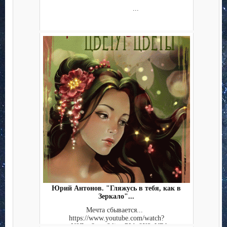
...
Юрий Антонов. "Гляжусь в тебя, как в
Зеркало"...
Мечта сбывается...
https://www.youtube.com/watch?
v=gN9Znu8zr_s&list=PLbt8X2_VRf...