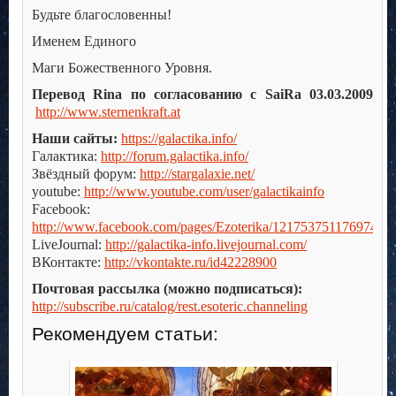
Будьте благословенны!
Именем Единого
Маги Божественного Уровня.
Перевод Rina по согласованию c SaiRa 03.03.2009
http://www.sternenkraft.at
Наши сайты:
https://galactika.info/
Галактика:
http://forum.galactika.info/
Звёздный форум:
http://stargalaxie.net/
youtube:
http://www.youtube.com/user/galactikainfo
Facebook:
http://www.facebook.com/pages/Ezoterika/121753751176974
LiveJournal:
http://galactika-info.livejournal.com/
ВКонтакте:
http://vkontakte.ru/id42228900
Почтовая рассылка (можно подписаться):
http://subscribe.ru/catalog/rest.esoteric.channeling
Рекомендуем статьи: