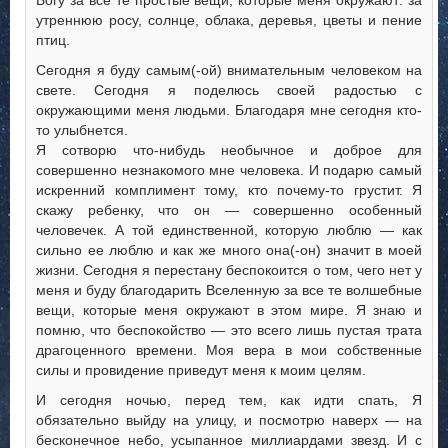
Богу за все те простые вещи, которые меня окружают: за
утреннюю росу, солнце, облака, деревья, цветы и пение
птиц.
Сегодня я буду самым(-ой) внимательным человеком на
свете. Сегодня я поделюсь своей радостью с
окружающими меня людьми. Благодаря мне сегодня кто-
то улыбнется.
Я сотворю что-нибудь необычное и доброе для
совершенно незнакомого мне человека. И подарю самый
искренний комплимент тому, кто почему-то грустит. Я
скажу ребенку, что он — совершенно особенный
человечек. А той единственной, которую люблю — как
сильно ее люблю и как же много она(-он) значит в моей
жизни. Сегодня я перестану беспокоится о том, чего нет у
меня и буду благодарить Вселенную за все те волшебные
вещи, которые меня окружают в этом мире. Я знаю и
помню, что беспокойство — это всего лишь пустая трата
драгоценного времени. Моя вера в мои собственные
силы и провидение приведут меня к моим целям.
И сегодня ночью, перед тем, как идти спать, Я
обязательно выйду на улицу, и посмотрю наверх — на
бесконечное небо, усыпанное миллиардами звезд. И с