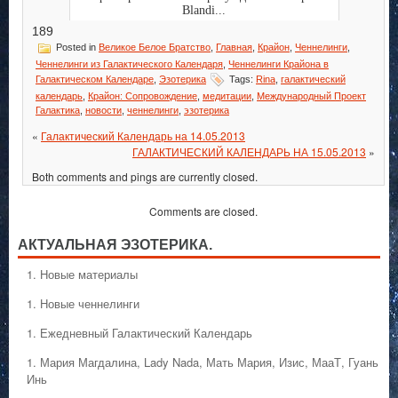
Blandi...
189
Posted in
Великое Белое Братство
,
Главная
,
Крайон
,
Ченнелинги
,
Ченнелинги из Галактического Календаря
,
Ченнелинги Крайона в
Галактическом Календаре
,
Эзотерика
Tags:
Rina
,
галактический
календарь
,
Крайон: Сопровождение
,
медитации
,
Международный Проект
Галактика
,
новости
,
ченнелинги
,
эзотерика
«
Галактический Календарь на 14.05.2013
ГАЛАКТИЧЕСКИЙ КАЛЕНДАРЬ НА 15.05.2013
»
Both comments and pings are currently closed.
Comments are closed.
АКТУАЛЬНАЯ ЭЗОТЕРИКА.
1. Hовые материалы
1. Hовые ченнелинги
1. Ежедневный Галактический Календарь
1. Мария Магдалина, Lady Nada, Мать Мария, Изис, МааТ, Гуань
Инь