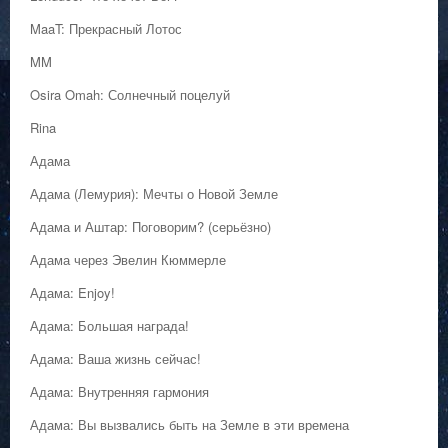
MaaT: Прекрасный Лотос
MM
Osira Omah: Солнечный поцелуй
Rina
Адама
Адама (Лемурия): Мечты о Новой Земле
Адама и Аштар: Поговорим? (серьёзно)
Адама через Эвелин Кюммерле
Адама: Enjoy!
Адама: Большая награда!
Адама: Ваша жизнь сейчас!
Адама: Внутренняя гармония
Адама: Вы вызвались быть на Земле в эти времена