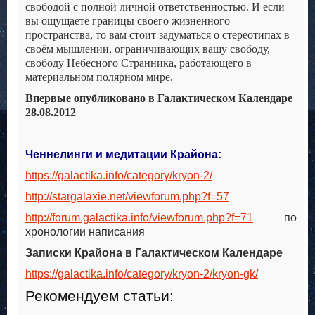
свободой с полной личной ответственностью. И если
вы ощущаете границы своего жизненного
пространства, то вам стоит задуматься о стереотипах в
своём мышлении, ограничивающих вашу свободу,
свободу Небесного Странника, работающего в
материальном полярном мире.
Впервые опубликовано в Галактическом Календаре
28.08.2012
Ченнелинги и медитации Крайона:
https://galactika.info/category/kryon-2/
http://stargalaxie.net/viewforum.php?f=57
http://forum.galactika.info/viewforum.php?f=71
по
хронологии написания
Записки Крайона в Галактическом Календаре
https://galactika.info/category/kryon-2/kryon-gk/
Рекомендуем статьи: