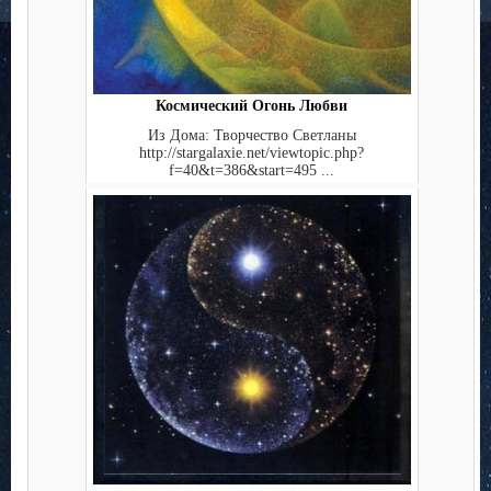
Космический Огонь Любви
Из Дома: Творчество Светланы
http://stargalaxie.net/viewtopic.php?
f=40&t=386&start=495 ...