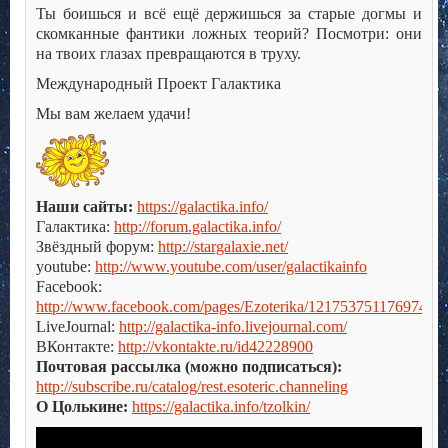
Ты боишься и всё ещё держишься за старые догмы и
скомканные фантики ложных теорий? Посмотри: они
на твоих глазах превращаются в труху.
Международный Проект Галактика
Мы вам желаем удачи!
Наши сайты:
https://galactika.info/
Галактика:
http://forum.galactika.info/
Звёздный форум:
http://stargalaxie.net/
youtube:
http://www.youtube.com/user/galactikainfo
Facebook:
http://www.facebook.com/pages/Ezoterika/121753751176974
LiveJournal:
http://galactika-info.livejournal.com/
ВКонтакте:
http://vkontakte.ru/id42228900
Почтовая рассылка (можно подписаться):
http://subscribe.ru/catalog/rest.esoteric.channeling
О Цолькине:
https://galactika.info/tzolkin/