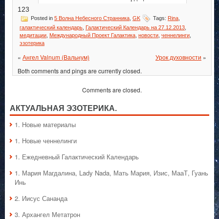
123
Posted in
5 Волна Небесного Странника
,
GK
Tags:
Rina
,
галактический календарь
,
Галактический Календарь на 27.12.2013
,
медитации
,
Международный Проект Галактика
,
новости
,
ченнелинги
,
эзотерика
«
Ангел Valnum (Вальнум)
Урок духовности
»
Both comments and pings are currently closed.
Comments are closed.
АКТУАЛЬНАЯ ЭЗОТЕРИКА.
1. Hовые материалы
1. Hовые ченнелинги
1. Ежедневный Галактический Календарь
1. Мария Магдалина, Lady Nada, Мать Мария, Изис, МааТ, Гуань
Инь
2. Иисус Сананда
3. Архангел Метатрон