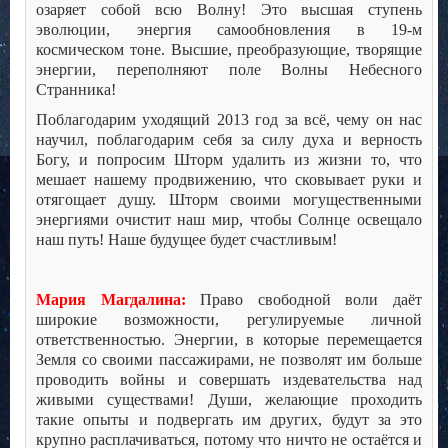
озаряет собой всю Волну! Это высшая ступень
эволюции, энергия самообновления в 19-м
космическом тоне. Высшие, преобразующие, творящие
энергии, переполняют поле Волны Небесного
Странника!
Поблагодарим уходящий 2013 год за всё, чему он нас
научил, поблагодарим себя за силу духа и верность
Богу, и попросим Шторм удалить из жизни то, что
мешает нашему продвижению, что сковывает руки и
отягощает душу. Шторм своими могущественными
энергиями очистит наш мир, чтобы Солнце освещало
наш путь! Наше будущее будет счастливым!
Мария Магдалина:
Право свободной воли даёт
широкие возможности, регулируемые личной
ответственностью. Энергии, в которые перемещается
Земля со своими пассажирами, не позволят им больше
проводить войны и совершать издевательства над
живыми существами! Души, желающие проходить
такие опыты и подвергать им других, будут за это
крупно расплачиваться, потому что ничто не остаётся и