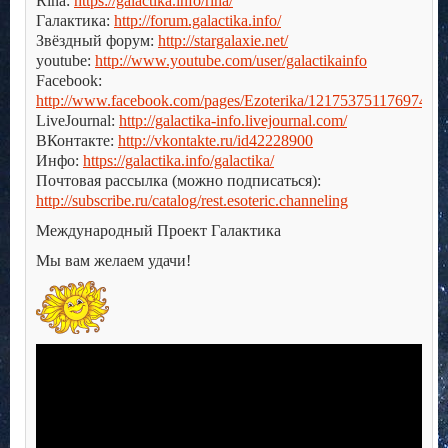
Rina:
https://galactika.info/rina/
Галактика:
http://forum.galactika.info/
Звёздный форум:
http://stargalaxie.net/
youtube:
http://www.youtube.com/user/galactikainfo
Facebook:
http://www.facebook.com/pages/Ezoterika/121753751176974
LiveJournal:
http://galactika-info.livejournal.com/
ВКонтакте:
http://vkontakte.ru/id42228900
Инфо:
https://galactika.info/galactika/
Почтовая рассылка (можно подписаться):
http://subscribe.ru/catalog/rest.esoteric.channeling
Международный Проект Галактика
Мы вам желаем удачи!