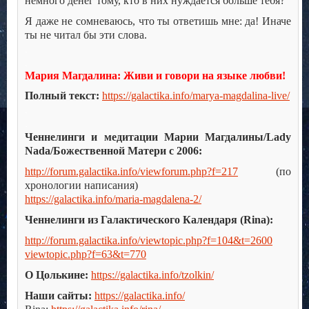
немного денег тому, кто в них нуждается больше тебя?
Я даже не сомневаюсь, что ты ответишь мне: да! Иначе
ты не читал бы эти слова.
.
.
Мария Магдалина: Живи и говори на языке любви!
Полный текст:
https://galactika.info/marya-magdalina-live/
.
.
Ченнелинги и медитации Марии Магдалины/Lady
Nada/Божественной Матери с 2006:
http://forum.galactika.info/viewforum.php?f=217
(по
хронологии написания)
https://galactika.info/maria-magdalena-2/
Ченнелинги из Галактического Календаря (Rina):
http://forum.galactika.info/viewtopic.php?f=104&t=2600
viewtopic.php?f=63&t=770
О Цолькине:
https://galactika.info/tzolkin/
Наши сайты:
https://galactika.info/