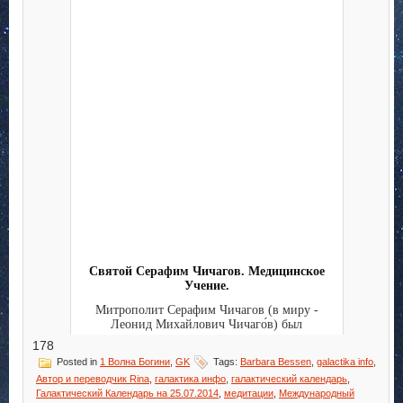
Святой Серафим Чичагов. Медицинское
Учение.
Митрополит Серафим Чичагов (в миру -
Леонид Михайлович Чичаго́в) был
удивительно разносторонне одаре...
178
Posted in
1 Волна Богини
,
GK
Tags:
Barbara Bessen
,
galactika info
,
Автор и переводчик Rina
,
галактика инфо
,
галактический календарь
,
Галактический Календарь на 25.07.2014
,
медитации
,
Международный