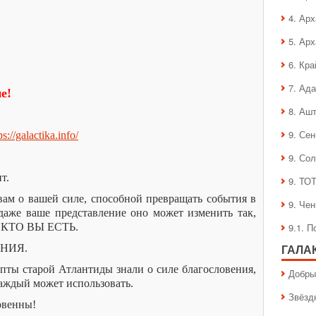
4. Ар
5. Ар
6. Кра
7. Ад
е!
8. Аш
9. Се
ps://galactika.info/
9. Со
т.
9. ТО
вам о вашей силе, способной превращать события в
9. Че
даже ваше представление оно может изменить так,
М, КТО ВЫ ЕСТЬ.
9.1. 
ЕНИЯ.
ГАЛА
пты старой Атлантиды знали о силе благословения,
Добры
аждый может использовать.
Звёзд
овенны!