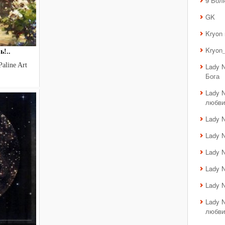
9 Вол
GK
Kryon
Kryon_
ь!..
Paline Art
Lady 
Бога
Lady 
любви
Lady 
Lady 
Lady 
Lady 
Lady 
Lady 
любви