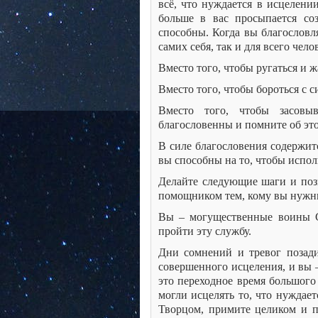
всё, что нуждается в исцелени
больше в вас просыпается со
способны. Когда вы благословл
самих себя, так и для всего чело
Вместо того, чтобы ругаться и ж
Вместо того, чтобы бороться с с
Вместо того, чтобы засовыв
благословенны и помните об эт
В силе благословения содержит
вы способны на то, чтобы испол
Делайте следующие шаги и поз
помощником тем, кому вы нужны
Вы – могущественные воины Св
пройти эту службу.
Дни сомнений и тревог позади
совершенного исцеления, и вы –
это переходное время большого
могли исцелять то, что нуждае
Творцом, примите целиком и п