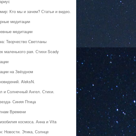
ариус
мир: Кто мы и зачем? Статьи и видео.
рные медитации
евные медитации
ма: Творчество Светланы
ек маленького рая. Стихи Scady
ации
ации на Звёздном
новидений. AleksN.
л и Солнечный Ангел. Стихи.
везда- Синяя Птица
лнам Времени
изобилия космоса. Анна и Vita
н: Новости. Этика, Солнце