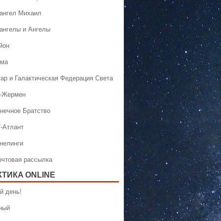
хангел Михаил
хангелы и Ангелы
йон
ама
тар и Галактическая Федерация Света
н-Жермен
лнечное Братство
Т-Атлант
ннелинги
Почтовая рассылка
КТИКA ONLINE
й день!
ный