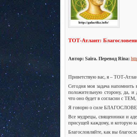
ТОТ-Атлант: Благословени
Автор: Saira. Перевод Rina:
htt
Приветствую вас, я – ТОТ-Атлан
Сегодня моя задача напомнить 
положительную сторону, да, и 
что оно будет в согласии с ТЕ
Я говорю о силе БЛАГОСЛОВ
Все мудрецы, священники и аде
присущей каждому, и которую к
Благословляйте, как вы благосл