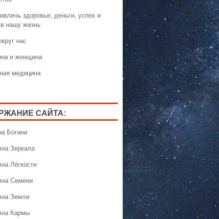
ивлечь здоровье, деньги, успех и
 в нашу жизнь
округ нас
на и женщина
ная медицина
РЖАНИЕ САЙТА:
на Богини
лна Зеркала
лна Лёгкости
лна Семени
лна Земли
лна Кармы