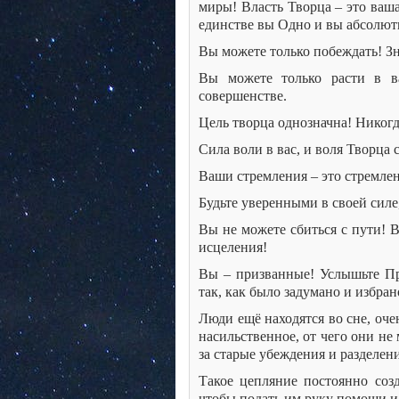
миры! Власть Творца – это ваша
единстве вы Одно и вы абсолю
Вы можете только побеждать! Зн
Вы можете только расти в в
совершенстве.
Цель творца однозначна! Никог
Сила воли в вас, и воля Творца 
Ваши стремления – это стремлен
Будьте уверенными в своей силе
Вы не можете сбиться с пути! 
исцеления!
Вы – призванные! Услышьте Пр
так, как было задумано и избран
Люди ещё находятся во сне, оче
насильственное, от чего они не
за старые убеждения и разделен
Такое цепляние постоянно созд
чтобы подать им руку помощи и 