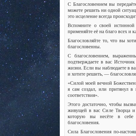
С Благословением вы передаёт
можете решить ни одной ситуац
это исцеление всегда происходит
Вспомните о своей истинной
применяйте её на благо всех и к
Благословляйте то, что вы хот
благословенны.
С благословением, выраженн
подтверждаете в вас Источник
жизни. Если вы наблюдаете в в
и хотите решить, — благословля
«Силой моей вечной Божествен
я сам создал, или притянул в
соответствия».
Этого достаточно, чтобы вызв
живущей в вас Силе Творца и 
которую вы несёте в себе 
благословения.
Сила Благословения по-настоя