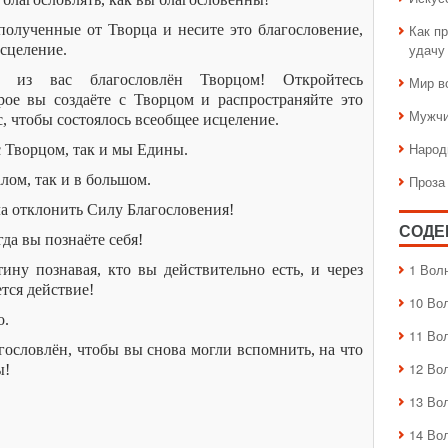
олученные от Творца и несите это благословение,
Как пр
удачу
сцеление.
 из вас благословлён Творцом! Откройтесь
Мир в
рое вы создаёте с Творцом и распространяйте это
Мужчи
с, чтобы состоялось всеобщее исцеление.
Народ
с Творцом, так и мы Едины.
алом, так и в большом.
Проза
ла отклонить Силу Благословения!
СОДЕ
да вы познаёте себя!
1 Вол
тину познавая, кто вы действительно есть, и через
тся действие!
10 Во
о.
11 Во
агословлён, чтобы вы снова могли вспомнить, на что
12 Во
ы!
13 Во
14 Во