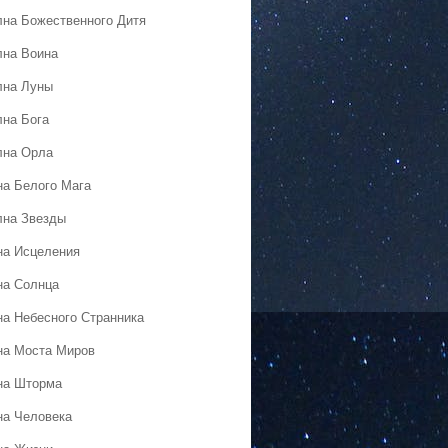
лна Божественного Дитя
лна Воина
лна Луны
лна Бога
лна Орла
на Белого Мага
лна Звезды
на Исцеления
на Солнца
на Небесного Странника
на Моста Миров
на Шторма
на Человека