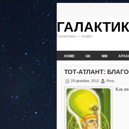
ГАЛАКТИ
Галактика — инфо
HOME
GK
MM
АРХА
ТОТ-АТЛАНТ: БЛАГ
29 декабря, 2012
Rina
Как вв