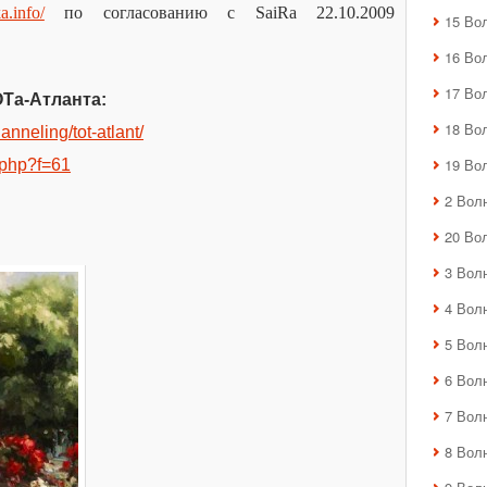
ka.info/
по согласованию с SaiRa 22.10.2009
15 Во
16 Во
17 Во
Та-Атланта:
18 Во
anneling/tot-atlant/
19 Во
m.php?f=61
2 Вол
20 Во
3 Вол
4 Вол
5 Вол
6 Вол
7 Вол
8 Вол