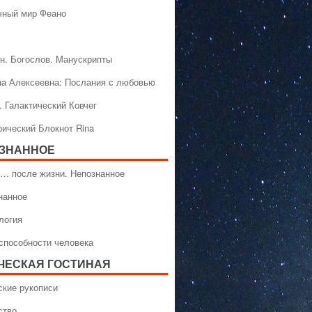
чный мир Феано
н. Богослов. Манускрипты
на Алексеевна: Послания с любовью
. Галактический Ковчег
рический Блокнот Rina
ЗНАННОЕ
… после жизни. Непознанное
нанное
логия
способности человека
ЧЕСКАЯ ГОСТИНАЯ
ские рукописи
ство