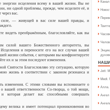
Канал 
е энергии исцеления всему в вашей жизни. Вы не
ии, ни одной проблемы, прежде, чем исцелите её, и
Новос
 через вас.
Перев
 силе, — живущей в вас силе вашей правды, и
аждого.
Твитт
ите видеть преображённым, благословляйте, как вы
Часов
Челов
ым силой вашего Божественного авторитета, вы
Энцик
 Исцеления и переносите его на все случаи вашей
духов
ашей жизни события, с которыми вы конфронтируете
йте их и за этим последуют изменения.
НАШИ
ной Святости Благословляю эту ситуацию, которую
Jeti:
 мою жизнь в соответствии с законом резонанса и
Medi.
ать изменения. С этими словами вы вспоминаете о
Алла.
о вашей ответственности Со-творца, о той мощи,
и которая делает вас способными совершать
Ангел 
Ангел
щему велика и имеет потенциал проникновения во