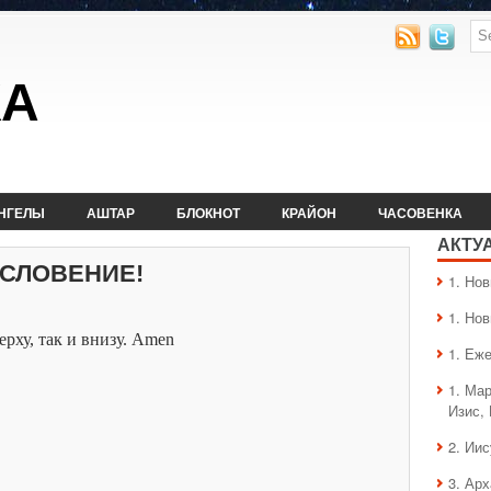
КА
НГЕЛЫ
АШТАР
БЛОКНОТ
КРАЙОН
ЧАСОВЕНКА
АКТУ
ОСЛОВЕНИЕ!
1. Hо
1. Hо
ерху, так и внизу. Amen
1. Еж
1. Ма
Изис,
2. Ии
3. Ар