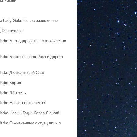
на Жизни
 и Lady Gaia: Новое заземление
 Discoveries
Nada: Благодарность – это качество
Nada: Божественная Роза и дорога
Nada: Диамантовый Свет
Nada: Карма
Nada: Лёгкость
Nada: Новое партнёрство
Nada: Новый Год и Ковёр Любви!
Nada: О жизненных ситуациях и о