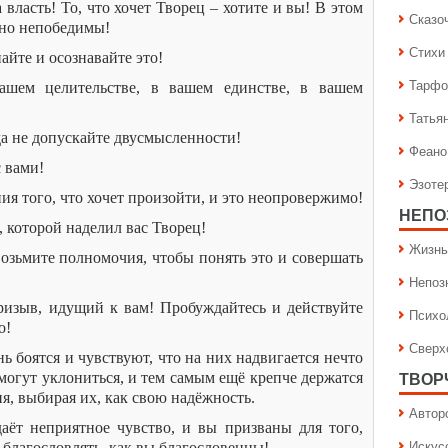
 власть! То, что хочет Творец – хотите и вы! В этом
Сказо
тно непобедимы!
Стихи
айте и осознавайте это!
Тарфо
ашем целительстве, в вашем единстве, в вашем
Татья
да не допускайте двусмысленности!
Феано
с вами!
Эзоте
ия того, что хочет произойти, и это неопровержимо!
НЕПО
, которой наделил вас Творец!
Жизнь
Возьмите полномочия, чтобы понять это и совершать
Непоз
изыв, идущий к вам! Пробуждайтесь и действуйте
Психо
о!
Сверх
нь боятся и чувствуют, что на них надвигается нечто
 могут уклониться, и тем самым ещё крепче держатся
ТВОР
ия, выбирая их, как свою надёжность.
Автор
аёт неприятное чувство, и вы призваны для того,
Искус
благословлять, как вы благословенны!