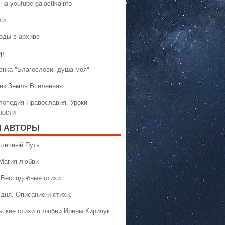
на youtube galactikainfo
ти
оды в архиве
ер
енка "Благослови, душа моя"
ек Земля Вселенная
лопедия Православия. Уроки
ности
 АВТОРЫ
 Млечный Путь
 Магия любви
 Бесподобные стихи
дня. Описание и стихи.
ьские стихи о любви Ирины Киричук