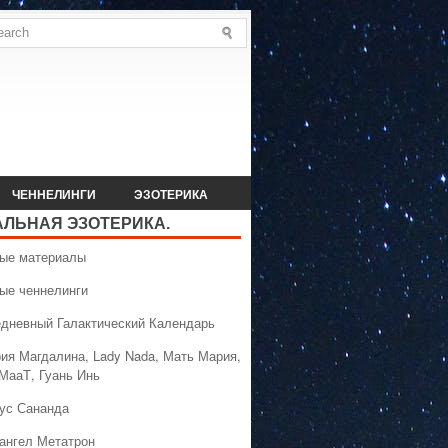
ЧЕННЕЛИНГИ
ЭЗОТЕРИКА
АЛЬНАЯ ЭЗОТЕРИКА.
вые материалы
вые ченнелинги
едневный Галактический Календарь
рия Магдалина, Lady Nada, Мать Мария,
 МааТ, Гуань Инь
сус Сананда
хангел Метатрон