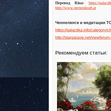
Перевод Rina:
https://galacti
http://www.sternenkraft.at
Ченнелинги и медитации ТО
https://galactika.info/category/ch
http://stargalaxie.net/viewforu
Рекомендуем статьи: