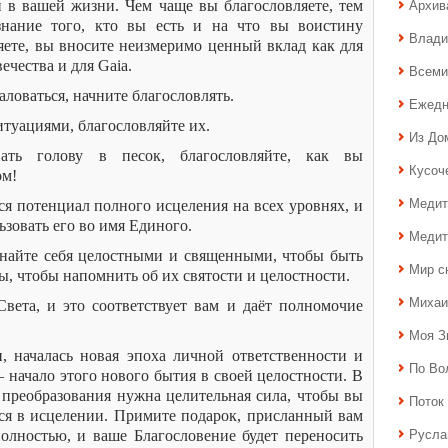
Архив
и в вашей жизни. Чем чаще вы благословляете, тем
знание того, кто вы есть и на что вы воистину
Влади
яете, вы вносите неизмеримо ценный вклад как для
вечества и для Gaia.
Всеми
аловаться, начните благословлять.
Ежедн
итуациями, благословляйте их.
Из До
ать голову в песок, благословляйте, как вы
Кусоч
ом!
Медит
ся потенциал полного исцеления на всех уровнях, и
ьзовать его во имя Единого.
Медит
найте себя целостными и священными, чтобы быть
Мир с
, чтобы напомнить об их святости и целостности.
Михаи
ета, и это соответствует вам и даёт полномочие
Моя З
, началась новая эпоха личной ответственности и
По Во
 начало этого нового бытия в своей целостности. В
 преобразования нужна целительная сила, чтобы вы
Поток 
тся в исцелении. Примите подарок, присланный вам
Русла
олностью, и ваше Благословение будет переносить