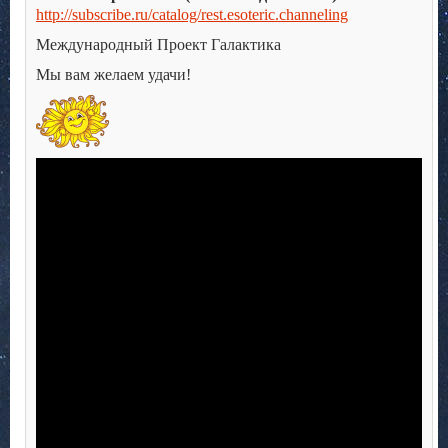
http://subscribe.ru/catalog/rest.esoteric.channeling
Международный Проект Галактика
Мы вам желаем удачи!