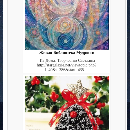
Живая Библиотека Мудрости
Из Дома: Творчество Светланы
http://stargalaxie.net/viewtopic.php?
f=40&t=386&start=435 ...