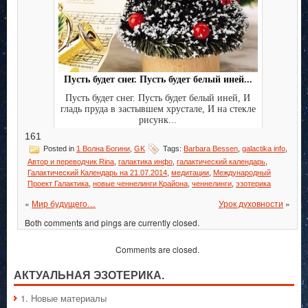
Пусть будет снег. Пусть будет белый иней...
Пусть будет снег. Пусть будет белый иней, И
гладь пруда в застывшем хрустале, И на стекле
рисунк...
161
Posted in
1 Волна Богини
,
GK
Tags:
Barbara Bessen
,
galactika info
,
Автор и переводчик Rina
,
галактика инфо
,
галактический календарь
,
Галактический Календарь на 21.07.2014
,
медитации
,
Международный
Проект Галактика
,
новые ченнелинги Крайона
,
ченнелинги
,
эзотерика
«
Мир будущего…
Урок духовности
»
Both comments and pings are currently closed.
Comments are closed.
АКТУАЛЬНАЯ ЭЗОТЕРИКА.
1. Hовые материалы