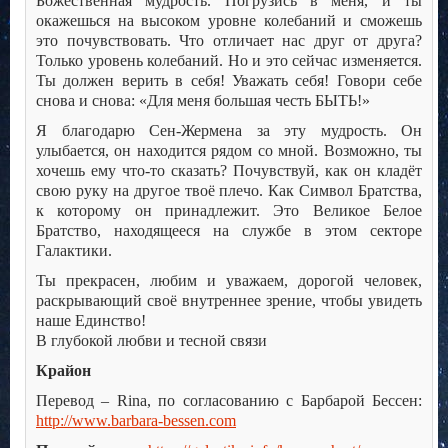
Божественная мудрость. Погрузись в меня, и ты
окажешься на высоком уровне колебаний и сможешь
это почувствовать. Что отличает нас друг от друга?
Только уровень колебаний. Но и это сейчас изменяется.
Ты должен верить в себя! Уважать себя! Говори себе
снова и снова: «Для меня большая честь БЫТЬ!»
Я благодарю Сен-Жермена за эту мудрость. Он
улыбается, он находится рядом со мной. Возможно, ты
хочешь ему что-то сказать? Почувствуй, как он кладёт
свою руку на другое твоё плечо. Как Символ Братства,
к которому он принадлежит. Это Великое Белое
Братство, находящееся на службе в этом секторе
Галактики.
Ты прекрасен, любим и уважаем, дорогой человек,
раскрывающий своё внутреннее зрение, чтобы увидеть
наше Единство!
В глубокой любви и тесной связи
Крайон
Перевод – Rina, по согласованию с Барбарой Бессен:
http://www.barbara-bessen.com