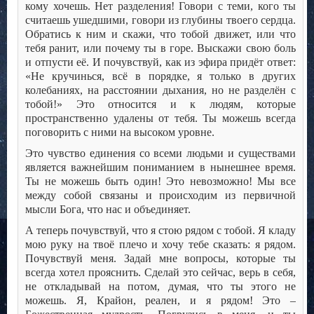
кому хочешь. Нет разделения! Говори с теми, кого ты
считаешь ушедшими, говори из глубины твоего сердца.
Обратись к ним и скажи, что тобой движет, или что
тебя ранит, или почему ты в горе. Выскажи свою боль
и отпусти её. И почувствуй, как из эфира придёт ответ:
«Не кручинься, всё в порядке, я только в других
колебаниях, на расстоянии дыхания, но не разделён с
тобой!» Это относится и к людям, которые
пространственно удалены от тебя. Ты можешь всегда
поговорить с ними на высоком уровне.
Это чувство единения со всеми людьми и существами
является важнейшим пониманием в нынешнее время.
Ты не можешь быть один! Это невозможно! Мы все
между собой связаны и происходим из первичной
мысли Бога, что нас и объединяет.
А теперь почувствуй, что я стою рядом с тобой. Я кладу
мою руку на твоё плечо и хочу тебе сказать: я рядом.
Почувствуй меня. Задай мне вопросы, которые ты
всегда хотел прояснить. Сделай это сейчас, верь в себя,
не откладывай на потом, думая, что ты этого не
можешь. Я, Крайон, реален, и я рядом! Это –