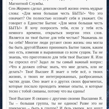
Магнитной Службы.
Сен-Жермен сделал девизом своей жизни очень мудрые
слова: «Для меня большая честь БЫТЬ!» Что это
означает? Он полностью осознаёт себя и уважает. Он
говорит о Единстве Бытия: «Для меня большая честь
БЫТЬ!» Я хочу попросить тебя, если у тебя есть
немного времени, открыться энергии этих слов.
Является ли твоё бытие для тебя честью? Уважаешь ли
ты себя? Многие люди ругают свою жизнь: она могла
бы быть другой!Важно принимать Бытие таким, каким
оно есть, изменяя и выравнивая со всем сущим. Ты не
знаешь, что приготовило для тебя твоё Высшее Я. Или
ты спросил его? Задал ли ты самый важный вопрос:
«Что я должен сейчас знать, что мне делать, или не
делать?» Твоё Высшее Я знает о тебе всё, о твоих
жизнях, о твоих не интегрированных, разбросанных
частях души. Оно знает и о других своих фрагментах,
которые послало проходить земные опыты, и которые
тесно с тобой связаны, потому что вы едины!
Твоё Высшее Я связано с другими своими Высшими Я.
Ты – большая группа, ты не одинок! Разве это не
прекрасно – быть в группе? И будь уверен, все ищут