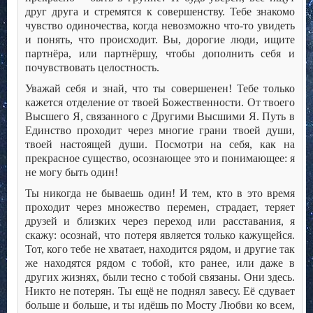
друг друга и стремятся к совершенству. Тебе знакомо
чувство одиночества, когда невозможно что-то увидеть
и понять, что происходит. Вы, дорогие люди, ищите
партнёра, или партнёршу, чтобы дополнить себя и
почувствовать целостность.
Уважай себя и знай, что ты совершенен! Тебе только
кажется отделение от твоей Божественности. От твоего
Высшего Я, связанного с Другими Высшими Я. Путь в
Единство проходит через многие грани твоей души,
твоей настоящей души. Посмотри на себя, как на
прекрасное существо, осознающее это и понимающее: я
не могу быть один!
Ты никогда не бываешь один! И тем, кто в это время
проходит через множество перемен, страдает, теряет
друзей и близких через переход или расставания, я
скажу: осознай, что потеря является только кажущейся.
Тот, кого тебе не хватает, находится рядом, и другие так
же находятся рядом с тобой, кто ранее, или даже в
других жизнях, были тесно с тобой связаны. Они здесь.
Никто не потерян. Ты ещё не поднял завесу. Её сдувает
больше и больше, и ты идёшь по Мосту Любви ко всем,