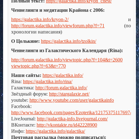
Полный текст:
https://galactika.info/kryon_chest/
Ченнелинги и медитации Крайона с 2006:
https://galactika.info/kryon-2/
и
http://forum.galactika.info/viewforum.php?f=71
(по
хронологии написания)
О Цолькине:
https://galactika.info/tzolkin/
Ченнелинги из Галактического Календаря (Rina):
http://forum.galactika.info/viewtopic.php?f=104&t=2600
viewtopic.php?f=63&t=770
Наши сайты:
https://galactika.info/
Rina:
https://galactika.info/rina/
Галактика:
http://forum.galactika.info/
Звёздный форум:
http://stargalaxie.net/
youtube:
http://www.youtube.com/user/galactikainfo
Facebook:
http://www.facebook.com/pages/Ezoterika/121753751176974
LiveJournal:
http://galactika-info.livejournal.com/
ВКонтакте:
http://vkontakte.ru/id42228900
Инфо:
https://galactika.info/galactika/
Почтовая рассылка (можно подписаться):