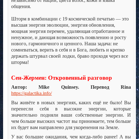
независимо от нации, цвета волос, кожи и языка
общения.
.
Шторм в комбинации с 19 космической печатью — это
высшая энергия эволюции, энергия обновления,
мощная энергия перемен, удаляющая отработанное и
ненужное, и дающая возможность появлению и росту
нового, гармоничного и ценного. Наша задача: не
сомневаться, верить в себя и в Бога, любить и крепко
держать штурвал своей лодки, браво проходя через все
шторма!
.
Сен-Жермен: Откровенный разговор
Автор: Mike Quinsey. Перевод Rina
https://galactika.info/
Вы живёте в новых энергиях, каких ещё не было! Вы
перенесли себя в высокие энергии, которые
значительно подняли ваши собственные энергии. И
чем больше высоких частот вы принимаете, тем больше
их будет вам направлено для укоренения на Земле.
У вас большие ожидания, чем когда-либо ранее! А вы