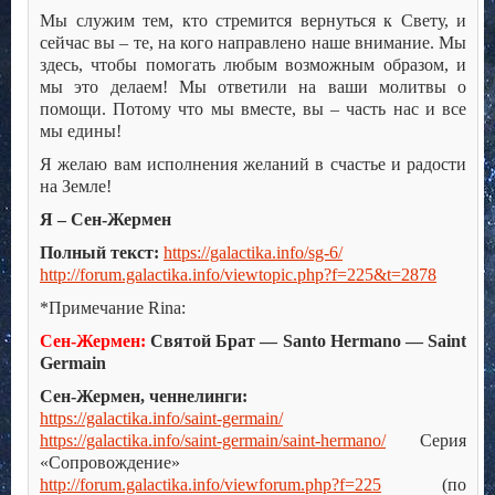
Мы служим тем, кто стремится вернуться к Свету, и
сейчас вы – те, на кого направлено наше внимание. Мы
здесь, чтобы помогать любым возможным образом, и
мы это делаем! Мы ответили на ваши молитвы о
помощи. Потому что мы вместе, вы – часть нас и все
мы едины!
Я желаю вам исполнения желаний в счастье и радости
на Земле!
Я – Сен-Жермен
Полный текст:
https://galactika.info/sg-6/
http://forum.galactika.info/viewtopic.php?f=225&t=2878
*Примечание Rina:
Сен-Жермен:
Святой Брат — Santo Hermano — Saint
Germain
Сен-Жермен, ченнелинги:
https://galactika.info/saint-germain/
https://galactika.info/saint-germain/saint-hermano/
Серия
«Сопровождение»
http://forum.galactika.info/viewforum.php?f=225
(по