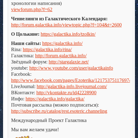
хронологии написания)
viewforum.php?f=62
Ченнелинги из Галактического Календаря:
http://forum.galactika.info/viewtopic.php?f=104&t=2600
О Цолькине:
https://galactika.info/tzolkin/
Наши сайты:
https://galactika.info/
Rina:
https://galactika.info/rina/
Галактика:
http://forum.galactika.info/
Звёздный форум:
http://stargalaxie.net/
youtube:
http://www.youtube.com/user/galactikainfo
Facebook:
http://www.facebook.com/pages/Ezoterika/121753751176974
LiveJournal:
http://galactika-info.livejournal.com/
ВКонтакте:
http://vkontakte.ru/id42228900
Инфо:
https://galactika.info/galactika/
Почтовая рассылка (можно подписаться):
http://subscribe.ru/catalog/rest.esoteric.channeling
Международный Проект Галактика
Мы вам желаем удачи!