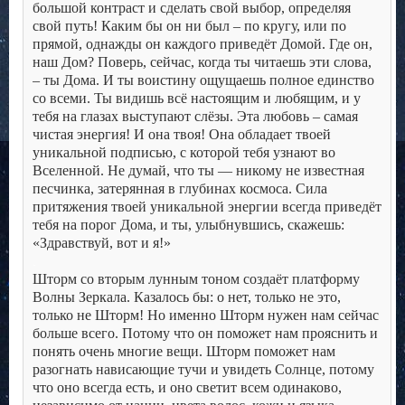
большой контраст и сделать свой выбор, определяя
свой путь! Каким бы он ни был – по кругу, или по
прямой, однажды он каждого приведёт Домой. Где он,
наш Дом? Поверь, сейчас, когда ты читаешь эти слова,
– ты Дома. И ты воистину ощущаешь полное единство
со всеми. Ты видишь всё настоящим и любящим, и у
тебя на глазах выступают слёзы. Эта любовь – самая
чистая энергия! И она твоя! Она обладает твоей
уникальной подписью, с которой тебя узнают во
Вселенной. Не думай, что ты — никому не известная
песчинка, затерянная в глубинах космоса. Сила
притяжения твоей уникальной энергии всегда приведёт
тебя на порог Дома, и ты, улыбнувшись, скажешь:
«Здравствуй, вот и я!»
.
Шторм со вторым лунным тоном создаёт платформу
Волны Зеркала. Казалось бы: о нет, только не это,
только не Шторм! Но именно Шторм нужен нам сейчас
больше всего. Потому что он поможет нам прояснить и
понять очень многие вещи. Шторм поможет нам
разогнать нависающие тучи и увидеть Солнце, потому
что оно всегда есть, и оно светит всем одинаково,