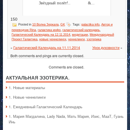
Звёздный полёт!.. &...
150
Posted in
10 Волна Зеркала
,
GK
Tags:
galactika info
,
Автор и
переводчик Rina
,
галактика инфо
,
галактический календарь
,
Галактический Календарь на 12.11.2014
,
медитации
,
Международный
Проект Галактика
,
новые ченнелинги
,
ченнелинги
,
эзотерика
«
Галактический Календарь на 11.11.2014
Урок духовности
»
Both comments and pings are currently closed.
Comments are closed.
АКТУАЛЬНАЯ ЭЗОТЕРИКА.
1. Hовые материалы
1. Hовые ченнелинги
1. Ежедневный Галактический Календарь
1. Мария Магдалина, Lady Nada, Мать Мария, Изис, МааТ, Гуань
Инь