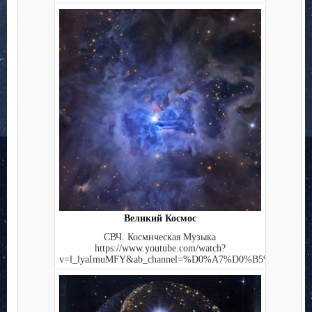
Великий Космос
СВЧ. Космическая Музыка
https://www.youtube.com/watch?
v=l_lyaImuMFY&ab_channel=%D0%A7%D0%B5%D0%...