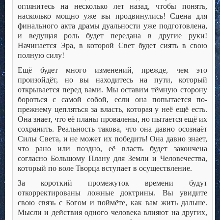
оглянитесь на несколько лет назад, чтобы понять,
насколько мощно уже вы продвинулись! Сцена для
финального акта драмы дуальности уже подготовлена,
и ведущая роль будет передана в другие руки!
Начинается Эра, в которой Свет будет сиять в свою
полную силу!
Ещё будет много изменений, прежде, чем это
произойдёт, но вы находитесь на пути, который
открывается перед вами. Мы оставим тёмную сторону
бороться с самой собой, если она попытается по-
прежнему цепляться за власть, которая у неё ещё есть.
Она знает, что её планы провалены, но пытается ещё их
сохранить. Реальность такова, что она давно осознаёт
Силы Света, и не может их победить! Она давно знает,
что рано или поздно, её власть будет закончена
согласно Большому Плану для Земли и Человечества,
который по воле Творца вступает в осуществление.
За короткий промежуток времени будут
откорректированы ложные доктрины. Вы увидите
свою связь с Богом и поймёте, как вам жить дальше.
Мысли и действия одного человека влияют на других,