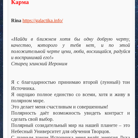
Карма
Rina
https://galactika.info/
«Найди в ближнем хотя бы одну добрую черту,
качество, которого у тебя нет, и по этой
положительной черте цени, люби, восхищайся, радуйся
и воспринимай его!»
Старец эгинский Иероним
Я с благодарностью принимаю второй (лунный) тон
Источника.
Я ощущаю полное единство со всеми, хотя и живу в
полярном мире.
Это делает меня счастливым и совершенным!
Полярность даёт возможность увидеть контраст и
сделать свой выбор.
Полярный созидательный мир на нашей планете – это
Небесный Университет для обучения Творцов.
С лунным тоном Источника меня ведёт энергия Духа