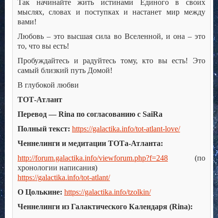
Так начинайте жить истинами Единого в своих
мыслях, словах и поступках и настанет мир между
вами!
Любовь – это высшая сила во Вселенной, и она – это
то, что вы есть!
Пробуждайтесь и радуйтесь тому, кто вы есть! Это
самый близкий путь Домой!
В глубокой любви
ТОТ-Атлант
Перевод — Rina по согласованию с SaiRa
Полный текст:
https://galactika.info/tot-atlant-love/
Ченнелинги и медитации ТОТа-Атланта:
http://forum.galactika.info/viewforum.php?f=248
(по
хронологии написания)
https://galactika.info/tot-atlant/
О Цолькине:
https://galactika.info/tzolkin/
Ченнелинги из Галактического Календаря (Rina):