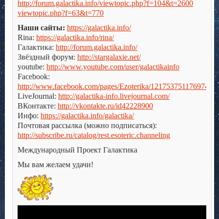
http://forum.galactika.info/viewtopic.php?f=104&t=2600
viewtopic.php?f=63&t=770
Наши сайты:
https://galactika.info/
Rina:
https://galactika.info/rina/
Галактика:
http://forum.galactika.info/
Звёздный форум:
http://stargalaxie.net/
youtube:
http://www.youtube.com/user/galactikainfo
Facebook:
http://www.facebook.com/pages/Ezoterika/121753751176974
LiveJournal:
http://galactika-info.livejournal.com/
ВКонтакте:
http://vkontakte.ru/id42228900
Инфо:
https://galactika.info/galactika/
Почтовая рассылка (можно подписаться):
http://subscribe.ru/catalog/rest.esoteric.channeling
Международный Проект Галактика
Мы вам желаем удачи!