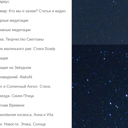
ариус
мир: Кто мы и зачем? Статьи и видео.
рные медитации
евные медитации
ма: Творчество Светланы
ек маленького рая. Стихи Scady
ации
ации на Звёздном
новидений. AleksN.
л и Солнечный Ангел. Стихи.
везда- Синяя Птица
лнам Времени
изобилия космоса. Анна и Vita
н: Новости. Этика, Солнце