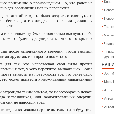
Канал 
чшее понимание о произошедшем. То, что ранее не
ено для обозначения новых перспектив.
Новос
 для занятий тем, что было когда-то отодвинуто, и
Перев
е избегалось, а так же для исправления сделанных
ливости.
Твитт
ым и логичным путём, с готовностью выслушать обе
Часов
 можно будет урегулировать много открытых
Челов
ерыв после напряжённого времени, чтобы заняться
Энцик
ошими друзьями, или просто помечтать.
духов
т для тех, кто использовал свои силы против
НАШИ
ремен; и тех, у кого пережитое вызвало шок. Более
Jeti:
 могут вынести на поверхность всё, что ранее было
ие, это может привести к неожиданным напряжённым
Medi.
Алла.
м затронуты таким опытом, то целесообразно искать
да застоявшихся, или заблокированных энергий,
Ангел 
обы они не наносили вред.
Ангел
ине недели возможны первые импульсы для будущего