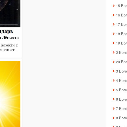
15 Во
16 Во
17 Во
18 Во
а Лёгкости
19 Во
Лёгкости с
алактичес...
2 Вол
20 Во
3 Вол
4 Вол
5 Вол
6 Вол
7 Вол
8 Вол