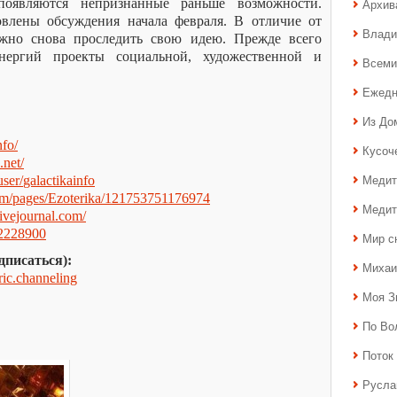
оявляются непризнанные раньше возможности.
Архив
овлены обсуждения начала февраля. В отличие от
Влади
ожно снова проследить свою идею. Прежде всего
ергий проекты социальной, художественной и
Всеми
Ежедн
Из До
nfo
/
Кусоч
.
net
/
Медит
user
/
galactikainfo
om
/
pages
/
Ezoterika
/121753751176974
Медит
livejournal
.
com
/
2228900
Мир с
дписаться):
Михаи
ric
.
channeling
Моя З
По Во
Поток 
Русла