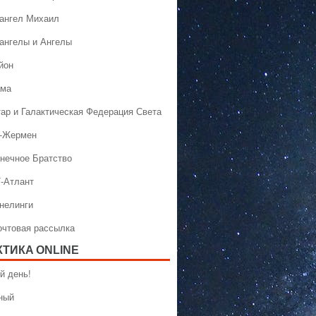
хангел Михаил
хангелы и Ангелы
йон
ама
тар и Галактическая Федерация Света
н-Жермен
лнечное Братство
Т-Атлант
ннелинги
Почтовая рассылка
КТИКA ONLINE
й день!
ный