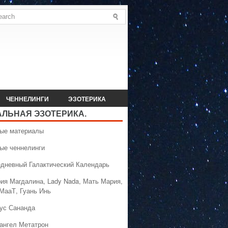
ЧЕННЕЛИНГИ
ЭЗОТЕРИКА
АЛЬНАЯ ЭЗОТЕРИКА.
вые материалы
вые ченнелинги
едневный Галактический Календарь
рия Магдалина, Lady Nada, Мать Мария,
 МааТ, Гуань Инь
сус Сананда
хангел Метатрон