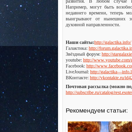
развития. В любом случае п
Например, могут быть возобн
недавнего времени, теперь м
выигрывают от нынешних эн
духовной направленности.
Наши сайты:
http
://
galactika
.
info
/
Галактика:
http
://
forum
.
galactika
.
i
Звёздный форум:
http
://
stargalaxie
youtube
:
http
://
www
.
youtube
.
com
/
Facebook
:
http
://
www
.
facebook
.
c
LiveJournal
:
http
://
galactika
—
info
.
ВКонтакте:
http
://
vkontakte
.
ru
/
id
4
Почтовая рассылка (можно по
http
://
subscribe
.
ru
/
catalog
/
rest
.
esote
Рекомендуем статьи: