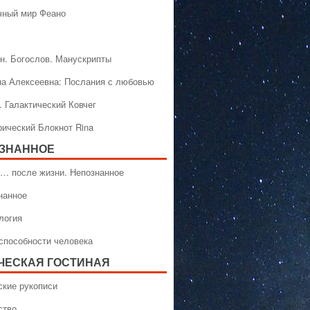
чный мир Феано
н. Богослов. Манускрипты
на Алексеевна: Послания с любовью
. Галактический Ковчег
рический Блокнот Rina
ЗНАННОЕ
… после жизни. Непознанное
нанное
логия
способности человека
ЧЕСКАЯ ГОСТИНАЯ
ские рукописи
ство