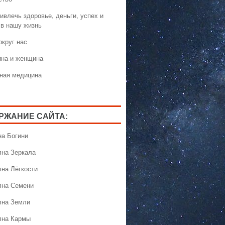
ивлечь здоровье, деньги, успех и
 в нашу жизнь
округ нас
на и женщина
ная медицина
РЖАНИЕ САЙТА:
на Богини
лна Зеркала
лна Лёгкости
лна Семени
лна Земли
лна Кармы