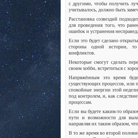
с другими, чтобы получить лу
учитывалось, должно быть замеч
Расстановка созвездий подходит
для проведения того, что ране
ошибок и устранения несправед
Если это будет сделано открыт
стороны одной истории, то
конфликтов.
Некоторые смогут сделать пер
своим хобби, встретиться с хор
Напряжённым это время буде
существующих процессов, или пе
спокойные энергии этой недели
под контролем, и, как следств
процессам.
Если вы будете каким-то образо
пути и возможности для выхо
направляя их таким образом, чт
В то же время во второй полов