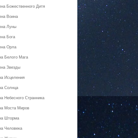
лна Божественного Дитя
лна Воина
лна Луны
лна Бога
лна Орла
на Белого Мага
лна Звезды
на Исцеления
на Солнца
на Небесного Странника
на Моста Миров
на Шторма
на Человека