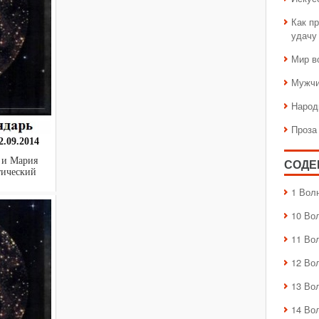
Как пр
удачу
Мир в
Мужчи
Народ
Проза
.09.2014
 и Мария
СОДЕ
актический
1 Вол
10 Во
11 Во
12 Во
13 Во
14 Во