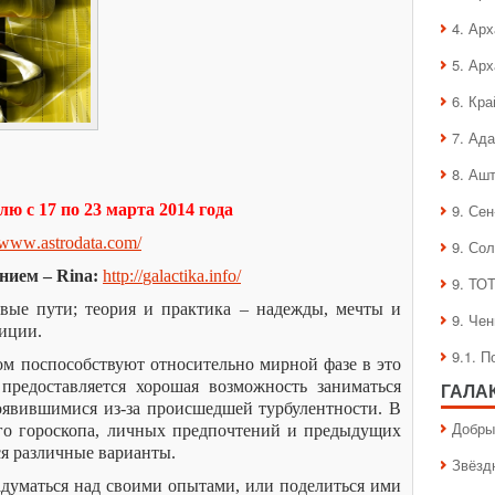
4. Ар
5. Ар
6. Кра
7. Ад
8. Аш
лю с 17 по 23 марта 2014 года
9. Се
www
.
astrodata
.
com
/
9. Со
ением –
Rina
:
http
://
galactika
.
info
/
9. ТО
вые пути; теория и практика – надежды, мечты и
9. Че
зиции.
9.1. 
лом поспособствуют относительно мирной фазе в это
предоставляется хорошая возможность заниматься
ГАЛА
оявившимися из-за происшедшей турбулентности. В
Добры
го гороскопа, личных предпочтений и предыдущих
ся различные варианты.
Звёзд
думаться над своими опытами, или поделиться ими