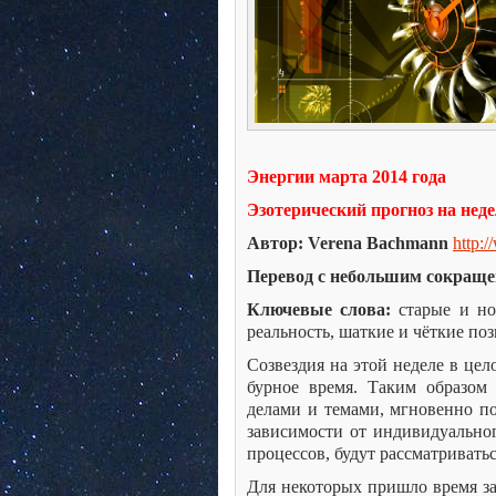
Энергии марта 2014 года
Эзотерический прогноз на неде
Автор:
Verena
Bachmann
http
://
Перевод с небольшим сокращ
Ключевые слова:
старые и но
реальность, шаткие и чёткие по
Созвездия на этой неделе в це
бурное время. Таким образом 
делами и темами, мгновенно п
зависимости от индивидуально
процессов, будут рассматривать
Для некоторых пришло время за