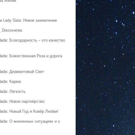
на Жизни
 и Lady Gaia: Новое заземление
 Discoveries
Nada: Благодарность – это качество
Nada: Божественная Роза и дорога
Nada: Диамантовый Свет
Nada: Карма
Nada: Лёгкость
Nada: Новое партнёрство
Nada: Новый Год и Ковёр Любви!
Nada: О жизненных ситуациях и о