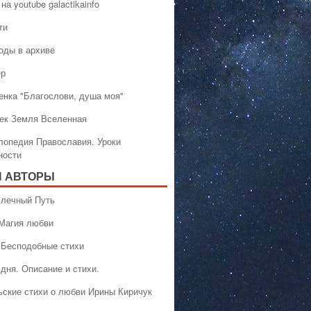
на youtube galactikainfo
ти
оды в архиве
ер
енка "Благослови, душа моя"
ек Земля Вселенная
лопедия Православия. Уроки
ности
 АВТОРЫ
 Млечный Путь
 Магия любви
 Бесподобные стихи
дня. Описание и стихи.
ьские стихи о любви Ирины Киричук