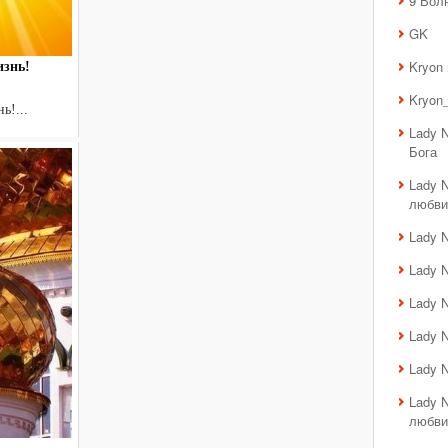
9 Вол
GK
Kryon
изнь!
Света
Kryon_
ь!...
Lady 
Бога
Lady 
любви
Lady 
Lady 
Lady 
Lady 
Lady 
Lady 
любви