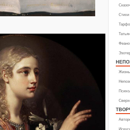
Сказо
Стихи
Тарфо
Татья
Феано
Эзоте
НЕПО
Жизнь
Непоз
Психо
Сверх
ТВОР
Автор
Искус