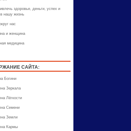
ивлечь здоровье, деньги, успех и
 в нашу жизнь
округ нас
на и женщина
ная медицина
РЖАНИЕ САЙТА:
на Богини
лна Зеркала
лна Лёгкости
лна Семени
лна Земли
лна Кармы