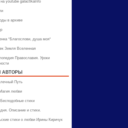
на youtube galactikainfo
ти
оды в архиве
ер
енка "Благослови, душа моя"
ек Земля Вселенная
лопедия Православия. Уроки
ности
 АВТОРЫ
 Млечный Путь
 Магия любви
 Бесподобные стихи
дня. Описание и стихи.
ьские стихи о любви Ирины Киричук