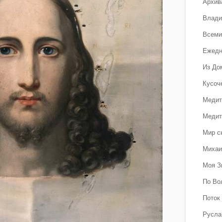
Архив
Влади
Всеми
Ежедн
Из До
Кусоч
Медит
Медит
Мир с
Михаи
Моя З
По Во
Поток 
Русла