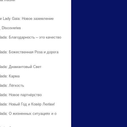
 и Lady Gaia: Новое заземление
 Discoveries
Nada: Благодарность – это качество
Nada: Божественная Роза и дорога
Nada: Диамантовый Свет
Nada: Карма
Nada: Лёгкость
Nada: Новое партнёрство
Nada: Новый Год и Ковёр Любви!
Nada: О жизненных ситуациях и о