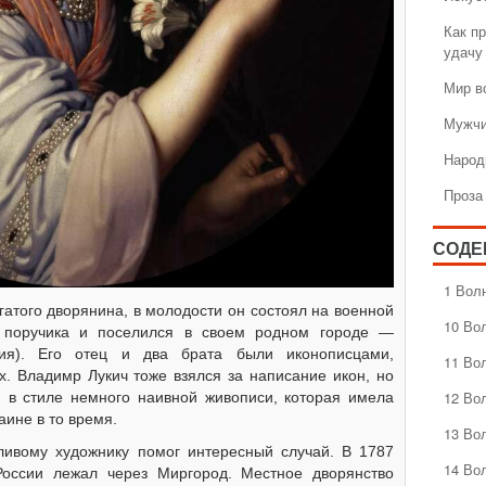
Как пр
удачу
Мир в
Мужчи
Народ
Проза
СОДЕ
1 Вол
атого дворянина, в молодости он состоял на военной
10 Во
е поручика и поселился в своем родном городе —
ния). Его отец и два брата были иконописцами,
11 Во
. Владимр Лукич тоже взялся за написание икон, но
12 Во
, в стиле немного наивной живописи, которая имела
ине в то время.
13 Во
ливому художнику помог интересный случай. В 1787
14 Во
России лежал через Миргород. Местное дворянство