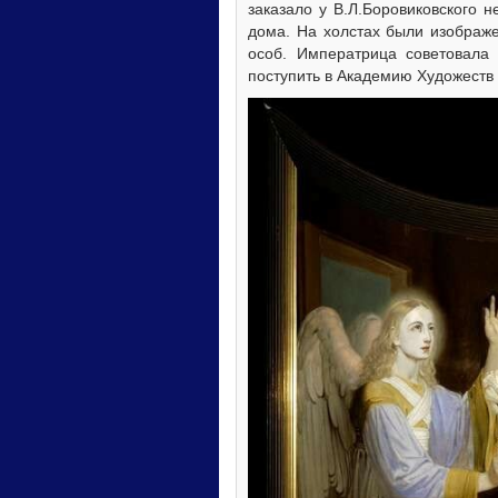
заказало у В.Л.Боровиковского 
дома. На холстах были изображ
особ. Императрица советовала 
поступить в Академию Художеств 