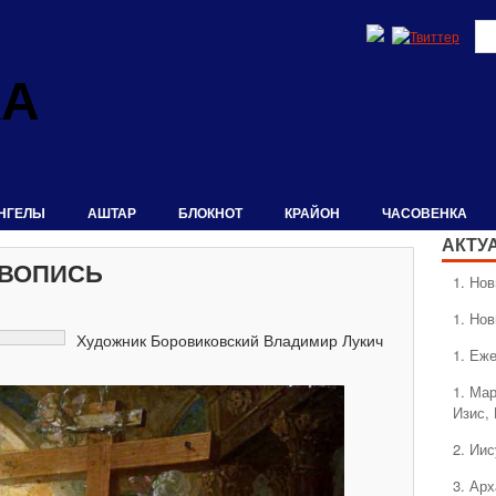
КА
НГЕЛЫ
АШТАР
БЛОКНОТ
КРАЙОН
ЧАСОВЕНКА
АКТУ
ИВОПИСЬ
1. Hо
1. Hо
Художник Боровиковский Владимир Лукич
1. Еж
1. Ма
Изис,
2. Ии
3. Ар