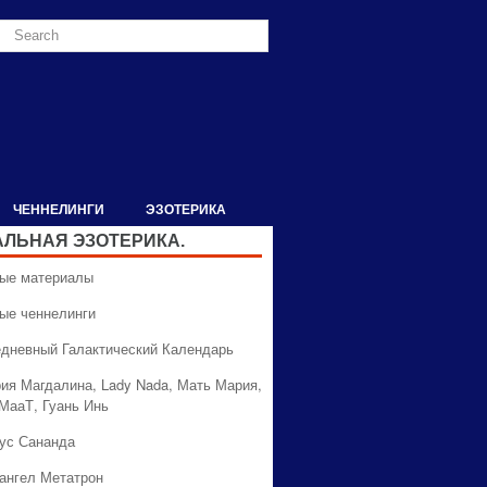
ЧЕННЕЛИНГИ
ЭЗОТЕРИКА
АЛЬНАЯ ЭЗОТЕРИКА.
вые материалы
вые ченнелинги
едневный Галактический Календарь
рия Магдалина, Lady Nada, Мать Мария,
 МааТ, Гуань Инь
сус Сананда
хангел Метатрон