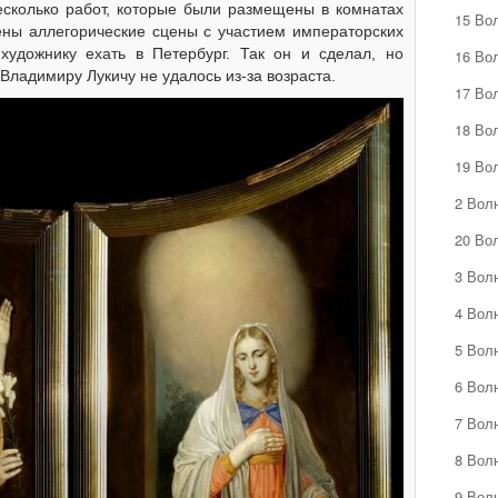
несколько работ, которые были размещены в комнатах
15 Во
ены аллегорические сцены с участием императорских
художнику ехать в Петербург. Так он и сделал, но
16 Во
Владимиру Лукичу не удалось из-за возраста.
17 Во
18 Во
19 Во
2 Вол
20 Во
3 Вол
4 Вол
5 Вол
6 Вол
7 Вол
8 Вол
9 Вол