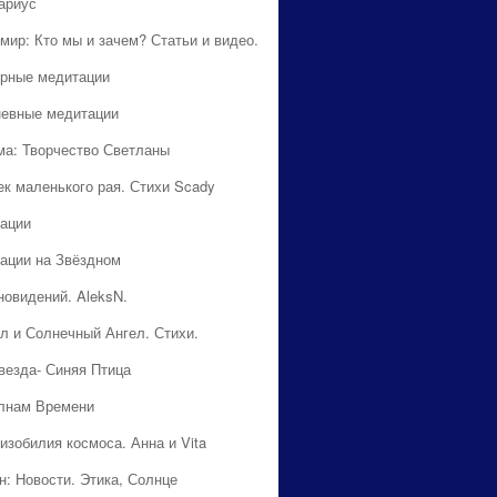
ариус
мир: Кто мы и зачем? Статьи и видео.
рные медитации
евные медитации
ма: Творчество Светланы
ек маленького рая. Стихи Scady
ации
ации на Звёздном
новидений. AleksN.
л и Солнечный Ангел. Стихи.
везда- Синяя Птица
лнам Времени
изобилия космоса. Анна и Vita
н: Новости. Этика, Солнце