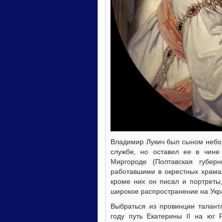
Владимир Лукич был сыном небог
службе, но оставил ее в чин
Миргороде (Полтавская губер
работавшими в окрестных храмах
кроме них он писал и портреты
широкое распространение на Укра
Выбраться из провинции талант
году путь Екатерины II на юг 