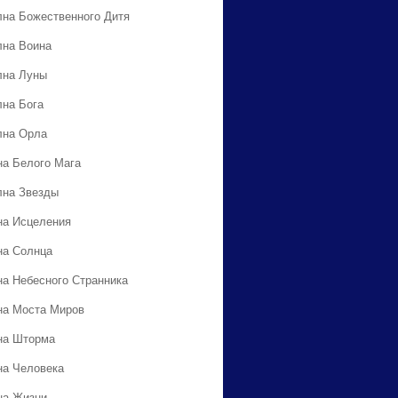
лна Божественного Дитя
лна Воина
лна Луны
лна Бога
лна Орла
на Белого Мага
лна Звезды
на Исцеления
на Солнца
на Небесного Странника
на Моста Миров
на Шторма
на Человека
на Жизни