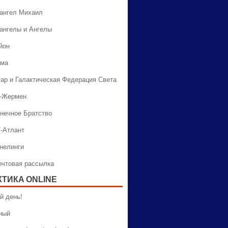
хангел Михаил
хангелы и Ангелы
йон
ама
тар и Галактическая Федерация Света
н-Жермен
лнечное Братство
Т-Атлант
ннелинги
Почтовая рассылка
КТИКA ONLINE
й день!
ный