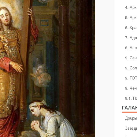
4. Ар
5. Ар
6. Кра
7. Ад
8. Аш
9. Се
9. Со
9. ТО
9. Че
9.1. 
ГАЛА
Добры
Звёзд