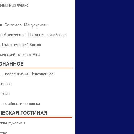
чный мир Феано
н. Богослов. Манускрипты
на Алексеевна: Послания с любовью
. Галактический Ковчег
рический Блокнот Rina
ЗНАННОЕ
… после жизни. Непознанное
нанное
логия
способности человека
ЧЕСКАЯ ГОСТИНАЯ
ские рукописи
ство