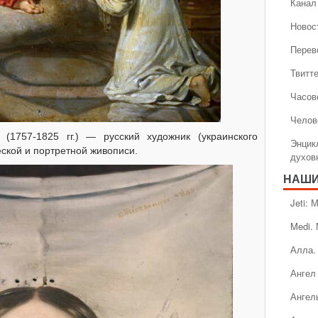
Канал 
Новос
Перев
Твитт
Часов
Челов
(1757-1825 гг.) — русский художник (украинского
Энцик
ской и портретной живописи.
духов
НАШИ
Jeti:
Medi.
Алла.
Ангел 
Ангел