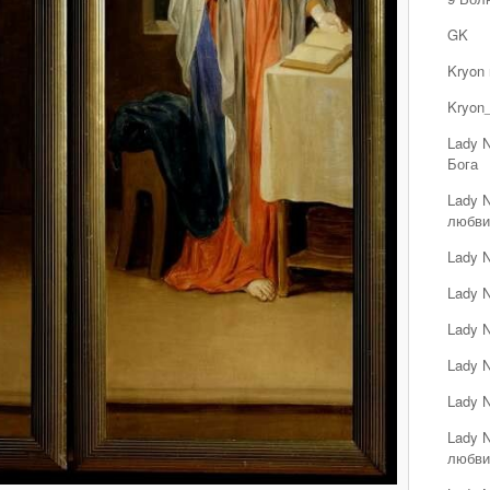
GK
Kryon
Kryon_
Lady 
Бога
Lady 
любви
Lady 
Lady 
Lady 
Lady 
Lady 
Lady 
любви