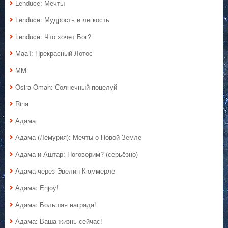
Lenduce: Мечты
Lenduce: Мудрость и лёгкость
Lenduce: Что хочет Бог?
MaaT: Прекрасный Лотос
MM
Osira Omah: Солнечный поцелуй
Rina
Адама
Адама (Лемурия): Мечты о Новой Земле
Адама и Аштар: Поговорим? (серьёзно)
Адама через Эвелин Кюммерле
Адама: Enjoy!
Адама: Большая награда!
Адама: Ваша жизнь сейчас!