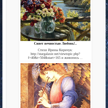
Сияет вечностью Любовь!..
Стихи Ирины Киричук:
http://stargalaxie.net/viewtopic.php?
f=40&t=504&start=165 и живопись ...