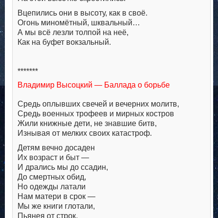
Вцепились они в высоту, как в своё.
Огонь миномётный, шквальный…
А мы всё лезли толпой на неё,
Как на буфет вокзальный.
*******
Владимир Высоцкий — Баллада о борьбе
Средь оплывших свечей и вечерних молитв,
Средь военных трофеев и мирных костров
Жили книжные дети, не знавшие битв,
Изнывая от мелких своих катастроф.
Детям вечно досаден
Их возраст и быт —
И дрались мы до ссадин,
До смертных обид,
Но одежды латали
Нам матери в срок —
Мы же книги глотали,
Пьянея от строк.