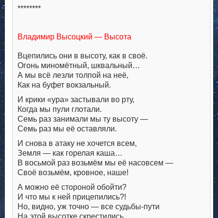
********
Владимир Высоцкий — Высота
Вцепились они в высоту, как в своё.
Огонь миномётный, шквальный…
А мы всё лезли толпой на неё,
Как на буфет вокзальный.
И крики «ура» застывали во рту,
Когда мы пули глотали.
Семь раз занимали мы ту высоту —
Семь раз мы её оставляли.
И снова в атаку не хочется всем,
Земля — как горелая каша…
В восьмой раз возьмём мы её насовсем —
Своё возьмём, кровное, наше!
А можно её стороной обойти?
И что мы к ней прицепились?!
Но, видно, уж точно — все судьбы-пути
На этой высотке скрестились.