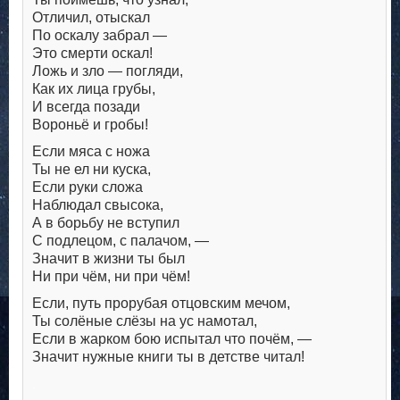
Отличил, отыскал
По оскалу забрал —
Это смерти оскал!
Ложь и зло — погляди,
Как их лица грубы,
И всегда позади
Вороньё и гробы!
Если мяса с ножа
Ты не ел ни куска,
Если руки сложа
Наблюдал свысока,
А в борьбу не вступил
С подлецом, с палачом, —
Значит в жизни ты был
Ни при чём, ни при чём!
Если, путь прорубая отцовским мечом,
Ты солёные слёзы на ус намотал,
Если в жарком бою испытал что почём, —
Значит нужные книги ты в детстве читал!
.