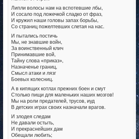
Липли волосы нам на вспотевшие лбы,
И сосало под ложечкой сладко от фраз,
И кружил наши головы запах борьбы,
Со страниц пожелтевших слетая на нас.
И пытались постичь
Мы, не знавшие войн,
За воинственный клич
Принимавшие вой,
Тайну слова «приказ»,
Назначенье границ,
Смысл атаки и лязг
Боевых колесниц.
А в кипящих котлах прежних боен и смут
Столько пищи для маленьких наших мозгов!
Мы на роли предателей, трусов, иуд
В детских играх своих назначали врагов.
И злодея следам
Не давали остыть,
И прекраснейших дам
Обещали любить;