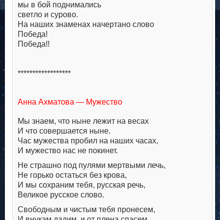
мы в бой поднимались
светло и сурово.
На наших знаменах начертано слово
Победа!
Победа!!
******************
Анна Ахматова — Мужество
Мы знаем, что ныне лежит на весах
И что совершается ныне.
Час мужества пробил на наших часах,
И мужество нас не покинет.
Не страшно под пулями мертвыми лечь,
Не горько остаться без крова,
И мы сохраним тебя, русская речь,
Великое русское слово.
Свободным и чистым тебя пронесем,
И внукам дадим, и от плена спасем