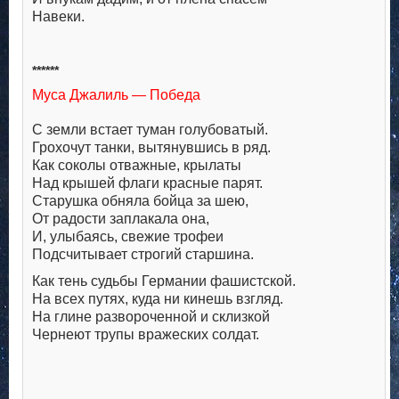
Навеки.
******
Муса Джалиль — Победа
С земли встает туман голубоватый.
Грохочут танки, вытянувшись в ряд.
Как соколы отважные, крылаты
Над крышей флаги красные парят.
Старушка обняла бойца за шею,
От радости заплакала она,
И, улыбаясь, свежие трофеи
Подсчитывает строгий старшина.
Как тень судьбы Германии фашистской.
На всех путях, куда ни кинешь взгляд.
На глине развороченной и склизкой
Чернеют трупы вражеских солдат.