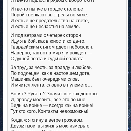
И где-то подлость рядом с добротою?!
И где-то нынче в гордое столетье
Порой сверкают выстрелы во мгле.
И есть еще предательство на свете,
И есть еще несчастья на земле.
И под ветрами с четырех сторон
Иду я в бой, как в юности когда-то,
Гвардейским стягом рдеет небосклон,
Наверно, так вот в мир я и рожден —
С душой поэта и судьбой солдата.
За труд, за честь, за правду и любовь
По подлецам, как в настоящем доте,
Машинка бьет очередями слов,
И мчится лента, словно в пулемете…
Вопят? Ругают? Значит, все как должно.
И, правду молвить, все это по мне.
Ведь на войне — всегда как на войне!
Тут кто кого. Контакты невозможны!
Когда ж я сгину в ветре грозовом,
Друзья мои, вы жизнь мою измерьте