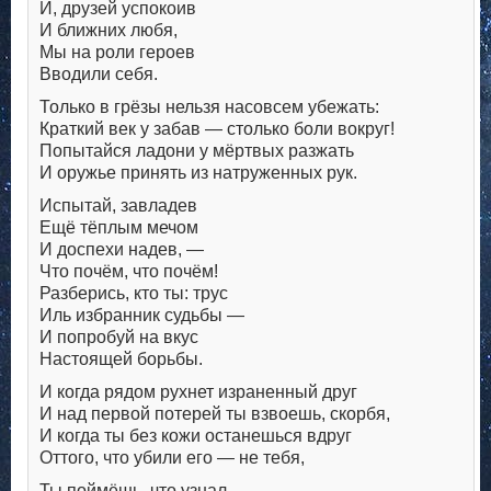
И, друзей успокоив
И ближних любя,
Мы на роли героев
Вводили себя.
Только в грёзы нельзя насовсем убежать:
Краткий век у забав — столько боли вокруг!
Попытайся ладони у мёртвых разжать
И оружье принять из натруженных рук.
Испытай, завладев
Ещё тёплым мечом
И доспехи надев, —
Что почём, что почём!
Разберись, кто ты: трус
Иль избранник судьбы —
И попробуй на вкус
Настоящей борьбы.
И когда рядом рухнет израненный друг
И над первой потерей ты взвоешь, скорбя,
И когда ты без кожи останешься вдруг
Оттого, что убили его — не тебя,
Ты поймёшь, что узнал,