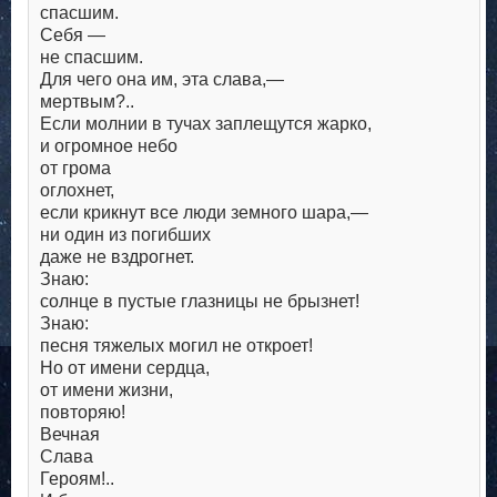
спасшим.
Себя —
не спасшим.
Для чего она им, эта слава,—
мертвым?..
Если молнии в тучах заплещутся жарко,
и огромное небо
от грома
оглохнет,
если крикнут все люди земного шара,—
ни один из погибших
даже не вздрогнет.
Знаю:
солнце в пустые глазницы не брызнет!
Знаю:
песня тяжелых могил не откроет!
Но от имени сердца,
от имени жизни,
повторяю!
Вечная
Слава
Героям!..