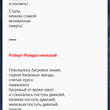
и посметь!..
Стала
вечною славой
мгновенная
смерть!
*****
Роберт Рождественский
Плескалось багровое знамя,
горели багровые звезды,
слепая пурга
накрывала
багровый от крови закат,
и слышалась поступь дивизий,
великая поступь дивизий,
железная поступь дивизий,
точная