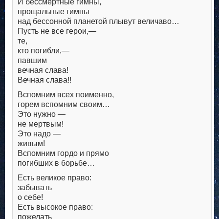
И бессмертные гимны,
прощальные гимны
над бессонной планетой плывут величаво…
Пусть не все герои,—
те,
кто погибли,—
павшим
вечная слава!
Вечная слава!!
Вспомним всех поименно,
горем вспомним своим…
Это нужно —
не мертвым!
Это надо —
живым!
Вспомним гордо и прямо
погибших в борьбе…
Есть великое право:
забывать
о себе!
Есть высокое право:
пожелать