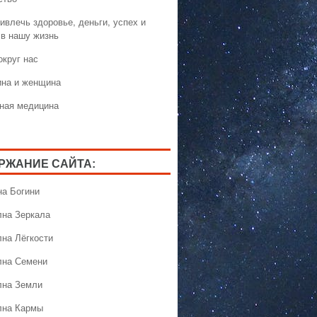
ивлечь здоровье, деньги, успех и
 в нашу жизнь
округ нас
на и женщина
ная медицина
РЖАНИЕ САЙТА:
на Богини
лна Зеркала
лна Лёгкости
лна Семени
лна Земли
лна Кармы