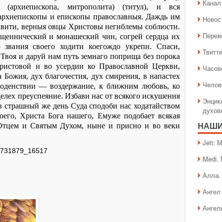
Канал 
 (архиепископа, митрополита) (титул), и вся
архиепископы и епископы православныя. Даждь им
Новос
авити, верныя овцы Христовы негиблемы соблюсти.
Перев
ященнический и монашеский чин, согрей сердца их
 звания своего ходити коегождо укрепи. Спаси,
Твитт
 Твоя и даруй нам путь земнаго поприща без порока
Христовой и во усердии ко Православной Церкви,
Часов
 Божия, дух благочестия, дух смирения, в напастех
Челов
годенствии — воздержание, к ближним любовь, ко
елех преуспеяние. Избави нас от всякого искушения
Энцик
 в страшный же день Суда сподоби нас ходатайством
духов
его, Христа Бога нашего, Емуже подобает всякая
 Отцем и Святым Духом, ныне и присно и во веки
НАШИ
Jeti:
41731879_16517
Medi.
Алла.
Ангел 
Ангел