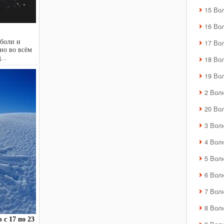
15 Во
16 Во
 боли и
17 Во
но во всём
...
18 Во
19 Во
2 Вол
20 Во
3 Вол
4 Вол
5 Вол
6 Вол
7 Вол
8 Вол
 с 17 по 23