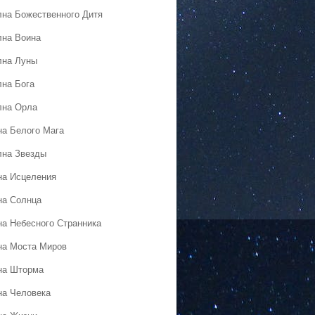
лна Божественного Дитя
лна Воина
лна Луны
лна Бога
лна Орла
на Белого Мага
лна Звезды
на Исцеления
на Солнца
на Небесного Странника
на Моста Миров
на Шторма
на Человека