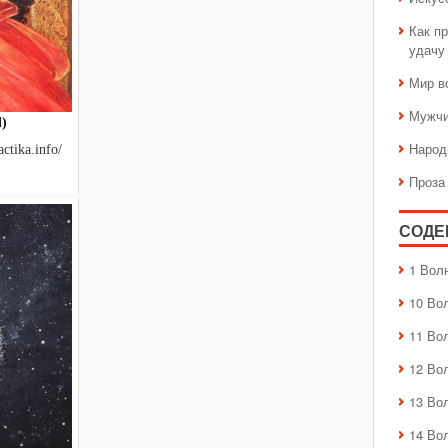
Как пр
удачу
Мир в
Мужчи
l)
Народ
ctika.info/
Проза
СОДЕ
1 Вол
10 Во
11 Во
12 Во
13 Во
14 Во