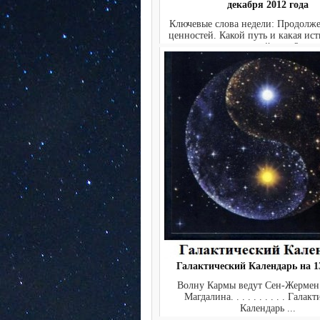
декабря 2012 года
Ключевые слова недели: Продолж
ценностей. Какой путь и какая ист
желаемой цели?...
Галактический Календарь на 13
Волну Кармы ведут Сен-Жермен
Магдалина. . . . . . . . . . Галак
Календарь ...