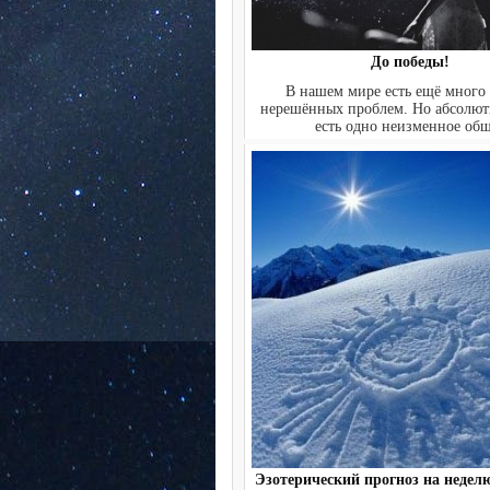
До победы!
В нашем мире есть ещё много
нерешённых проблем. Но абсолют
есть одно неизменное общ
Эзотерический прогноз на неделю