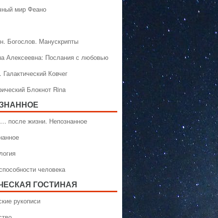
чный мир Феано
н. Богослов. Манускрипты
на Алексеевна: Послания с любовью
. Галактический Ковчег
рический Блокнот Rina
ЗНАННОЕ
… после жизни. Непознанное
нанное
логия
способности человека
ЧЕСКАЯ ГОСТИНАЯ
ские рукописи
ство