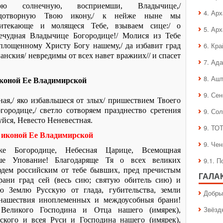
арю солнечную, восприемши, Владычице,/
4. Ар
удотворную Твою икону,/ к нейже ныне мы
итекающе и молящеся Тебе, взываем сице:/ о
5. Ар
ечудная Владычице Богородице!/ Молися из Тебе
6. Кра
площенному Христу Богу нашему,/ да избавит град
ианския/ невредимы от всех навет вражиих// и спасет
7. Ад
8. Аш
коной Ее Владимирской
9. Се
ая,/ яко избавльшеся от злых/ пришествием Твоего
городице,/ светло сотворяем празднество сретения
9. Со
уйся, Невесто Неневестная.
9. ТО
 иконой Ее Владимирской
9. Че
же Богородице, Небесная Царице, Всемощная
ше Упование! Благодаряще Тя о всех великих
9.1. 
юдем российским от тебе бывших, пред пречистым
ГАЛА
рани град сей (весь сию; святую обитель сию) и
 Землю Русскую от глада, губительства, земли
Добры
, нашествия иноплеменных и междоусобныя брани!
Звёзд
Великого Господина и Отца нашего (имярек),
ского и всея Руси и Господина нашего (имярек),