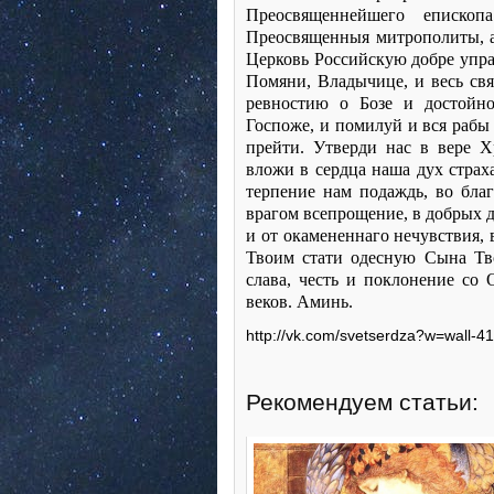
Преосвященнейшего епископа
Преосвященныя митрополиты, 
Церковь Российскую добре упр
Помяни, Владычице, и весь св
ревностию о Бозе и достойно
Госпоже, и помилуй и вся рабы
прейти. Утверди нас в вере 
вложи в сердца наша дух страха
терпение нам подаждь, во бла
врагом всепрощение, в добрых д
и от окамененнаго нечувствия,
Твоим стати одесную Сына Тво
слава, честь и поклонение со
веков. Аминь.
http://vk.com/svetserdza?w=wall-
Рекомендуем статьи: