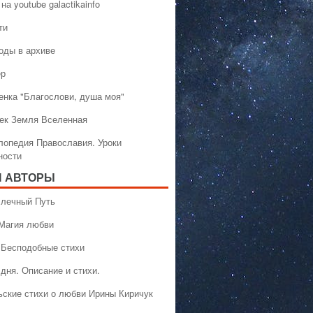
на youtube galactikainfo
ти
оды в архиве
ер
енка "Благослови, душа моя"
ек Земля Вселенная
лопедия Православия. Уроки
ности
 АВТОРЫ
 Млечный Путь
 Магия любви
 Бесподобные стихи
дня. Описание и стихи.
ьские стихи о любви Ирины Киричук