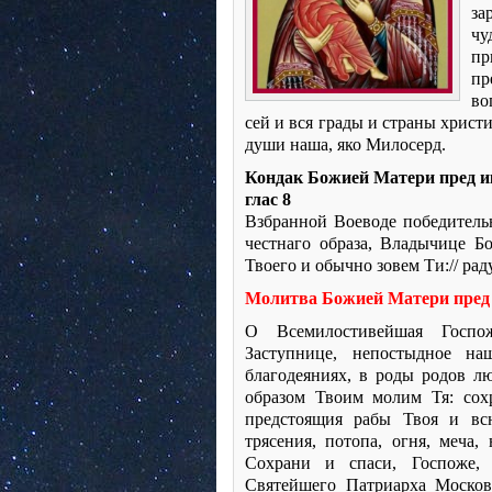
з
ч
пр
пр
во
сей и вся грады и страны христ
души наша, яко Милосерд.
Кондак Божией Матери пред и
глас 8
Взбранной Воеводе победительн
честнаго образа, Владычице Бо
Твоего и обычно зовем Ти:// рад
Молитва Божией Матери пред
О Всемилостивейшая Госпо
Заступнице, непостыдное на
благодеяниях, в роды родов л
образом Твоим молим Тя: сох
предстоящия рабы Твоя и всю
трясения, потопа, огня, меча
Сохрани и спаси, Госпоже, 
Святейшего Патриарха Москов