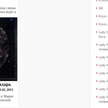
9 Вол
GK
ение смены
ина ведёт к
Kryon
Kryon_
Lady 
Бога
Lady 
любви
Lady 
Lady 
Lady 
Lady 
Lady 
.01.2015
 и Мария
Lady 
тический
любви