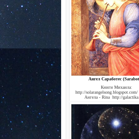
Ангел Саработес (Sarabot
Книги Михаила:
http://solarangelsong.blogspot.com
Ангела - Rina http://galactika.