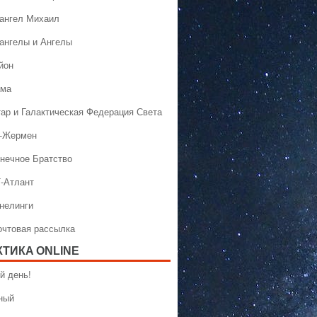
хангел Михаил
хангелы и Ангелы
йон
ама
тар и Галактическая Федерация Света
н-Жермен
лнечное Братство
Т-Атлант
ннелинги
Почтовая рассылка
КТИКA ONLINE
й день!
ный