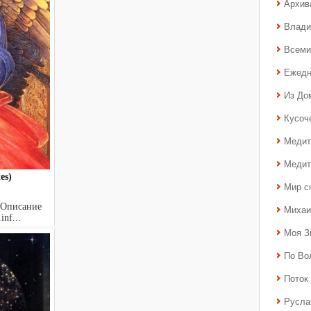
Архив
Влади
Всеми
Ежедн
Из До
Кусоч
Медит
Медит
es)
Мир с
/ Описание
Михаи
inf...
Моя З
По Во
Поток 
Русла