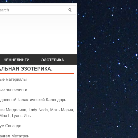
ЧЕННЕЛИНГИ
ЭЗОТЕРИКА
АЛЬНАЯ ЭЗОТЕРИКА.
вые материалы
вые ченнелинги
едневный Галактический Календарь
рия Магдалина, Lady Nada, Мать Мария,
 МааТ, Гуань Инь
сус Сананда
хангел Метатрон