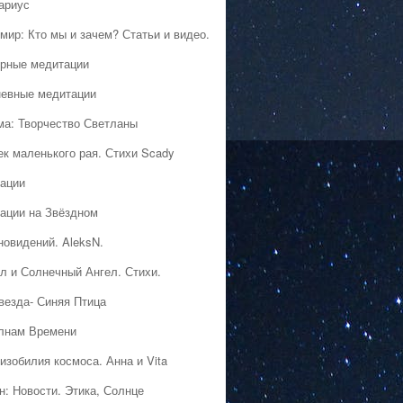
ариус
мир: Кто мы и зачем? Статьи и видео.
рные медитации
евные медитации
ма: Творчество Светланы
ек маленького рая. Стихи Scady
ации
ации на Звёздном
новидений. AleksN.
л и Солнечный Ангел. Стихи.
везда- Синяя Птица
лнам Времени
изобилия космоса. Анна и Vita
н: Новости. Этика, Солнце