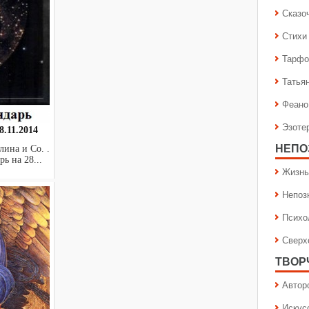
Сказо
Стихи
Тарфо
Татья
Феано
Эзоте
.11.2014
НЕПО
ина и Co. .
рь на 28...
Жизнь
Непоз
Психо
Сверх
ТВОР
Автор
Искус