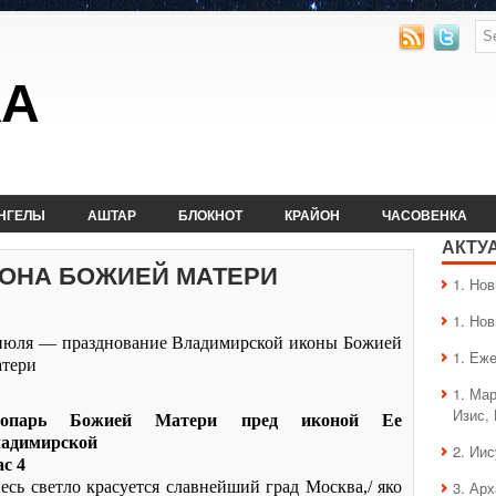
КА
НГЕЛЫ
АШТАР
БЛОКНОТ
КРАЙОН
ЧАСОВЕНКА
АКТУ
ОНА БОЖИЕЙ МАТЕРИ
1. Hо
1. Hо
июля — празднование Владимирской иконы Божией
1. Еж
тери
1. Ма
Изис,
ропарь Божией Матери пред иконой Ее
адимирской
2. Ии
ас 4
есь светло красуется славнейший град Москва,/ яко
3. Ар