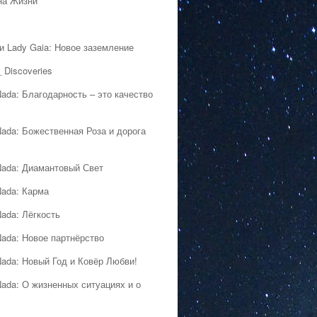
на Жизни
 и Lady Gaia: Новое заземление
 Discoveries
Nada: Благодарность – это качество
Nada: Божественная Роза и дорога
Nada: Диамантовый Свет
Nada: Карма
Nada: Лёгкость
Nada: Новое партнёрство
Nada: Новый Год и Ковёр Любви!
Nada: О жизненных ситуациях и о