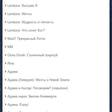
Lenduce: Высшее Я
Lenduce: Мечты
Lenduce: Мудрость и лёгкость
Lenduce: Что хочет Бог?
MaaT: Прекрасный Лотос
MM
Osira Omah: Солнечный поцелуй
Rina
Адама
Адама (Лемурия): Мечты о Новой Земле
Адама и Аштар: Поговорим? (серьёзно)
Адама через Эвелин Кюммерле
Адама: Enjoy!