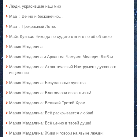
Люди, украсившие наш мир
МааТ: Вечно и бесконечно…
МааТ: Прекрасный Лотос
Майк Куинси: Никогда не судите о книге по её обложке
Мария Магдалина
Мария Магдалина и Архангел Чамуил: Мелодия Любви
Мария Магдалина: Атлантический Инструмент духовного
исцеления
Мария Магдалина: Безусловные чувства
Мария Магдалина: Благослови свою жизнь!
Мария Магдалина: Великий Третий Храм
Мария Магдалина: Всё раскрывается любви!
Мария Магдалина: Всё ценно в твоей душе!
Мария Магдалина: Живи и говори на языке любви!