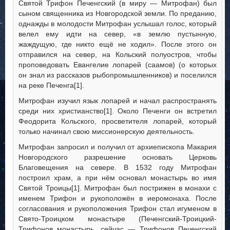
Святой Трифон Печенгский (в миру — Митрофан) был
сыном священника из Новгородской земли. По преданию,
однажды в молодости Митрофан услышал голос, который
велел ему идти на север, «в землю пустынную,
жаждущую, где никто ещё не ходил». После этого он
отправился на север, на Кольский полуостров, чтобы
проповедовать Евангелие лопарей (саамов) (о которых
он знал из рассказов рыбопромышленников) и поселился
на реке Печенга[1].
Митрофан изучил язык лопарей и начал распространять
среди них христианство[1]. Около Печенги он встретил
Феодорита Кольского, просветителя лопарей, который
только начинал свою миссионерскую деятельность.
Митрофан запросил и получил от архиепископа Макария
Новгородского разрешение основать Церковь
Благовещения на севере. В 1532 году Митрофан
построил храм, а при нём основал монастырь во имя
Святой Троицы[1]. Митрофан был пострижен в монахи с
именем Трифон и рукоположён в иеромонаха. После
согласования и рукоположения Трифон стал игуменом в
Свято-Троицком монастыре (Печенгский-Троицкий-
Трифонов монастырь, сейчас — Трифонов Печенгский