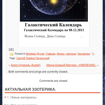
Галактический Календарь на 08.12.2013
Волна Солнца, День Солнца. ...
181
Posted in
Великие Духом
,
Главная
,
Иконы, святыни
,
Часовенка
Tags:
Святой Трифон Печенгский
«
Ангел Аузиэль (Ausiel)
Икона Божьей Матери «УМИЛЕНИЕ»
»
Both comments and pings are currently closed.
Comments are closed.
АКТУАЛЬНАЯ ЭЗОТЕРИКА.
1. Hовые материалы
1. Hовые ченнелинги