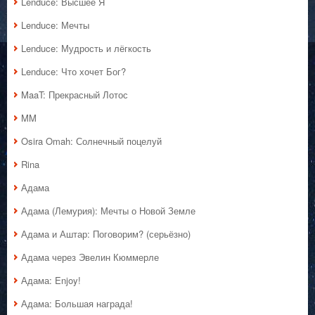
Lenduce: Высшее Я
Lenduce: Мечты
Lenduce: Мудрость и лёгкость
Lenduce: Что хочет Бог?
MaaT: Прекрасный Лотос
MM
Osira Omah: Солнечный поцелуй
Rina
Адама
Адама (Лемурия): Мечты о Новой Земле
Адама и Аштар: Поговорим? (серьёзно)
Адама через Эвелин Кюммерле
Адама: Enjoy!
Адама: Большая награда!