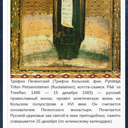
Три́фон Пече́нгский (Трифон Кольский; фин. Pyhittäjä
Trifon Petsamolainen (Kuolalainen); колтта-саамск. Pââˊss
Treeffan; 1495 — 15 декабря 1583) — русский
православный монах, провёл аскетическую жизнь на
Кольском полуострове в XVI веке. Он считается
основателем Печенгского монастыря. Почитается
Русской церковью как святой в лике преподобных, память
совершается 15 декабря (по юлианскому календарю).