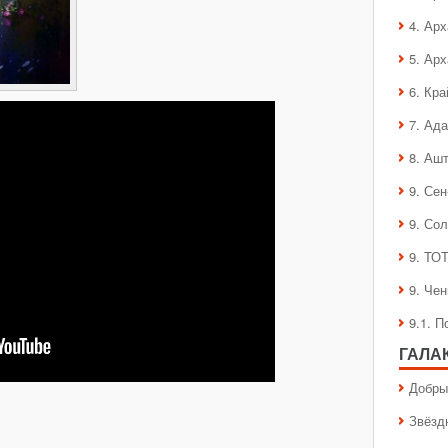
4. Ар
5. Ар
6. Кра
7. Ад
8. Аш
9. Се
9. Со
9. ТО
9. Че
9.1. 
ГАЛА
Добры
Звёзд