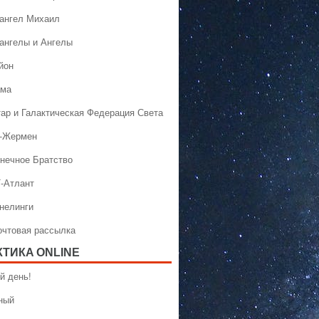
хангел Михаил
хангелы и Ангелы
йон
ама
тар и Галактическая Федерация Света
н-Жермен
лнечное Братство
Т-Атлант
ннелинги
Почтовая рассылка
КТИКA ONLINE
й день!
ный