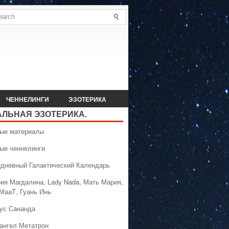
ЧЕННЕЛИНГИ
ЭЗОТЕРИКА
АЛЬНАЯ ЭЗОТЕРИКА.
вые материалы
вые ченнелинги
едневный Галактический Календарь
рия Магдалина, Lady Nada, Мать Мария,
 МааТ, Гуань Инь
сус Сананда
хангел Метатрон