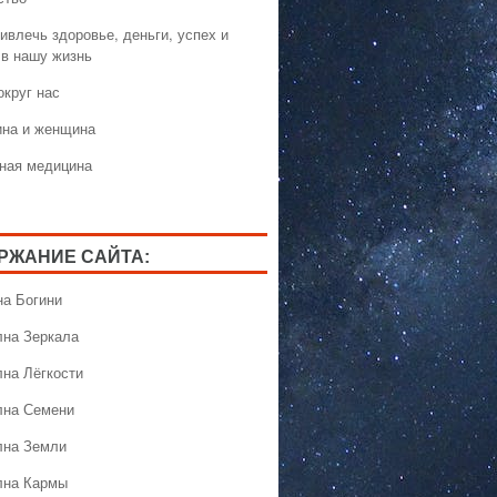
ивлечь здоровье, деньги, успех и
 в нашу жизнь
округ нас
на и женщина
ная медицина
РЖАНИЕ САЙТА:
на Богини
лна Зеркала
лна Лёгкости
лна Семени
лна Земли
лна Кармы