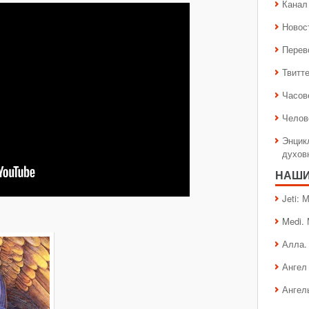
Канал 
Новос
Перев
Твитт
Часов
Челов
Энцик
духов
НАШИ
Jeti:
Medi.
Алла.
Ангел 
Ангел