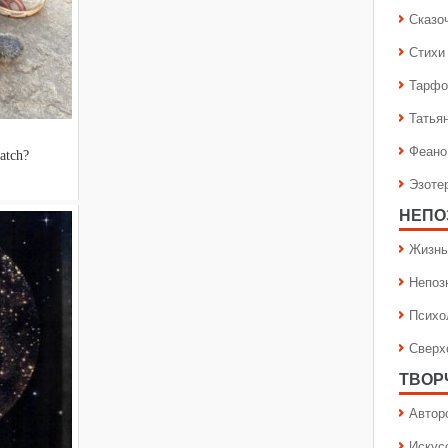
Сказо
Стихи
Тарфо
Татья
Феано
atch?
Эзоте
НЕПО
Жизнь
Непоз
Психо
Сверх
ТВОР
Автор
Искус