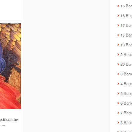
15 Во
16 Во
17 Во
18 Во
19 Во
2 Вол
20 Во
3 Вол
4 Вол
5 Вол
6 Вол
7 Вол
ctika.info/
8 Вол
 ...