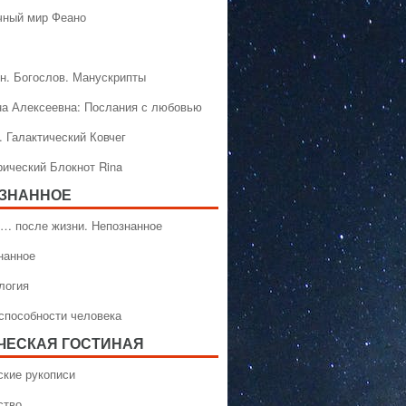
чный мир Феано
н. Богослов. Манускрипты
на Алексеевна: Послания с любовью
. Галактический Ковчег
рический Блокнот Rina
ЗНАННОЕ
… после жизни. Непознанное
нанное
логия
способности человека
ЧЕСКАЯ ГОСТИНАЯ
ские рукописи
ство