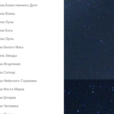
лна Божественного Дитя
лна Воина
лна Луны
лна Бога
лна Орла
на Белого Мага
лна Звезды
на Исцеления
на Солнца
на Небесного Странника
на Моста Миров
на Шторма
на Человека