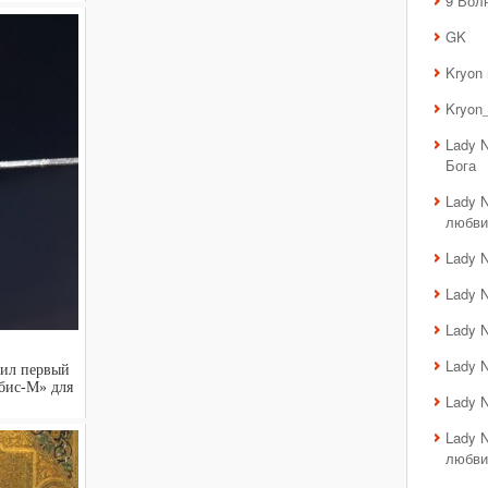
9 Вол
GK
Kryon
Kryon_
Lady 
Бога
Lady 
любви
Lady 
Lady 
Lady 
Lady 
тил первый
бис-М» для
Lady 
Lady 
любви