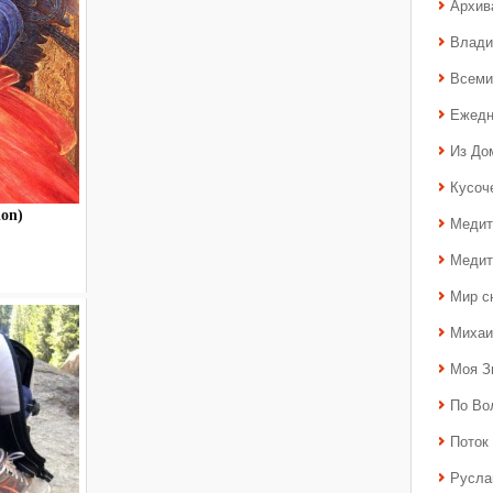
Архив
Влади
Всеми
Ежедн
Из До
Кусоч
on)
Медит
Медит
Мир с
Михаи
Моя З
По Во
Поток 
Русла