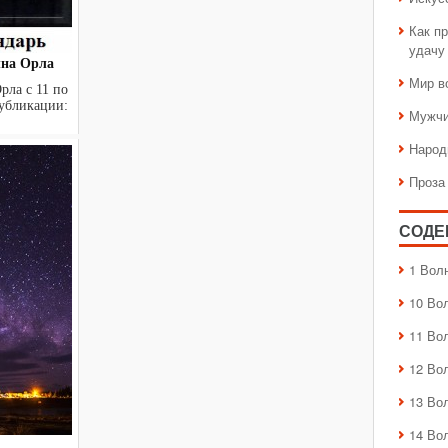
Как пр
удачу
лна Орла
Мир в
рла с 11 по
 публикации:
Мужчи
Народ
Проза
СОДЕ
1 Вол
10 Во
11 Во
12 Во
13 Во
14 Во