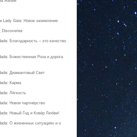
на Жизни
 и Lady Gaia: Новое заземление
 Discoveries
Nada: Благодарность – это качество
Nada: Божественная Роза и дорога
Nada: Диамантовый Свет
Nada: Карма
Nada: Лёгкость
Nada: Новое партнёрство
Nada: Новый Год и Ковёр Любви!
Nada: О жизненных ситуациях и о