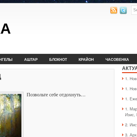
КА
НГЕЛЫ
АШТАР
БЛОКНОТ
КРАЙОН
ЧАСОВЕНКА
АКТУ
Д
1. Hо
1. Hо
Позвольте себе отдохнуть…
1. Еж
1. Ма
Изис,
2. Ии
3. Ар