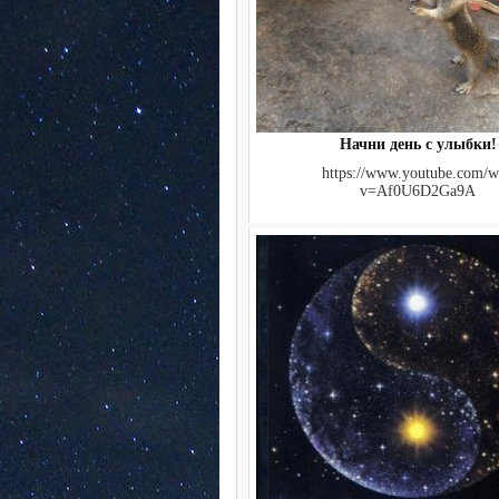
Начни день с улыбки!
https://www.youtube.com/w
v=Af0U6D2Ga9A