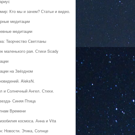
ариус
мир: Кто мы и зачем? Статьи и видео.
рные медитации
евные медитации
ма: Творчество Светланы
ек маленького рая. Стихи Scady
ации
ации на Звёздном
новидений. AleksN.
л и Солнечный Ангел. Стихи.
везда- Синяя Птица
лнам Времени
изобилия космоса. Анна и Vita
н: Новости. Этика, Солнце