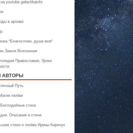
на youtube galactikainfo
ти
оды в архиве
ер
енка "Благослови, душа моя"
ек Земля Вселенная
лопедия Православия. Уроки
ности
 АВТОРЫ
 Млечный Путь
 Магия любви
 Бесподобные стихи
дня. Описание и стихи.
ьские стихи о любви Ирины Киричук