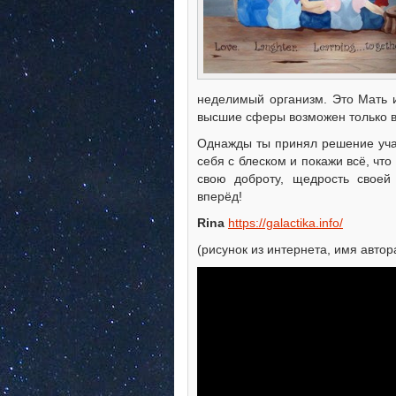
неделимый организм. Это Мать и
высшие сферы возможен только вм
Однажды ты принял решение учас
себя с блеском и покажи всё, чт
свою доброту, щедрость своей
вперёд!
Rina
https://galactika.info/
(рисунок из интернета, имя автор