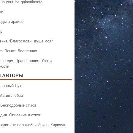
на youtube galactikainfo
ти
оды в архиве
ер
енка "Благослови, душа моя"
ек Земля Вселенная
лопедия Православия. Уроки
ности
 АВТОРЫ
 Млечный Путь
 Магия любви
 Бесподобные стихи
дня. Описание и стихи.
ьские стихи о любви Ирины Киричук