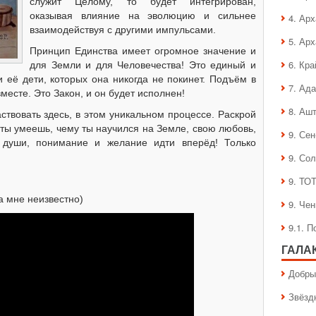
служит Целому, то будет интегрирован,
оказывая влияние на эволюцию и сильнее
4. Ар
взаимодействуя с другими импульсами.
5. Ар
Принцип Единства имеет огромное значение и
6. Кра
для Земли и для Человечества! Это единый и
 её дети, которых она никогда не покинет. Подъём в
7. Ад
есте. Это Закон, и он будет исполнен!
8. Аш
твовать здесь, в этом уникальном процессе. Раскрой
о ты умеешь, чему ты научился на Земле, свою любовь,
9. Се
 души, понимание и желание идти вперёд! Только
9. Со
9. ТО
а мне неизвестно)
9. Че
9.1. 
ГАЛА
Добры
Звёзд