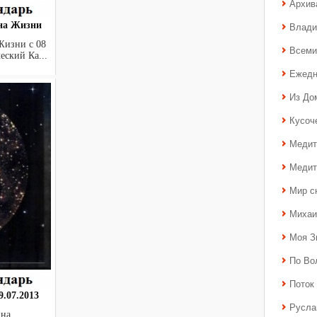
Архив
лна Жизни
Влади
Жизни с 08
Всеми
ический Ка...
Ежедн
Из До
Кусоч
Медит
Медит
Мир с
Михаи
Моя З
По Во
Поток 
.07.2013
Русла
агдалина.