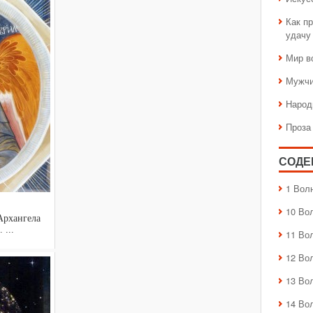
Как пр
удачу
Мир в
Мужчи
Народ
Проза
СОДЕ
1 Вол
10 Во
Архангела
. ...
11 Во
12 Во
13 Во
14 Во