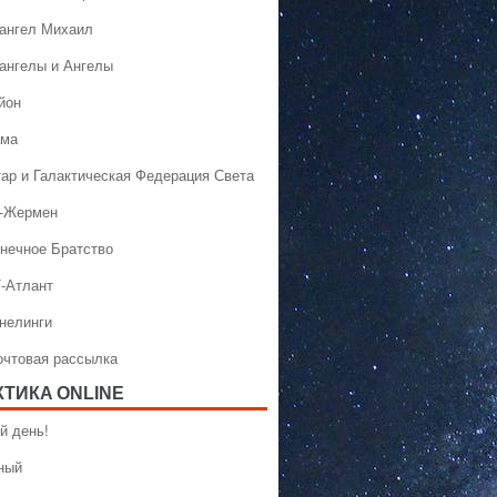
хангел Михаил
хангелы и Ангелы
йон
ама
тар и Галактическая Федерация Света
н-Жермен
лнечное Братство
Т-Атлант
ннелинги
Почтовая рассылка
КТИКA ONLINE
й день!
ный