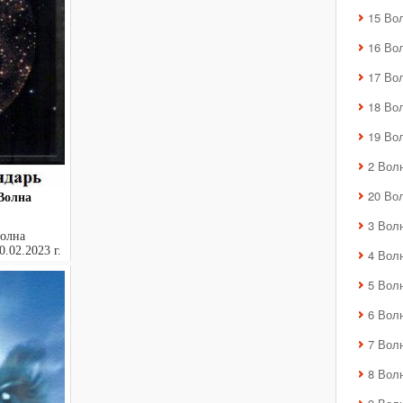
15 Во
16 Во
17 Во
18 Во
19 Во
2 Вол
20 Во
Волна
3 Вол
Волна
.02.2023 г.
4 Вол
..
5 Вол
6 Вол
7 Вол
8 Вол