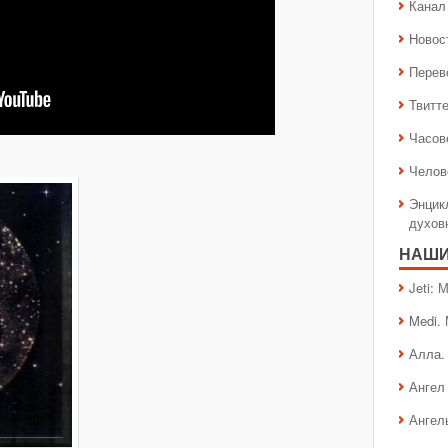
Канал 
Новос
Перев
Твитт
Часов
Челов
Энцик
духов
НАШИ
Jeti:
Medi.
Алла.
Ангел 
Ангел