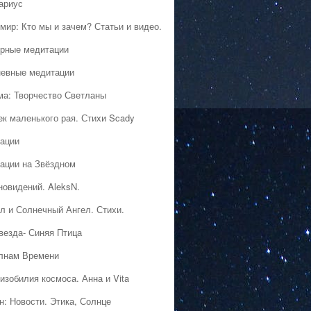
ариус
мир: Кто мы и зачем? Статьи и видео.
рные медитации
евные медитации
ма: Творчество Светланы
ек маленького рая. Стихи Scady
ации
ации на Звёздном
новидений. AleksN.
л и Солнечный Ангел. Стихи.
везда- Синяя Птица
лнам Времени
изобилия космоса. Анна и Vita
н: Новости. Этика, Солнце