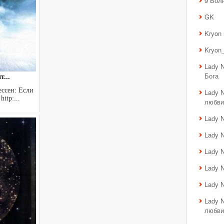
9 Вол
GK
Kryon
Kryon_
Lady 
Бога
...
ен: Если
Lady 
ttp:...
любви
Lady 
Lady 
Lady 
Lady 
Lady 
Lady 
любви