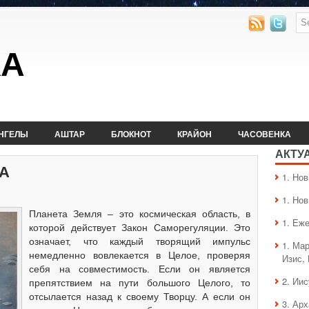
КА
НГЕЛЫ
АШТАР
БЛОКНОТ
КРАЙОН
ЧАСОВЕНКА
АКТУ
А
1. Hо
1. Hо
Планета Земля – это космическая область, в
1. Еж
которой действует Закон Саморегуляции. Это
означает, что каждый творящий импульс
1. Ма
немедленно вовлекается в Целое, проверяя
Изис,
себя на совместимость. Если он является
2. Ии
препятствием на пути большого Целого, то
отсылается
назад к своему Творцу. А если он
3. Ар