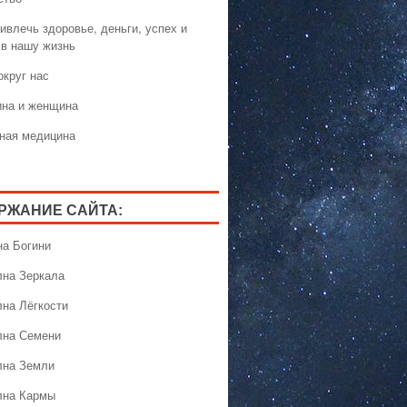
ивлечь здоровье, деньги, успех и
 в нашу жизнь
округ нас
на и женщина
ная медицина
РЖАНИЕ САЙТА:
на Богини
лна Зеркала
лна Лёгкости
лна Семени
лна Земли
лна Кармы