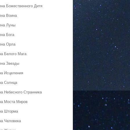
лна Божественного Дитя
лна Воина
лна Луны
лна Бога
лна Орла
на Белого Мага
лна Звезды
на Исцеления
на Солнца
на Небесного Странника
на Моста Миров
на Шторма
на Человека