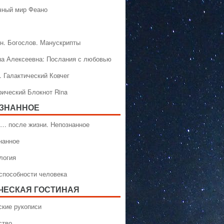
чный мир Феано
н. Богослов. Манускрипты
на Алексеевна: Послания с любовью
. Галактический Ковчег
рический Блокнот Rina
ЗНАННОЕ
… после жизни. Непознанное
нанное
логия
способности человека
ЧЕСКАЯ ГОСТИНАЯ
ские рукописи
ство