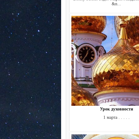
&n...
Урок духовности
1 марта . . . . .