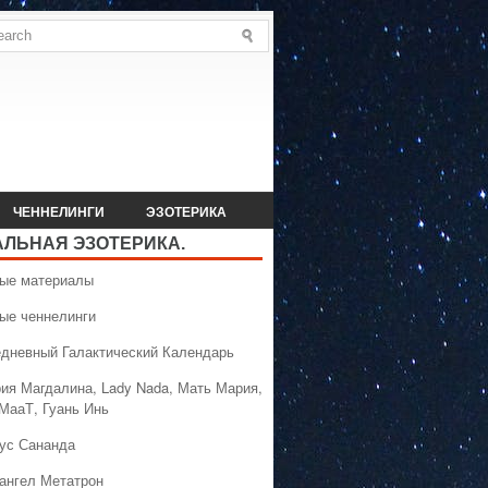
ЧЕННЕЛИНГИ
ЭЗОТЕРИКА
АЛЬНАЯ ЭЗОТЕРИКА.
вые материалы
вые ченнелинги
едневный Галактический Календарь
рия Магдалина, Lady Nada, Мать Мария,
 МааТ, Гуань Инь
сус Сананда
хангел Метатрон