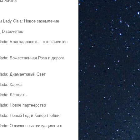
на Жизни
 и Lady Gaia: Новое заземление
 Discoveries
Nada: Благодарность – это качество
Nada: Божественная Роза и дорога
Nada: Диамантовый Свет
Nada: Карма
Nada: Лёгкость
Nada: Новое партнёрство
Nada: Новый Год и Ковёр Любви!
Nada: О жизненных ситуациях и о