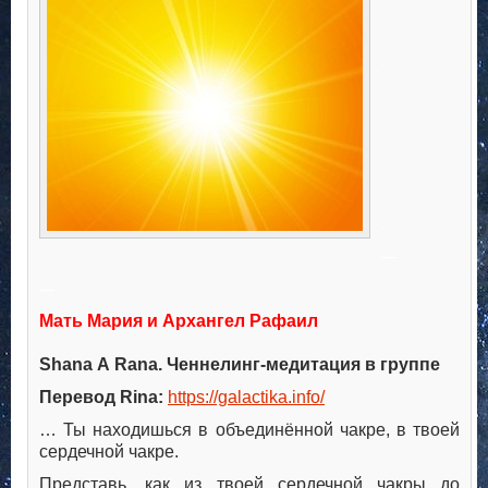
.
.
.
.
.
.
.
—
—
Мать Мария и Архангел Рафаил
Shana
A
Rana
. Ченнелинг-медитация в группе
Перевод
Rina
:
https://galactika.info/
… Ты находишься в объединённой чакре, в твоей
сердечной чакре.
Представь, как из твоей сердечной чакры до