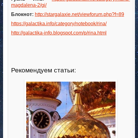
magdalena-2/gi/
Блокнот:
http://stargalaxie.net/viewforum.php?f=89
https://galactika.info/category/notebook/rina/
http://galactika-info.blogspot.com/p/rina.html
Рекомендуем статьи: