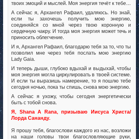
твоих эмоций и мыслей. Моя энергия течёт к тебе…
А сейчас я, Архангел Рафаил, удаляюсь. Но знай,
если ты захочешь получить мою энергию,
соединяйся со мной через твою коронную и
сердечную чакру. И тогда моя энергия может течь и
приносить облегчение.
И я, Архангел Рафаил, благодарю тебя за то, что ты
позволил мне через тебя послать мою энергию
Lady Gaia.
И теперь дыши, глубоко вдыхай и выдыхай, чтобы
моя энергия могла циркулировать в твоей системе.
И если ты выразишь намерение, то я пошлю тебе
сегодня ночью, пока ты спишь, снова мою энергию.
А сейчас я ухожу, чтобы сегодня энергетически
быть с тобой снова.
Я, Shana A Rana, призываю Иисуса Христа/
Лорда Сананду.
Я прошу тебя, благослови каждого из нас, возложи
на наши головы твои благословляющие руки,