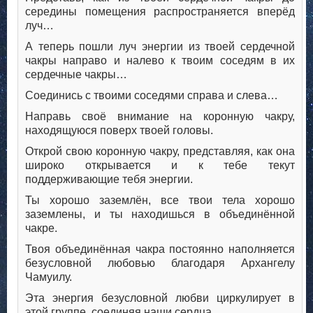
середины помещения распространяется вперёд
луч…
А теперь пошли луч энергии из твоей сердечной
чакры направо и налево к твоим соседям в их
сердечные чакры…
Соединись с твоими соседями справа и слева…
Направь своё внимание на коронную чакру,
находящуюся поверх твоей головы.
Открой свою коронную чакру, представляя, как она
широко открывается и к тебе текут
поддерживающие тебя энергии.
Ты хорошо заземлён, все твои тела хорошо
заземлены, и ты находишься в объединённой
чакре.
Твоя объединённая чакра постоянно наполняется
безусловной любовью благодаря Архангелу
Чамуилу.
Эта энергия безусловной любви циркулирует в
этой группе, соединяя наши сердца.