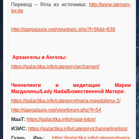
Перевод – Rina из источника:
http://www.sternen-
tor.de
http://stargalaxie.net/viewtopic.php?f=56&t=838
Архангелы и Ангелы:
https://galactika.info/category/archangel/
Ченнелинги и медитации Марии
Магдалины/
Lady
Nada
/Божественной Матери:
https://galactika.info/category/maria-magdalena-2/
http://stargalaxie.net/viewforum.php?f=54
МааТ:
https://galactika.info/maat-lotos/
ИЗИС:
https://galactika.info/category/channeling/isis/
Гуань Инь
:
https://galactika.info/category/maria-