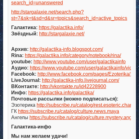
search_id=unanswered
http://stargalaxie.net/search.php?
st=7&sk=t&sd=d&sr=topics&search_id=active_topics
Галактика:
https://galactika.info/
Звёздный:
http://stargalaxie.net/
Архив:
http://galactika-info.blogspot.com/
Rina:
https://galactika.info/category/notebook/rina/
youtube:
http://www.youtube.com/user/galactikainfo
Аудио:
https://www.youtube.com/user/galactikainfo/video
Facebook:
http://www.facebook.com/pages/Ezoterika/1
LiveJournal:
http://galactika-info.livejournal.com/
ВКонтакте:
http://vkontakte.ru/id42228900
Инфо:
https://galactika.info/galactika/
Почтовые рассылки (можно подписаться):
Эзотерика
http://subscribe.ru/catalog/rest.esoteric.channe
ГК
https://subscribe.ru/catalog/culture.news.maya
Ангелы
https://subscribe.ru/catalog/culture.mystery.angel
Галактика-инфо
Мы нам желаем удачи!