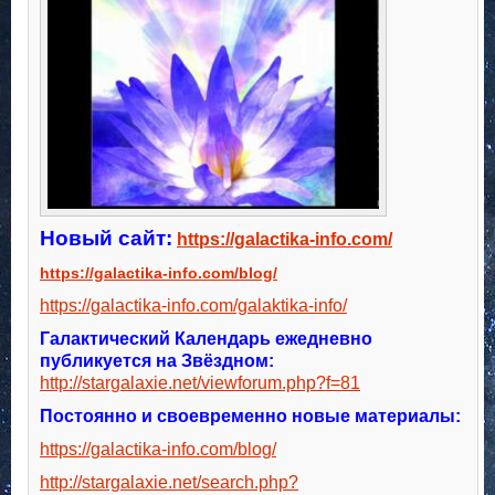
Новый сайт:
https://galactika-info.com/
https://galactika-info.com/blog/
https://galactika-info.com/galaktika-info/
Галактический Календарь ежедневно
публикуется на Звёздном:
http://stargalaxie.net/viewforum.php?f=81
Постоянно и своевременно новые материалы:
h
ttps://galactika-info.com/blog/
http://stargalaxie.net/search.php?