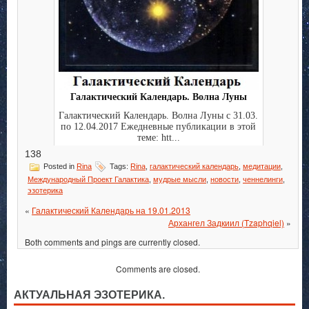
Галактический Календарь. Волна Луны
Галактический Календарь. Волна Луны с 31.03.
по 12.04.2017 Ежедневные публикации в этой
теме: htt...
138
Posted in
Rina
Tags:
Rina
,
галактический календарь
,
медитации
,
Международный Проект Галактика
,
мудрые мысли
,
новости
,
ченнелинги
,
эзотерика
«
Галактический Календарь на 19.01.2013
Архангел Задкиил (Tzaphqiel)
»
Both comments and pings are currently closed.
Comments are closed.
АКТУАЛЬНАЯ ЭЗОТЕРИКА.