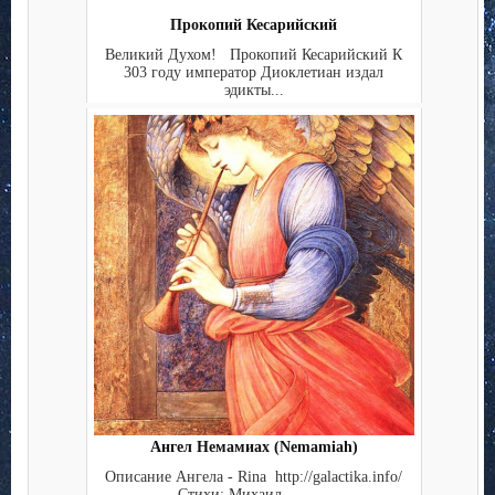
Прокопий Кесарийский
Великий Духом! Прокопий Кесарийский К
303 году император Диоклетиан издал
эдикты...
Ангел Немамиах (Nemamiah)
Описание Ангела - Rina http://galactika.info/
Стихи: Михаил ...