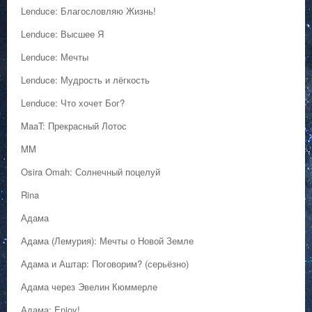
Lenduce: Благословляю Жизнь!
Lenduce: Высшее Я
Lenduce: Мечты
Lenduce: Мудрость и лёгкость
Lenduce: Что хочет Бог?
MaaT: Прекрасный Лотос
MM
Osira Omah: Солнечный поцелуй
Rina
Адама
Адама (Лемурия): Мечты о Новой Земле
Адама и Аштар: Поговорим? (серьёзно)
Адама через Эвелин Кюммерле
Адама: Enjoy!