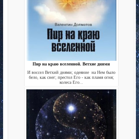
Пир на краю вселенной. Ветхие днями
И воссел Ветхий днями; одеяние на Нем было
бело, как снег; престол Его - как пламя огня;
колеса Его...