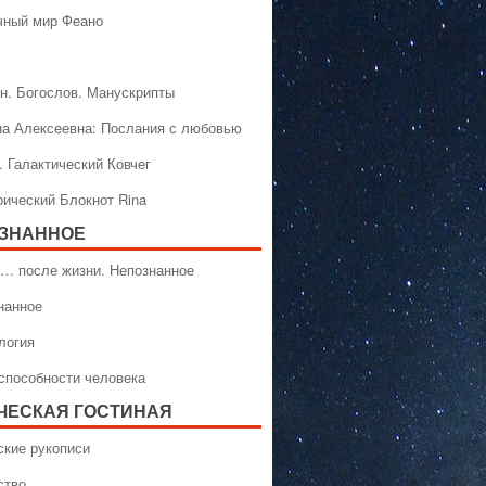
чный мир Феано
н. Богослов. Манускрипты
на Алексеевна: Послания с любовью
. Галактический Ковчег
рический Блокнот Rina
ЗНАННОЕ
… после жизни. Непознанное
нанное
логия
способности человека
ЧЕСКАЯ ГОСТИНАЯ
ские рукописи
ство