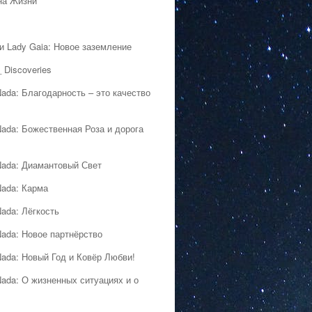
на Жизни
 и Lady Gaia: Новое заземление
 Discoveries
Nada: Благодарность – это качество
Nada: Божественная Роза и дорога
Nada: Диамантовый Свет
Nada: Карма
Nada: Лёгкость
Nada: Новое партнёрство
Nada: Новый Год и Ковёр Любви!
Nada: О жизненных ситуациях и о