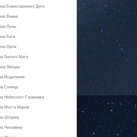
лна Божественного Дитя
лна Воина
лна Луны
лна Бога
лна Орла
на Белого Мага
лна Звезды
на Исцеления
на Солнца
на Небесного Странника
на Моста Миров
на Шторма
на Человека