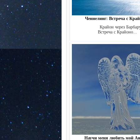
Ченнелинг: Встреча с Кра
Крайон через Барбару 
Встреча с Крайоно...
Научи меня любить мой Анг