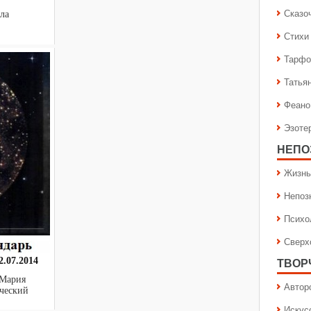
Сказо
о Ангела
Стихи
Тарфо
Татья
Феано
Эзоте
НЕПО
Жизнь
Непоз
Психо
Сверх
.07.2014
ТВОР
 Мария
Автор
тический
Искус