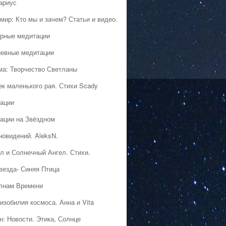
ариус
мир: Кто мы и зачем? Статьи и видео.
рные медитации
евные медитации
ма: Творчество Светланы
ек маленького рая. Стихи Scady
ации
ации на Звёздном
новидений. AleksN.
л и Солнечный Ангел. Стихи.
везда- Синяя Птица
лнам Времени
изобилия космоса. Анна и Vita
н: Новости. Этика, Солнце