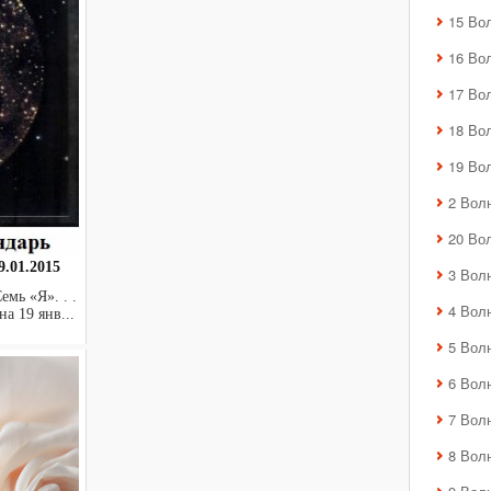
15 Во
16 Во
17 Во
18 Во
19 Во
2 Вол
20 Во
.01.2015
3 Вол
мь «Я». . .
4 Вол
на 19 янв...
5 Вол
6 Вол
7 Вол
8 Вол