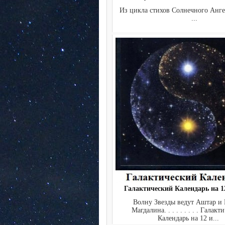
Из цикла стихов Солнечног
...
Галактический Календарь на 12
Волну Звезды ведут Аштар и
Магдалина. . . . . . . . . Галак
Календарь на 12 и...