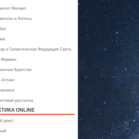
хангел Михаил
хангелы и Ангелы
йон
ама
тар и Галактическая Федерация Света
н-Жермен
лнечное Братство
Т-Атлант
ннелинги
Почтовая рассылка
КТИКA ONLINE
й день!
ный