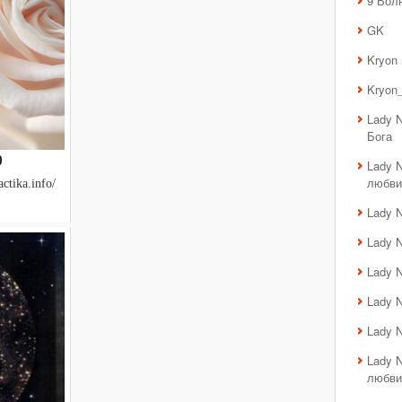
9 Вол
GK
Kryon
Kryon_
Lady 
Бога
)
Lady 
любви
ctika.info/
Lady 
Lady 
Lady 
Lady 
Lady 
Lady 
любви