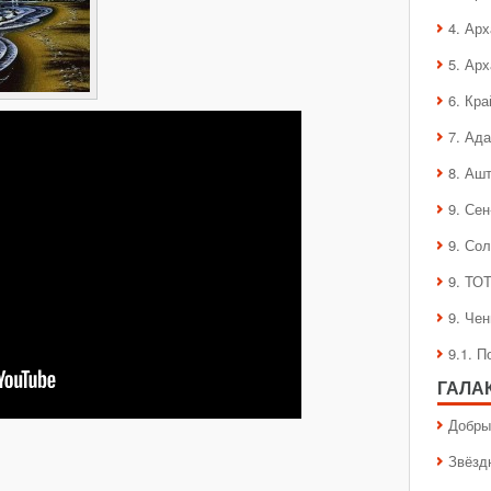
4. Ар
5. Ар
6. Кра
7. Ад
8. Аш
9. Се
9. Со
9. ТО
9. Че
9.1. 
ГАЛА
Добры
Звёзд