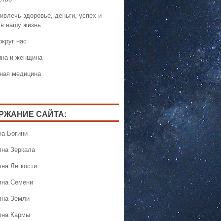
ивлечь здоровье, деньги, успех и
 в нашу жизнь
округ нас
на и женщина
ная медицина
РЖАНИЕ САЙТА:
на Богини
лна Зеркала
лна Лёгкости
лна Семени
лна Земли
лна Кармы