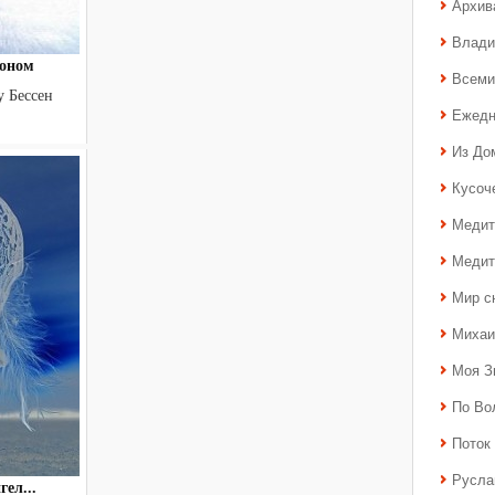
Архив
Влади
йоном
Всеми
Бессен
Ежедн
Из До
Кусоч
Медит
Медит
Мир с
Михаи
Моя З
По Во
Поток 
Русла
ел...