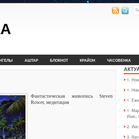
КА
НГЕЛЫ
АШТАР
БЛОКНОТ
КРАЙОН
ЧАСОВЕНКА
АКТУ
1. Hо
1. Hо
Фантастическая живопись Steven
1. Еж
Rower, медитация
1. Ма
Изис,
2. Ии
3. Ар