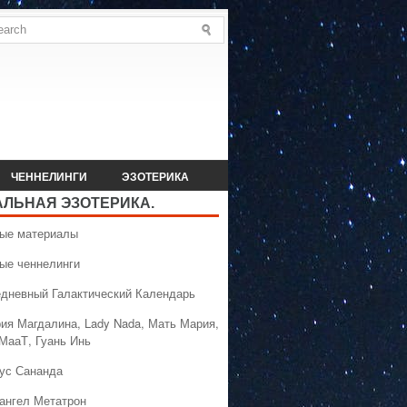
ЧЕННЕЛИНГИ
ЭЗОТЕРИКА
АЛЬНАЯ ЭЗОТЕРИКА.
вые материалы
вые ченнелинги
едневный Галактический Календарь
рия Магдалина, Lady Nada, Мать Мария,
 МааТ, Гуань Инь
сус Сананда
хангел Метатрон