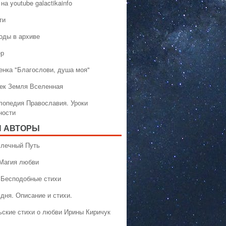
на youtube galactikainfo
ти
оды в архиве
ер
енка "Благослови, душа моя"
ек Земля Вселенная
лопедия Православия. Уроки
ности
 АВТОРЫ
 Млечный Путь
 Магия любви
 Бесподобные стихи
дня. Описание и стихи.
ьские стихи о любви Ирины Киричук