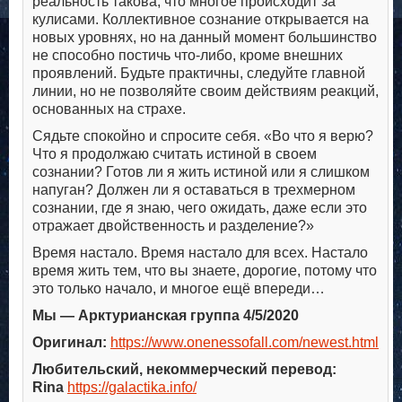
реальность такова, что многое происходит за
кулисами. Коллективное сознание открывается на
новых уровнях, но на данный момент большинство
не способно постичь что-либо, кроме внешних
проявлений. Будьте практичны, следуйте главной
линии, но не позволяйте своим действиям реакций,
основанных на страхе.
Сядьте спокойно и спросите себя. «Во что я верю?
Что я продолжаю считать истиной в своем
сознании? Готов ли я жить истиной или я слишком
напуган? Должен ли я оставаться в трехмерном
сознании, где я знаю, чего ожидать, даже если это
отражает двойственность и разделение?»
Время настало. Время настало для всех. Настало
время жить тем, что вы знаете, дорогие, потому что
это только начало, и многое ещё впереди…
Мы — Арктурианская группа 4/5/2020
Оригинал:
https://www.onenessofall.com/newest.html
Любительский, некоммерческий перевод:
Rina
https://galactika.info/