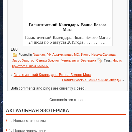
Галактический Календарь. Волна Белого
Мага
Галактический Календарь. Волна Белого Мага с
24 июля по 5 августа 2019года . . . . . . . . ...
168
Posted in
Главная
,
ГФ, Арктурианцы, MQ
,
Иисус Иешуа Сананда
,
Иисус Христос: Сынам Божиим
,
Ченнелинги
,
Эзотерика
Tags:
Иисус
Христос: сынам Божиим
«
Галактический Календарь. Волна Белого Мага
Галактические Гениальные Звёзды
»
Both comments and pings are currently closed.
Comments are closed.
АКТУАЛЬНАЯ ЭЗОТЕРИКА.
1. Hовые материалы
1. Hовые ченнелинги