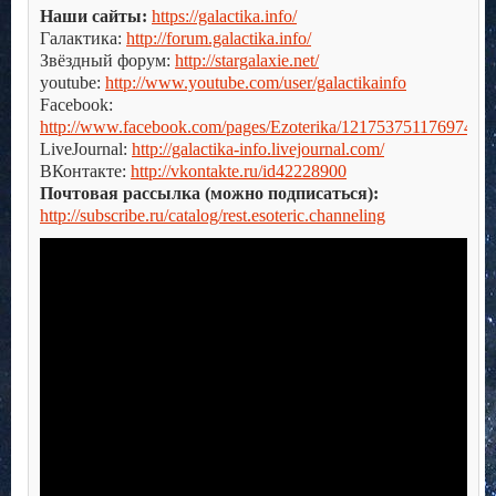
Наши сайты:
https://galactika.info/
Галактика:
http://forum.galactika.info/
Звёздный форум:
http://stargalaxie.net/
youtube:
http://www.youtube.com/user/galactikainfo
Facebook:
http://www.facebook.com/pages/Ezoterika/121753751176974
LiveJournal:
http://galactika-info.livejournal.com/
ВКонтакте:
http://vkontakte.ru/id42228900
Почтовая рассылка (можно подписаться):
http://subscribe.ru/catalog/rest.esoteric.channeling