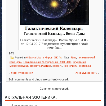
Галактический Календарь. Волна Луны
Галактический Календарь. Волна Луны с 31.03.
по 12.04.2017 Ежедневные публикации в этой
теме: htt...
149
Posted in
6 Волна Моста Миров
,
GK
Tags:
Rina
,
галактический
календарь
,
Галактический Календарь на 09.01.2014
,
медитации
,
Международный Проект Галактика
,
новости
,
ченнелинги
,
эзотерика
«
Урок духовности
Урок духовности
»
Both comments and pings are currently closed.
Comments are closed.
АКТУАЛЬНАЯ ЭЗОТЕРИКА.
1. Hовые материалы