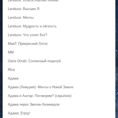
Lenduce: Высшее Я
Lenduce: Мечты
Lenduce: Мудрость и лёгкость
Lenduce: Что хочет Бог?
MaaT: Прекрасный Лотос
MM
Osira Omah: Солнечный поцелуй
Rina
Адама
Адама (Лемурия): Мечты о Новой Земле
Адама и Аштар: Поговорим? (серьёзно)
Адама через Эвелин Кюммерле
Адама: Enjoy!