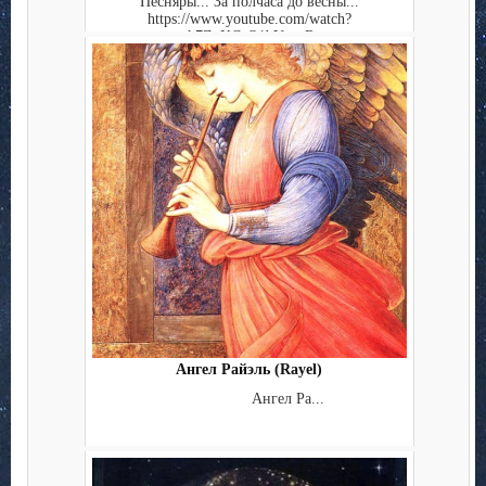
Песняры... За полчаса до весны...
https://www.youtube.com/watch?
v=k7ZuKCeQ1bY . Б...
Ангел Райэль (Rayel)
Ангел Ра...