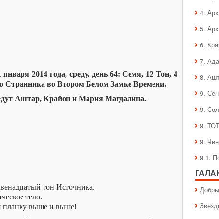
4. Ар
5. Ар
6. Кра
7. Ад
января 2014 года, среду, день 64: Семя, 12 Тон, 4
8. Аш
го Странника во Втором Белом Замке Времени.
9. Се
едут Аштар, Крайон и Мария Магдалина.
9. Со
9. ТО
9. Че
9.1. 
ГАЛА
двенадцатый тон Источника.
Добры
ческое тело.
Звёзд
я планку выше и выше!