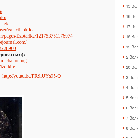
15 Во
o/
16 Во
nfo/
.net/
17 Во
er/galactikainfo
om/pages/Ezoterika/121753751176974
18 Во
ivejournal.com/
19 Во
42228900
дписаться):
2 Вол
eric.channeling
/tzolkin/
20 Во
= http://youtu.be/PR9iUYs95-Q
3 Вол
4 Вол
5 Вол
6 Вол
7 Вол
8 Вол