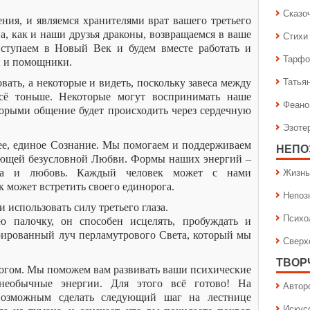
Сказо
ния, и являемся хранителями врат вашего третьего
а, как и наши друзья драконы, возвращаемся в ваше
Стихи
вступаем в Новый Век и будем вместе работать и
Тарфо
и и помощники.
Татья
овать, а некоторые и видеть, поскольку завеса между
сё тоньше. Некоторые могут воспринимать наше
Феано
торыми общение будет происходить через сердечную
Эзоте
е, единое Сознание. Мы помогаем и поддерживаем
НЕПО
лющей безусловной Любви. Формы наших энергий –
Жизнь
тота и любовь. Каждый человек может с нами
к может встретить своего единорога.
Непоз
 использовать силу третьего глаза.
Психо
 палочку, он способен исцелять, пробуждать и
рированный луч перламутрового Света, который мы
Сверх
ТВОР
огом. Мы поможем вам развивать ваши психические
 необычные энергии. Для этого всё готово! На
Автор
возможным сделать следующий шаг на лестнице
Искус