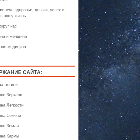
ивлечь здоровье, деньги, успех и
 в нашу жизнь
округ нас
на и женщина
ная медицина
РЖАНИЕ САЙТА:
на Богини
лна Зеркала
лна Лёгкости
лна Семени
лна Земли
лна Кармы