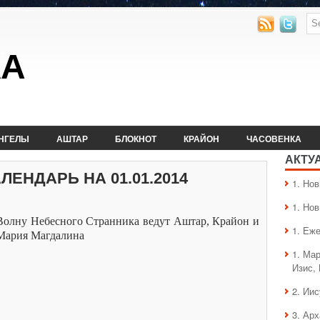
КА
НГЕЛЫ
АШТАР
БЛОКНОТ
КРАЙОН
ЧАСОВЕНКА
АКТУ
ЕНДАРЬ НА 01.01.2014
1. Hо
1. Hо
Волну Небесного Странника ведут Аштар, Крайон и
1. Еж
Мария Магдалина
1. Ма
Изис,
2. Ии
3. Ар