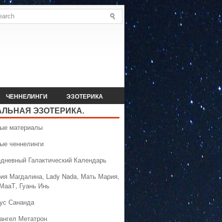
ЧЕННЕЛИНГИ
ЭЗОТЕРИКА
АЛЬНАЯ ЭЗОТЕРИКА.
вые материалы
вые ченнелинги
едневный Галактический Календарь
рия Магдалина, Lady Nada, Мать Мария,
 МааТ, Гуань Инь
сус Сананда
хангел Метатрон