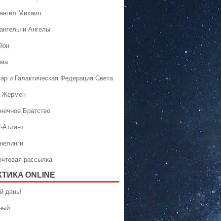
хангел Михаил
хангелы и Ангелы
йон
ама
тар и Галактическая Федерация Света
н-Жермен
лнечное Братство
Т-Атлант
ннелинги
Почтовая рассылка
КТИКA ONLINE
й день!
ный