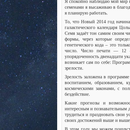
Я спокойно наблюдаю мой мир 
семенами я высаживаю в благод
я планирую работать.
То, что Новый 2014 год начин
галактического календаря Цоль
Семя задаёт тон самим своим ч
формы, через которые опреде
генетического кода – это толь
число. Число печати — 12 
упорядоченность двенадцати ука
возникает сам по себе: Програ
зрелости.
Зрелость заложена в программе
воспитанием, образованием, 
космическими законами, с пол
бездействие.
Какие прогнозы и возможнос
интересным и познавательным д
трудиться и праздновать свои 
своих достижений выше и выше. 
В этом году мы можем почувст