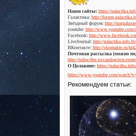
Наши сайты:
https://galactika.inf
Галактика:
http://forum.galactika.i
Звёздный форум:
http://stargalaxie
youtube:
http://www.youtube.com/us
Facebook:
http://www.facebook.c
LiveJournal:
http://galactika-info.l
ВКонтакте:
http://vkontakte.ru/id
Почтовая рассылка (можно по
http://subscribe.ru/catalog/rest.esot
О Цолькине:
https://galactika.info
https://www.youtube.com/watch?v
Рекомендуем статьи: