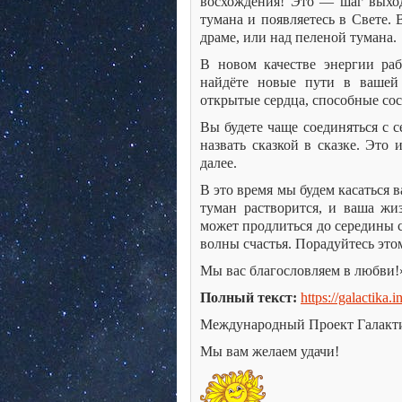
восхождения! Это — шаг выхода
тумана и появляетесь в Свете. 
драме, или над пеленой тумана.
В новом качестве энергии раб
найдёте новые пути в вашей
открытые сердца, способные сос
Вы будете чаще соединяться с 
назвать сказкой в сказке. Это 
далее.
В это время мы будем касаться в
туман растворится, и ваша жиз
может продлиться до середины 
волны счастья. Порадуйтесь это
Мы вас благословляем в любви!
Полный текст:
https://galactika.
Международный Проект Галакт
Мы вам желаем удачи!