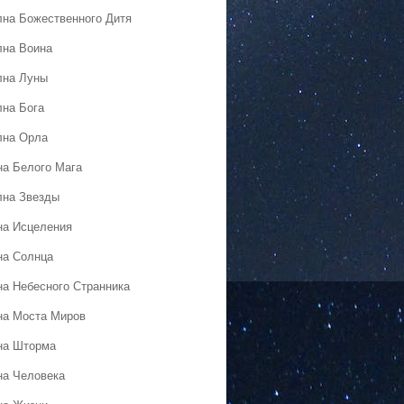
лна Божественного Дитя
лна Воина
лна Луны
лна Бога
лна Орла
на Белого Мага
лна Звезды
на Исцеления
на Солнца
на Небесного Странника
на Моста Миров
на Шторма
на Человека