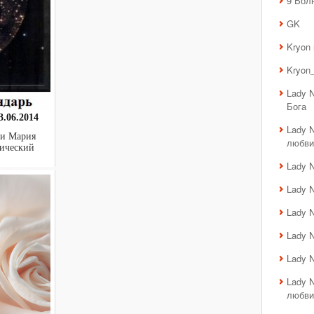
9 Вол
GK
Kryon
Kryon_
Lady 
Бога
.06.2014
Lady 
 и Мария
любви
ктический
Lady 
Lady 
Lady 
Lady 
Lady 
Lady 
любви