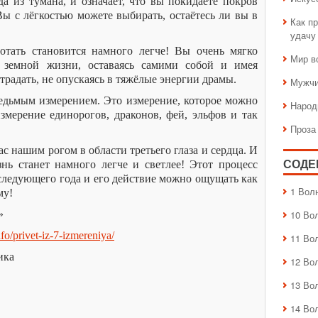
 из тумана, и означает, что вы покидаете покров
Вы с лёгкостью можете выбирать, остаётесь ли вы в
Как пр
удачу
отать становится намного легче! Вы очень мягко
Мир в
 земной жизни, оставаясь самими собой и имея
традать, не опускаясь в тяжёлые энергии драмы.
Мужчи
седьмым измерением. Это измерение, которое можно
Народ
измерение единорогов, драконов, фей, эльфов и так
Проза
ас нашим рогом в области третьего глаза и сердца. И
нь станет намного легче и светлее! Этот процесс
СОДЕ
следующего года и его действие можно ощущать как
1 Вол
му!
»
10 Во
info/privet-iz-7-izmereniya/
11 Во
ика
12 Во
13 Во
14 Во