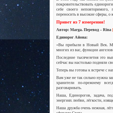
покровительствовать единороги
себе своего неповторимого, 
переносить в высокие сферы, о 
Привет из 7 измерения!
Автор: Marga. Перевод – Rina
Единорог Айона:
«Вы прибыли в Новый Век. Мы,
многих из вас, функции ангелов
Последние тысячелетия это вы
сейчас вы настолько подняли св
Теперь вы готовы к встрече с на
Вам уже не так сильно нужна за
хранители по-прежнему все
разговаривать.
Наша, Единорогов, задача, п
энергиях любви, лёгкости, изяще
Наша дружба очень нежная, лёг
сферами Света.