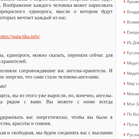
Архив
. Воображение каждого человека может нарисовать
прекрасного единорога, мысли о котором будут
Влади
которых мечтает каждый из нас.
Всеми
Ежедн
https://galactika.info/
Из До
Кусоч
 единороги, можно сказать, переняли сейчас для
-хранителей.
Медит
полняли сопровождавшие вас ангелы-хранители. И
Медит
ои энергии, что сами стали человеко-ангелами.
Мир с
ми!
Михаи
щита, вы из этого уже выросли, но, конечно, ангелы-
гда рядом с вами. Вы можете с ними всегда
Моя З
По Во
оддерживать вас энергетически, чтобы вы были в
ства, красоты и сияния.
Поток 
кая и свободная, мы будем соединять вас с высшими
Русла