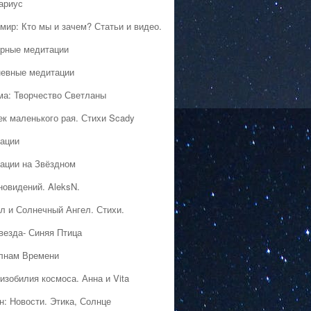
ариус
мир: Кто мы и зачем? Статьи и видео.
рные медитации
евные медитации
ма: Творчество Светланы
ек маленького рая. Стихи Scady
ации
ации на Звёздном
новидений. AleksN.
л и Солнечный Ангел. Стихи.
везда- Синяя Птица
лнам Времени
изобилия космоса. Анна и Vita
н: Новости. Этика, Солнце