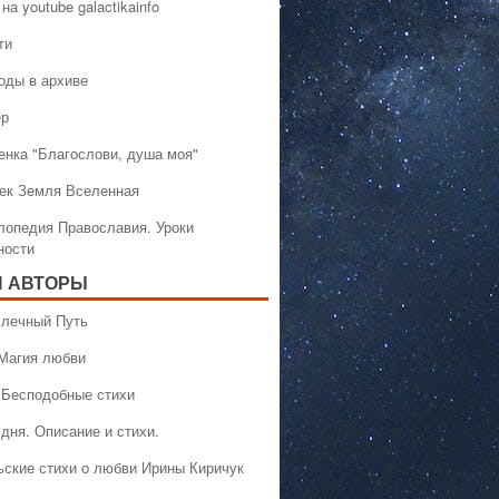
на youtube galactikainfo
ти
оды в архиве
ер
енка "Благослови, душа моя"
ек Земля Вселенная
лопедия Православия. Уроки
ности
 АВТОРЫ
 Млечный Путь
 Магия любви
 Бесподобные стихи
дня. Описание и стихи.
ьские стихи о любви Ирины Киричук