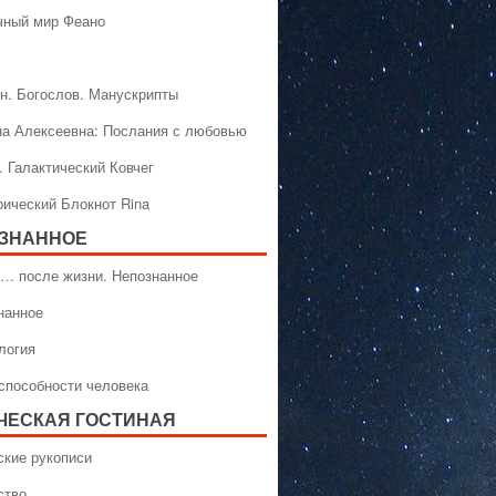
чный мир Феано
н. Богослов. Манускрипты
на Алексеевна: Послания с любовью
. Галактический Ковчег
рический Блокнот Rina
ЗНАННОЕ
… после жизни. Непознанное
нанное
логия
способности человека
ЧЕСКАЯ ГОСТИНАЯ
ские рукописи
ство