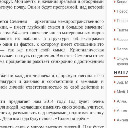
вокруг. Мои мечты и желания зрелыми и отборными
Канал 
атную почву. Они и будут программой, над которой
Новос
Перев
ается Семенем — архетипом межпространственного
кин, – имеет глубокий смысл и большое значение!
Твитт
ислом. 64 – это ключевое число материальных миров
ляются их шаблоны и структуры. 64-гексаграмма
Часов
ко один из фактов, к которому имеет отношение это
Челов
— так же имеет свой смысл. Кристаллическая
зывает на путь соединения. Вместе с Семенем ответ
Энцик
мма процветания работает синхронно с достижением
духов
НАШИ
 жизни каждого человека и напрямую связана с его
культурой и жизнью в соответствии с земными и
Jeti:
ной личной ответственностью за своё действие и
Medi.
Алла.
ти предлагает нам 2014 год? Год будет очень
ля людей, желающих изменять свою жизнь, учиться,
Ангел 
успехи, размышлять над неудачами, поднимая планку
Девизом года будут слова: «Только вперёд!»
Ангел
вовать связь с миром высоких энергий. Нам будут