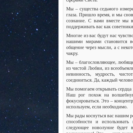
Мы – существа седьмого измере
глаза. Пришло время, и мы снов
сознание. С вами вместе мы 
поддерживать вас как советник
Многие из вас будут нас чувств
нашими мирами становится в
общение через мысли, а с неко
чакру.
Мы – благословляющее, любяще
из чистой Любви, из всеобъем
невинность, мудрость, чис
соединиться. Да, каждый челове
Мы помогаем открывать сердца и
Наш рог похож на волшебную
фокусироваться. Это – концент
используем, если необходимо.
Мы рады коснуться вас нашим р
способности и использовать
следующее новолуние будет 