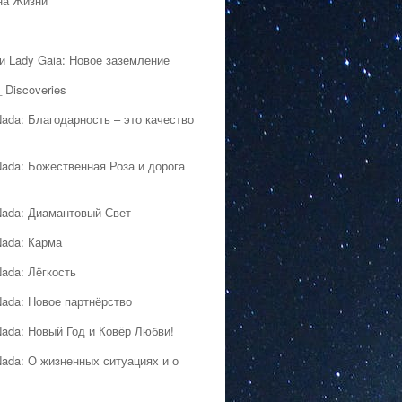
на Жизни
 и Lady Gaia: Новое заземление
 Discoveries
Nada: Благодарность – это качество
Nada: Божественная Роза и дорога
Nada: Диамантовый Свет
Nada: Карма
Nada: Лёгкость
Nada: Новое партнёрство
Nada: Новый Год и Ковёр Любви!
Nada: О жизненных ситуациях и о