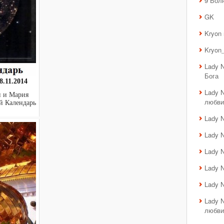
9 Вол
GK
Kryon
Kryon_
Lady 
Бога
.11.2014
Lady 
н и Мария
любви
кий Календарь
Lady 
Lady 
Lady 
Lady 
Lady 
Lady 
любви