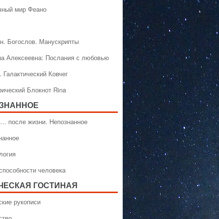
чный мир Феано
н. Богослов. Манускрипты
на Алексеевна: Послания с любовью
. Галактический Ковчег
рический Блокнот Rina
ЗНАННОЕ
… после жизни. Непознанное
нанное
логия
способности человека
ЧЕСКАЯ ГОСТИНАЯ
ские рукописи
ство