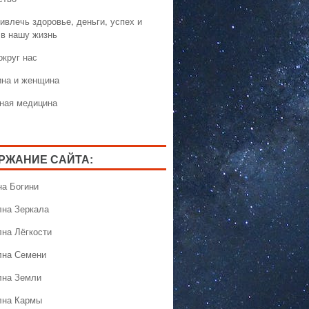
ивлечь здоровье, деньги, успех и
 в нашу жизнь
округ нас
на и женщина
ная медицина
РЖАНИЕ САЙТА:
на Богини
лна Зеркала
лна Лёгкости
лна Семени
лна Земли
лна Кармы