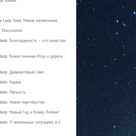
на Жизни
 и Lady Gaia: Новое заземление
 Discoveries
Nada: Благодарность – это качество
Nada: Божественная Роза и дорога
Nada: Диамантовый Свет
Nada: Карма
Nada: Лёгкость
Nada: Новое партнёрство
Nada: Новый Год и Ковёр Любви!
Nada: О жизненных ситуациях и о