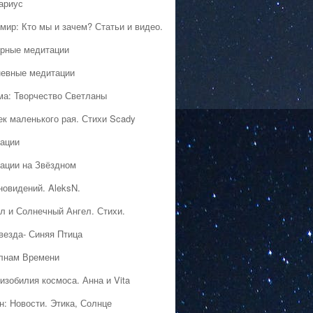
ариус
мир: Кто мы и зачем? Статьи и видео.
рные медитации
евные медитации
ма: Творчество Светланы
ек маленького рая. Стихи Scady
ации
ации на Звёздном
новидений. AleksN.
л и Солнечный Ангел. Стихи.
везда- Синяя Птица
лнам Времени
изобилия космоса. Анна и Vita
н: Новости. Этика, Солнце