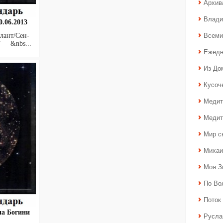
Архив
Влади
.06.2013
Всеми
лант/Сен-
Т &nbs...
Ежедн
Из До
Кусоч
Медит
Медит
Мир с
Михаи
Моя З
По Во
Поток 
на Богини
Русла