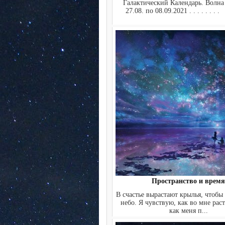
Галактический Календарь. Волна
27.08. по 08.09.2021 . . . . . . . .
Пространство и время
В счастье вырастают крылья, чтобы
небо. Я чувствую, как во мне раст
как меня п...