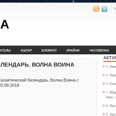
КА
НГЕЛЫ
АШТАР
БЛОКНОТ
КРАЙОН
ЧАСОВЕНКА
АКТУ
АЛЕНДАРЬ. ВОЛНА ВОИНА
1. Hо
1. Hо
Галактический Календарь. Волна Воина с
1. Еж
20.08.2018
1. Ма
Изис,
2. Ии
3. Ар