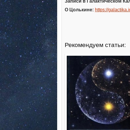
Записи в Галактическом Кал
О Цолькине:
https://galactika.i
.
.
.
Рекомендуем статьи: