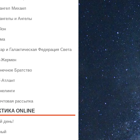
хангел Михаил
хангелы и Ангелы
йон
ама
тар и Галактическая Федерация Света
н-Жермен
лнечное Братство
Т-Атлант
ннелинги
Почтовая рассылка
КТИКA ONLINE
й день!
ный