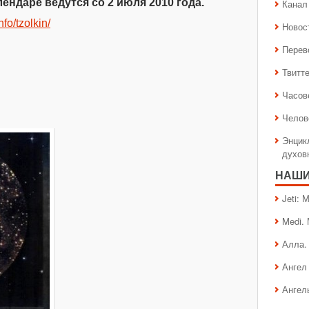
ендаре ведутся со 2 июля 2010 года.
Канал 
nfo/tzolkin/
Новос
Перев
Твитт
Часов
Челов
Энцик
духов
НАШИ
Jeti:
Medi.
Алла.
Ангел 
Ангел