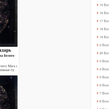
15 Во
16 Во
17 Во
18 Во
19 Во
2 Вол
20 Во
на Белого
3 Вол
лого Мага с
4 Вол
дневные пу...
5 Вол
6 Вол
7 Вол
8 Вол