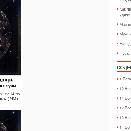
Как пр
удачу
Мир в
Мужчи
Народ
Проза
СОДЕ
1 Вол
лна Луны
10 Во
Луныс 14 по
11 Во
риам (ММ)
12 Во
13 Во
14 Во