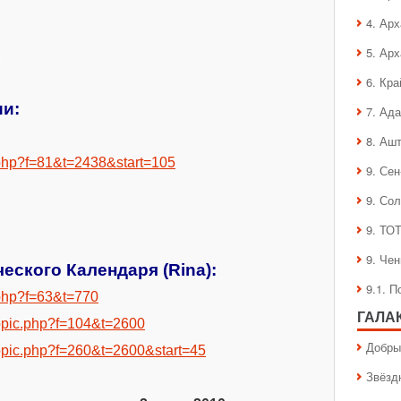
4. Ар
5. Ар
.
6. Кра
и:
7. Ад
8. Аш
ic.php?f=81&t=2438&start=105
9. Се
9. Со
9. ТО
9. Че
ческого Календаря (
Rina
):
9.1. 
c.php?f=63&t=770
ГАЛА
wtopic.php?f=104&t=2600
Добры
wtopic.php?f=260&t=2600&start=45
Звёзд