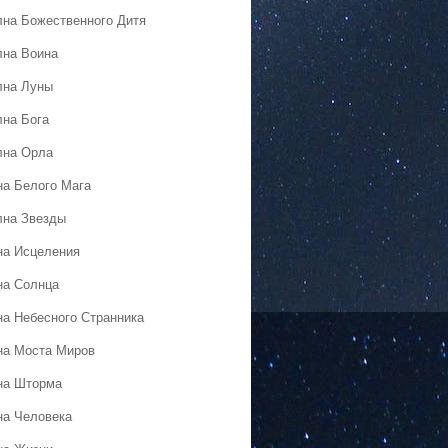
лна Божественного Дитя
лна Воина
лна Луны
лна Бога
лна Орла
на Белого Мага
лна Звезды
на Исцеления
на Солнца
на Небесного Странника
на Моста Миров
на Шторма
на Человека