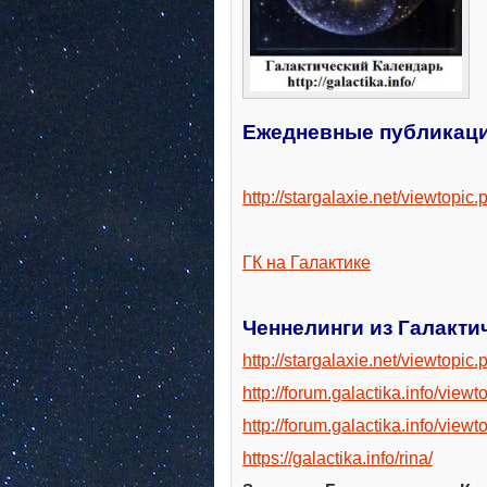
.
.
.
.
Ежедневные публикаци
.
http://stargalaxie.net/viewtop
.
ГК на Галактике
.
Ченнелинги из Галакти
http://stargalaxie.net/viewtopi
http://forum.galactika.info/vie
http://forum.galactika.info/vie
https://galactika.info/rina/