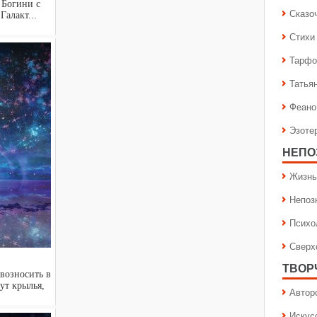
 Богини с
Сказо
 Галакт...
Стихи
Тарфо
Татья
Феано
Эзоте
НЕПО
Жизнь
Непоз
Психо
Сверх
ТВОР
 возносить в
ут крылья,
Автор
Искус