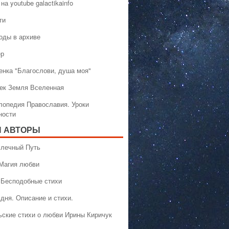
на youtube galactikainfo
ти
оды в архиве
ер
енка "Благослови, душа моя"
ек Земля Вселенная
лопедия Православия. Уроки
ности
 АВТОРЫ
 Млечный Путь
 Магия любви
 Бесподобные стихи
дня. Описание и стихи.
ьские стихи о любви Ирины Киричук