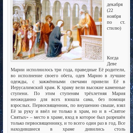
декабря
(22
ноября
по ст.
стилю)
Когда
Деве
Марии исполнилось три года, праведные Её родители,
во исполнение своего обета, одев Марию в лучшие
одежды, с зажжёнными свечами привели Её в
Иерусалимский храм. К храму вели высокие каменные
ступени. По этим ступеням трёхлетняя Мария
неожиданно для всех взошла сама, без помощи
взрослых. Первосвященник, по внушению свыше, взял
Её за руку и ввёл не только в храм, но и в «Святое
Святых» – место в храме, вход в которое был разрешён
только первосвященнику, и то всего один раз в год. Все
находившиеся в храме дивились столь