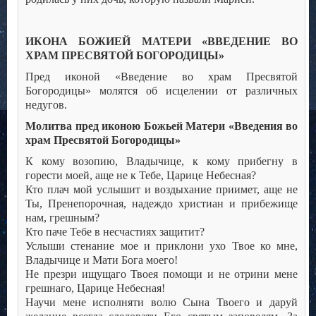
ИКОНА БОЖИЕЙ МАТЕРИ «ВВЕДЕНИЕ ВО
ХРАМ ПРЕСВЯТОЙ БОГОРОДИЦЫ»
Пред иконой «Введение во храм Пресвятой
Богородицы» молятся об исцелении от различных
недугов.
Молитва пред иконою Божьей Матери «Введения во
храм Пресвятой Богородицы»
К кому возопию, Владычице, к кому прибегну в
горести моей, аще не к Тебе, Царице Небесная?
Кто плач мой услышит и воздыхание приимет, аще не
Ты, Пренепорочная, надеждо христиан и прибежище
нам, грешным?
Кто паче Тебе в несчастиях защитит?
Услыши стенание мое и приклони ухо Твое ко мне,
Владычице и Мати Бога моего!
Не презри ищущаго Твоея помощи и не отрини мене
грешнаго, Царице Небесная!
Научи мене исполняти волю Сына Твоего и даруй