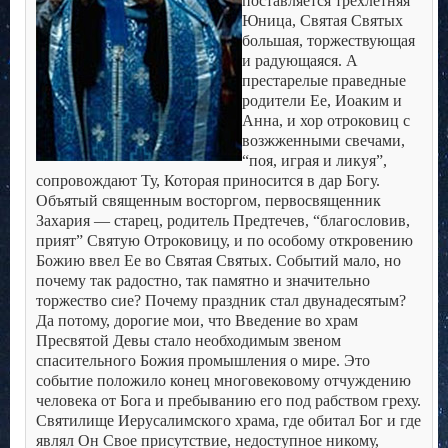
поставляется трехлетняя
Юница, Святая Святых
большая, торжествующая
и радующаяся. А
престарелые праведные
родители Ее, Иоаким и
Анна, и хор отроковиц с
возжженными свечами,
“поя, играя и ликуя”,
сопровождают Ту, Которая приносится в дар Богу.
Объятый священным восторгом, первосвященник
Захария — старец, родитель Предтечев, “благословив,
прият” Святую Отроковицу, и по особому откровению
Божию ввел Ее во Святая Святых.
Событий мало, но
почему так радостно, так памятно и значительно
торжество сие? Почему праздник стал двунадесятым?
Да потому, дорогие мои, что Введение во храм
Пресвятой Девы стало необходимым звеном
спасительного Божия промышления о мире.
Это
событие положило конец многовековому отчуждению
человека от Бога и пребыванию его под рабством греху.
Святилище Иерусалимского храма, где обитал Бог и где
являл Он Свое присутствие, недоступное никому,