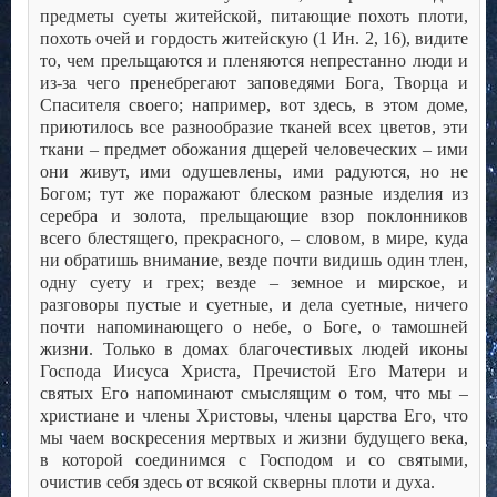
предметы суеты житейской, питающие похоть плоти,
похоть очей и гордость житейскую (1 Ин. 2, 16), видите
то, чем прельщаются и пленяются непрестанно люди и
из-за чего пренебрегают заповедями Бога, Творца и
Спасителя своего; например, вот здесь, в этом доме,
приютилось все разнообразие тканей всех цветов, эти
ткани – предмет обожания дщерей человеческих – ими
они живут, ими одушевлены, ими радуются, но не
Богом; тут же поражают блеском разные изделия из
серебра и золота, прельщающие взор поклонников
всего блестящего, прекрасного, – словом, в мире, куда
ни обратишь внимание, везде почти видишь один тлен,
одну суету и грех; везде – земное и мирское, и
разговоры пустые и суетные, и дела суетные, ничего
почти напоминающего о небе, о Боге, о тамошней
жизни. Только в домах благочестивых людей иконы
Господа Иисуса Христа, Пречистой Его Матери и
святых Его напоминают смыслящим о том, что мы –
христиане и члены Христовы, члены царства Его, что
мы чаем воскресения мертвых и жизни будущего века,
в которой соединимся с Господом и со святыми,
очистив себя здесь от всякой скверны плоти и духа.