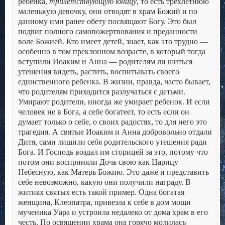
ребенка,
трилётствующую юницу
, то есть трехлетнюю
маленькую девочку, они отводят в храм Божий и по
данному ими ранее обету посвящают Богу. Это был
подвиг полного самопожертвования и преданности
воле Божией. Кто имеет детей, знает, как это трудно —
особенно в том преклонном возрасте, в который тогда
вступили Иоаким и Анна — родителям ли шиться
утешения видеть, растить, воспитывать своего
единственного ребенка. В жизни, правда, часто бывает,
что родителям приходится разлучаться с детьми.
Умирают родители, иногда же умирает ребенок. И если
человек не в Бога, а себе богатеет, то есть если он
думает только о себе, о своих радостях, то для него это
трагедия. А святые Иоаким и Анна добровольно отдали
Дитя, сами лишили себя родительского утешения ради
Бога. И Господь воздал им сторицей за это, потому что
потом они восприняли Дочь свою как Царицу
Небесную, как Матерь Божию. Это даже и представить
себе невозможно, какую они получили награду.
В
житиях святых есть такой пример. Одна богатая
женщина, Клеопатра, привезла к себе в дом мощи
мученика Уара и устроила недалеко от дома храм в его
честь. По освящении храма она горячо молилась