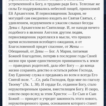
устремленной к Богу, и трудами ради Бога.
Телесные же
силы Ее поддерживались небесной пищей, приносимой
Ей Архангелом. И первосвященник Захария, не
могущий сам ежедневно входить во Святая Святых, с
удивлением, недоумением и ужасом слышал беседы
Девы с Архангелом во Святилище. И, не находя ничего
подобного в явлении Ангелов другим людям,
первосвященник укреплялся в мысли, что пришло
время исполнения всеобщего ожидания, и от
Благословенной придет спасение, от Жены —
Обещанный, от Девы — Бог.
А Мария, питаемая
Божией благодатию, потеряв в последние годы Своей
жизни при храме единственную привязанность к земле
— праведных родителей, дала обет Богу — до конца
жизни сохранять девство и остаться рабою Господа,
Ему Единому служа и предаваясь во всем и всегда Его
Святой воле.
“…Се, раба Господня, буди мне по глаголу
Твоему” (Лк. 1, 38).
И сердце Ее, отданное Богу, стало
нерукотворенным храмом, вместилищем Богу. И скоро,
совсем скоро вслед за этим Христос — Ее Сын и Сын
Божий — приидет и учредит законность этого нового,
нерукотворенного храма, основанием которого станет