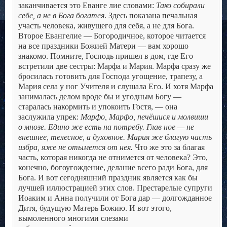
заканчивается это Еванге лие словами:
Тако собирали
себе, а не в Бога богатея
.
Здесь показана печальная
участь человека, живущего для себя, а не для Бога.
Второе Евангелие — Богородичное, которое читается
на все праздники Божией Матери — вам хорошо
знакомо. Помните, Господь пришел в дом, где Его
встретили две сестры: Марфа и Мария. Марфа сразу же
бросилась готовить для Господа угощение, трапезу, а
Мария села у ног Учителя и слушала Его. И хотя Марфа
занималась делом вроде бы и угодным Богу —
старалась накормить и упокоить Гостя, — она
заслужила упрек:
Марфо, Марфо, печёшися и молвиши
о мнозе. Едино же есть на потребу. Глав ное — не
внешнее, телесное, а духовное. Мария же благую часть
избра, яже не отымется от нея.
Что же это за благая
часть, которая никогда не отнимется от человека? Это,
конечно, богоугождение, делание всего ради Бога, для
Бога. И вот сегодняшний праздник является как бы
лучшей иллюстрацией этих слов.
Престарелые супруги
Иоаким и Анна получили от Бога дар — долгожданное
Дитя, будущую Матерь Божию. И вот этого,
вымоленного многими слезами