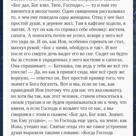
«Бог дал, Бог взял. Твое, Господи», — то и нам это
вменится в милостыню.
Один священник рассказывал
то, о чем ему поведала одна женщина. Отец у нее был
простой души, в деревне жил. Там в кафтане ходили, в
лаптях. А тут он как-то справил себе обновку: костюм,
сапоги. А поносить почти не успел, вскоре у него всё
это укра ли. И он, как Иов, особенно горевать не стал,
махнул рукой: «Бог с ними, обойдусь и так».
И вот
после его смерти дочь видит его во сне. Сидит он будто
бы за столом в украденных у него костюме и сапогах.
Она спрашивает:
— Батюшка, так ведь у тебя же всё это
унесли!
— Да, но как я пришел сюда, мне всё сразу же
вернули, — ответил он.
Вот простой пример того, что
значит в Бога богатеть.
Вот и мы, если не так, как
праведный Иов (потому что для нас это высоковато),
но хотя бы так, как этот человек, станем относиться к
своим утратам и не будем привязываться ни к чему, что
имеем, и если Господь и возьмет что от нас, а мы
смиримся с этим и скажем: «Бог дал, Бог взял. Значит,
так Ему угодно», — то Господь еще здесь, на земле, как
Иова, утешит нас.
Святые отцы это же самое устроение
души выразили такими словами: «Когда Господь