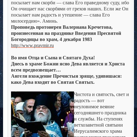
посылает нам скорби — слава Его праведному суду, ибо
Он очищает нас скорбями от грехов наших. Если же Он
посылает нам радость и утешение — слава Его
милосердию». Аминь.
Проповедь протоиерея Валериана Кречетова,
произнесенная на празднике Введения Пресвятой
Богородицы во храм, 4 декабря 1983
http://www.pravmir.ru
.
Во имя Отца и Сына и Святаго Духа!
Днесь в храме Божии ясно Дева является и Христа
всем предвозвещает…
Ангели вхождение Пречистыя зряще, удивишася:
како Дева входит во Святая Святых.
.
Чистота и святость, свет и
радость — вот
неуловимое веяние
сегодняшнего праздника
и службы. На ступенях
ветхозаветной святыни
Иерусалимского храма