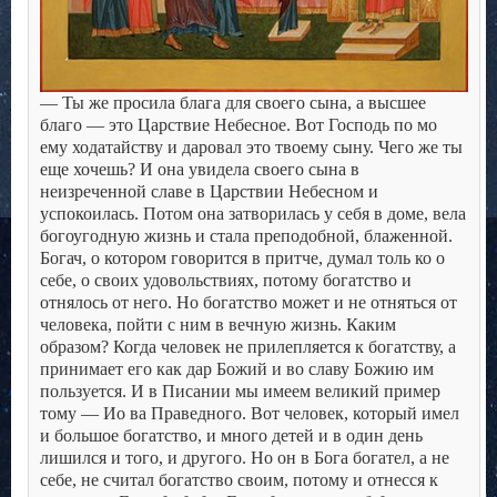
— Ты же просила блага для своего сына, а высшее
благо — это Царствие Небесное. Вот Господь по мо
ему ходатайству и даровал это твоему сыну. Чего же ты
еще хочешь?
И она увидела своего сына в
неизреченной славе в Царствии Небесном и
успокоилась. Потом она затворилась у себя в доме, вела
богоугодную жизнь и стала преподобной, блаженной.
Богач, о котором говорится в притче, думал толь ко о
себе, о своих удовольствиях, потому богатство и
отнялось от него.
Но богатство может и не отняться от
человека, пойти с ним в вечную жизнь. Каким
образом? Когда человек не прилепляется к богатству, а
принимает его как дар Божий и во славу Божию им
пользуется. И в Писании мы имеем великий пример
тому — Ио ва Праведного. Вот человек, который имел
и большое богатство, и много детей и в один день
лишился и того, и другого. Но он в Бога богател, а не
себе, не считал богатство своим, потому и отнесся к