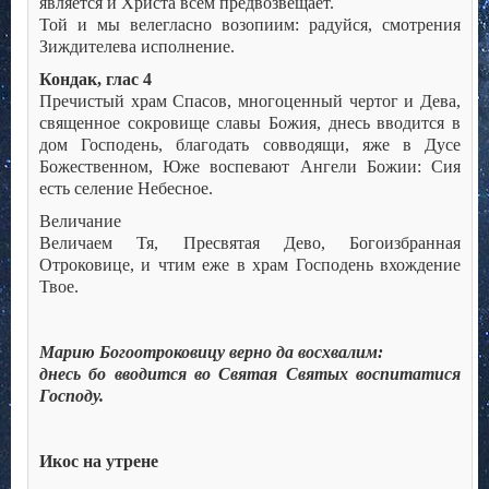
является и Христа всем предвозвещает.
Той и мы велегласно возопиим: радуйся, смотрения
Зиждителева исполнение.
Кондак, глас 4
Пречистый храм Спасов, многоценный чертог и Дева,
священное сокровище славы Божия, днесь вводится в
дом Господень, благодать совводящи, яже в Дусе
Божественном, Юже воспевают Ангели Божии: Сия
есть селение Небесное.
Величание
Величаем Тя, Пресвятая Дево, Богоизбранная
Отроковице, и чтим еже в храм Господень вхождение
Твое.
Марию Богоотроковицу верно да восхвалим:
днесь бо вводится во Святая Святых воспитатися
Господу.
Икос на утрене