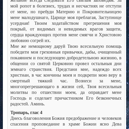
желание всегда следовати Его святым заповедям. За
мой ропот в болезнех, трудах и несчастиях не отступи
от мене, но пребуди Материю и Покровительницею
мене малодушнаго, Царице моя преблагая, Заступнице
усердная! Твоим ходатайством прегрешения моя
покрый, от видимых и невидимых врагов защити,
сердца враждующих против мене смягчи и Христовою
любовию согрей их.
Мне же немощному даруй Твою всесильную помощь
победити моя греховныя привычки, дабы, очищенный
покаянием и последующею добродетельною жизнию, в
общении со святой Церковию провел остальныя дни
земнаго странствия. Предстани мне, надеждо всех
христиан, в час кончины моея и подкрепи мою веру в
смертный тяжкий час. Вознеси за мене,
многопрегрешающаго в жизни сей, Твоя всесильныя
молитвы по отшествии моем, да оправдает мене
Господь и соделает причастником Его безконечных
радостей. Аминь.
Тропарь, глас 4
Днесь благоволения Божия предображение и человеков
спасения проповедание в храме Божии ясно Дева