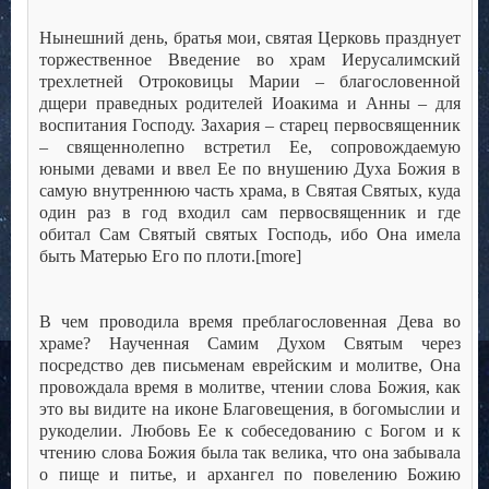
Нынешний день, братья мои, святая Церковь празднует
торжественное Введение во храм Иерусалимский
трехлетней Отроковицы Марии – благословенной
дщери праведных родителей Иоакима и Анны – для
воспитания Господу. Захария – старец первосвященник
– священнолепно встретил Ее, сопровождаемую
юными девами и ввел Ее по внушению Духа Божия в
самую внутреннюю часть храма, в Святая Святых, куда
один раз в год входил сам первосвященник и где
обитал Сам Святый святых Господь, ибо Она имела
быть Матерью Его по плоти.[more]
В чем проводила время преблагословенная Дева во
храме? Наученная Самим Духом Святым через
посредство дев письменам еврейским и молитве, Она
провождала время в молитве, чтении слова Божия, как
это вы видите на иконе Благовещения, в богомыслии и
рукоделии. Любовь Ее к собеседованию с Богом и к
чтению слова Божия была так велика, что она забывала
о пище и питье, и архангел по повелению Божию