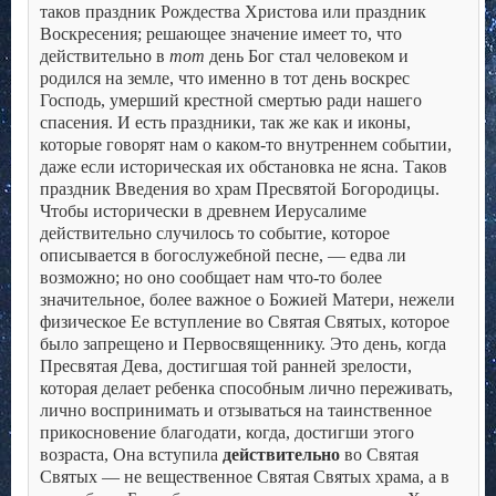
таков праздник Рождества Христова или праздник
Воскресения; решающее значение имеет то, что
действительно в
тот
день Бог стал человеком и
родился на земле, что именно в тот день воскрес
Господь, умерший крестной смертью ради нашего
спасения.
И есть праздники, так же как и иконы,
которые говорят нам о каком-то внутреннем событии,
даже если историческая их обстановка не ясна. Таков
праздник Введения во храм Пресвятой Богородицы.
Чтобы исторически в древнем Иерусалиме
действительно случилось то событие, которое
описывается в богослужебной песне, — едва ли
возможно; но оно сообщает нам что-то более
значительное, более важное о Божией Матери, нежели
физическое Ее вступление во Святая Святых, которое
было запрещено и Первосвященнику. Это день, когда
Пресвятая Дева, достигшая той ранней зрелости,
которая делает ребенка способным лично переживать,
лично воспринимать и отзываться на таинственное
прикосновение благодати, когда, достигши этого
возраста, Она вступила
действительно
во Святая
Святых — не вещественное Святая Святых храма, а в