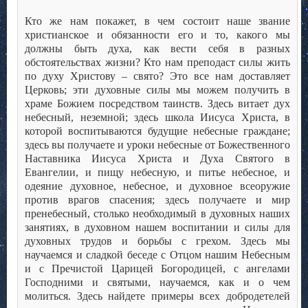
Кто же нам покажет, в чем состоит наше звание
христианское и обязанности его и то, какого мы
должны быть духа, как вести себя в разных
обстоятельствах жизни? Кто нам преподаст силы жить
по духу Христову – свято? Это все нам доставляет
Церковь; эти духовные силы мы можем получить в
храме Божием посредством таинств. Здесь витает дух
небесный, неземной; здесь школа Иисуса Христа, в
которой воспитываются будущие небесные граждане;
здесь вы получаете и уроки небесные от Божественного
Наставника Иисуса Христа и Духа Святого в
Евангелии, и пищу небесную, и питье небесное, и
одеяние духовное, небесное, и духовное всеоружие
против врагов спасения; здесь получаете и мир
пренебесный, столько необходимый в духовных наших
занятиях, в духовном нашем воспитании и силы для
духовных трудов и борьбы с грехом. Здесь мы
научаемся и сладкой беседе с Отцом нашим Небесным
и с Пречистой Царицей Богородицей, с ангелами
Господними и святыми, научаемся, как и о чем
молиться. Здесь найдете примеры всех добродетелей