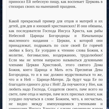
приносил Ей небесную пищу, как воспевает Церковь в
стихирах своих на нынешний праздник.
Какой прекрасный пример для отцов и матерей и их
детей, для дев и юношей христианских! И они обязаны,
как последователи Господа Иисуса Христа, как рабы
Небесной Царицы Богородицы и Начальницы
мысленного наздания – Церкви, к которой они
принадлежат, подражать по силе своей Ее горячей
любви к Богу, Ее усердию к чтению слова Божия, к
молитве, богомыслию, воздержанию, трудолюбию!
Если мы не хотим напрасно называться духовными
членами Церкви Христовой, этого святого Дома
Божия, коего Царица и Мать есть Пресвятая Дева
Богородица, то и в нас должно мудрствоваться то же,
что и в Ней – Царице-Матери. Да будут чада Ее по
благодати единого духа с Ней! Да поучаются у Нее, как
любить надо Господа, Создателя своего, паче всего на
свете, паче отца и матери, паче всех присных своих; как
усердно поучаться в слове Божием, чего, к несчастью,
не видно между именующимися учениками и
ученицами Иисуса Христа; с каким сердечным жаром