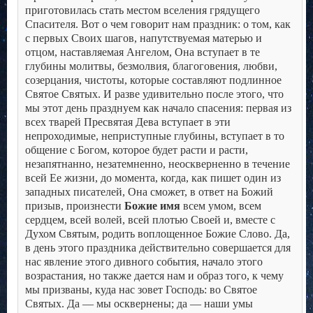
приготовилась стать местом вселения грядущего
Спасителя.
Вот о чем говорит нам праздник: о том, как
с первых Своих шагов, напутствуемая матерью и
отцом, наставляемая Ангелом, Она вступает в те
глубины молитвы, безмолвия, благоговения, любви,
созерцания, чистоты, которые составляют подлинное
Святое Святых. И разве удивительно после этого, что
мы этот день празднуем как начало спасения: первая из
всех тварей Пресвятая Дева вступает в эти
непроходимые, неприступные глубины, вступает в то
общение с Богом, которое будет расти и расти,
незапятнанно, незатемненно, неоскверненно в течение
всей Ее жизни, до момента, когда, как пишет один из
западных писателей, Она сможет, в ответ на Божий
призыв, произнести
Божие имя
всем умом, всем
сердцем, всей волей, всей плотью Своей и, вместе с
Духом Святым, родить воплощенное Божие Слово.
Да,
в день этого праздника действительно совершается для
нас явление этого дивного события, начало этого
возрастания, но также дается нам и образ того, к чему
мы призваны, куда нас зовет Господь: во Святое
Святых. Да — мы осквернены; да — наши умы