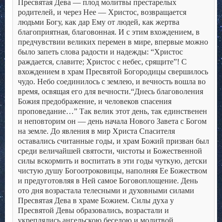
Пресвятая Дева — плод молитвы престарелых
родителей, и через Нее — Христос, возвращается
людьми Богу, как дар Ему от людей, как жертва
благоприятная, благовонная.
И с этим вхождением, в
предчувствии великих перемен в мире, впервые можно
было запеть слова радости и надежды: “Христос
раждается, славите; Христос с небес, срящите”!
С
вхождением в храм Пресвятой Богородицы свершилось
чудо. Небо соединилось с землею, и вечность вошла во
время, освящая его для вечности.“Днесь благоволения
Божия предображение, и человеков спасения
проповедание…”
Так велик этот день, так единственен
и неповторим он — день начала Нового Завета с Богом
на земле.
До явления в мир Христа Спасителя
оставались считанные годы, и храм Божий призван был
среди величайшей святости, чистоты и Божественной
силы вскормить и воспитать в эти годы чуткую, детски
чистую душу Богоотроковицы, наполняя Ее Божеством
и предуготовляя в Ней самое Боговоплощение.
День
ото дня возрастала телесными и духовными силами
Пресвятая Дева в храме Божием. Силы духа у
Пресвятой Девы образовались, возрастали и
укреплялись ангельскою беседою и молитвой,