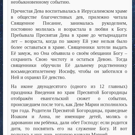
необыкновенному событию.
Пречистая Дева воспитывалась в Иерусалимском храме
в обществе благочестивых дев, прилежно читала
Священное Писание, занималась рукоделием,
постоянно молилась и возрастала в любви к Богу.
Пребывала Пресвятая Дева в храме до четырнадцати
лет – возраста, когда по закону Ей уже нельзя было
более оставаться в храме. Священники хотели выдать
Её замуж, но Она объявила о своём обещании Богу –
сохранить Свою чистоту и остаться Девою. Тогда
священники обручили Её дальнему родственнику
восьмидесятилетнему Иосифу, чтобы он заботился о
Ней и охранял Её девство.
На иконе двунадесятого (одного из 12 главных)
праздника Введения во храм Пресвятой Богородицы
отображён евангельский сюжет о событии,
происшедшем после того, как Деве Марии исполнилось
три года. Родители Пресвятой Богородицы, праведные
Иоаким и Анна, не имеющие детей, молясь о
даровании им ребёнка, дали обет Господу: если родится
дитя, то посвятить его на служение Богу. И вот
родилась у них дочь, которую назвали Марией.