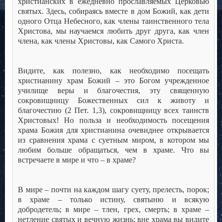
христианских в ежедневно прославляемых Церковью
святых. Здесь, собираясь вместе в дом Божий, как дети
одного Отца Небесного, как члены таинственного тела
Христова, мы научаемся любить друг друга, как член
члена, как члены Христовы, как Самого Христа.
Видите, как полезно, как необходимо посещать
христианину храм Божий – это Богом учрежденное
училище веры и благочестия, эту священную
сокровищницу Божественных сил к животу и
благочестию (2 Пет. 1,3), сокровищницу всех таинств
Христовых! Но польза и необходимость посещения
храма Божия для христианина очевиднее открывается
из сравнения храма с суетным миром, в котором мы
любим больше обращаться, чем в храме. Что вы
встречаете в мире и что – в храме?
В мире – почти на каждом шагу суету, прелесть, порок;
в храме – только истину, святыню и всякую
добродетель; в мире – тлен, грех, смерть; в храме –
нетление святых и вечную жизнь; вне храма вы видите