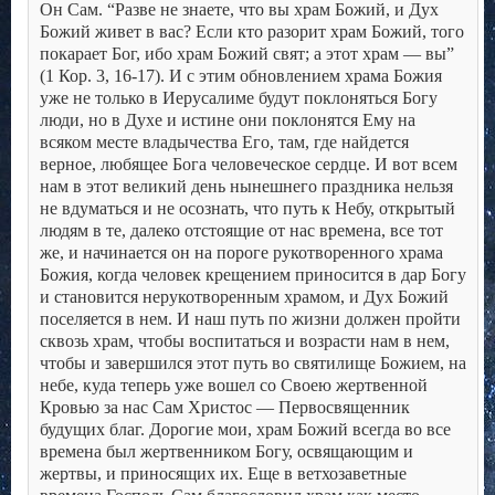
Он Сам.
“Разве не знаете, что вы храм Божий, и Дух
Божий живет в вас? Если кто разорит храм Божий, того
покарает Бог, ибо храм Божий свят; а этот храм — вы”
(1 Кор. 3, 16-17). И с этим обновлением храма Божия
уже не только в Иерусалиме будут поклоняться Богу
люди, но в Духе и истине они поклонятся Ему на
всяком месте владычества Его, там, где найдется
верное, любящее Бога человеческое сердце.
И вот всем
нам в этот великий день нынешнего праздника нельзя
не вдуматься и не осознать, что путь к Небу, открытый
людям в те, далеко отстоящие от нас времена, все тот
же, и начинается он на пороге рукотворенного храма
Божия, когда человек крещением приносится в дар Богу
и становится нерукотворенным храмом, и Дух Божий
поселяется в нем. И наш путь по жизни должен пройти
сквозь храм, чтобы воспитаться и возрасти нам в нем,
чтобы и завершился этот путь во святилище Божием, на
небе, куда теперь уже вошел со Своею жертвенной
Кровью за нас Сам Христос — Первосвященник
будущих благ.
Дорогие мои, храм Божий всегда во все
времена был жертвенником Богу, освящающим и
жертвы, и приносящих их. Еще в ветхозаветные