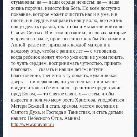
отуманены; да — наши сердца нечисты; да — наша
жизнь порочна, недостойна Бога. Но всем доступно
покаяние, которое может очистить нас и в уме, и в
плоти, и в сердце, выправить нашу волю, всю жизнь
нашу сделать правой, так чтобы и мы могли войти во
Святая Святых.
И в этом празднике, в словах, которые
я прочел в начале, произнесенных как бы Иоакимом и
Анной, разве нет призыва к каждой матери и к
каждому отцу, чтобы с ранних лет — с мгновения,
когда ребенок может что-то уже если не умом понять,
то чуять сердцем, воспринимать чуткостью, принять
благодать — сказать и нашим детям: вступи
благоговейно, трепетно в ту область, куда никакая
дверь — ни церковная, ни умственная, ни иная не
вводит, а только безмолвное, трепетное предстояние
пред Богом, — то Святое Святых — с тем, чтобы
вырасти в полную меру роста Христова, уподобиться
Матери Божией и стать храмом, местом вселения и
Святого Духа, и Господа в Таинствах, и стать детьми
нашего Небесного Отца. Аминь!
http://www.pravmir.ru
..
.