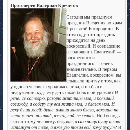
Протоиерей Валериан Кречетов
.
Сегодня мы празднуем
праздник Введения во храм
Пресвятой Богородицы. В
этом году этот праздник
приходится на день
воскресный. И совпадение
сегодняшних Евангелий —
воскресного и
праздничного — очень
знаменательно.
В первом
Евангелии, воскресном, вы
слышали притчу о том, как
у одного человека уродилась нива, и он был в
недоумении: куда ему деть такой боль шой урожай?
И
рече: се сотворю, разорю житницы моя, и больший
созижду, и соберу ту вся жита моя, и благая моя. И
реку души моей: душе, имаши много блага, лежаща на
лета многа: почивай, яждъ, пий, ве селися
. Но Господь
сказал этому человеку:
безумие, в сию нощь душу твою
истяжут от тебе, а яже уго товал есй, кому будут
? И