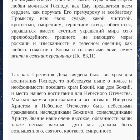
любви молиться Господу, как Ему предаваться всем
сердцем, как поручать Его премудрому и всеблагому
Промыслу всю свою судьбу; какой чистотой,
кротостью, смирением, терпением всегда облекаться,
украшаться вместо суетных украшений мира сего
прелюбодейного, грешного, не знающего меры
роскоши и изысканности в телесном одеянии; как
любить сожитие с Богом и со святыми
паче, неже
жити в селениих грешничих
(Пс. 83,11).
Так как Пресвятая Дева введена была во храм для
воспитания Господу, то побеседуем ныне о пользе и
необходимости посещать храм Божий, как дом Божий,
и место нашего воспитания для Небесного Отечества.
Мы называемся христианами и все позваны Иисусом
Христом в Небесное Отечество быть небесными
гражданами, наследниками Божиими, сонаследниками
Христу. Звание наше очень высокое, обязанности наши
также весьма важные; духа мы должны быть
возвышенного, святого, кроткого, смиренного.