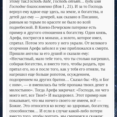
этому так:
Господь даде, Господь отъят… буди имя
Господне благословенно
(Иов I , 21). И за то Господь
вернул ему вдвое еще здесь, на земле, и богатства, и
детей дал ему — дочерей, как сказано в Писании,
равным ко торым по красоте не было во всей
поднебесной.
В Киево-Печерском патерике есть
пример и другого отношения к богатству. Один князь,
Арефа, постригся в монахи, а золото, которое имел,
спрятал. Потом это золото у него украли. От великого
огорчения Арефа заболел и уже приближался к смерти.
Пришли ангелы за его душой и сказали ему:
«Несчастный, мало тебе того, что ты столько нагрешил,
собирая богатство, и вместо того, чтобы раздать, при
прятал его, но и после того, как у тебя его отняли, ты
нагрешил еще больше ропотом, осуждением,
подозрением на других братии… Сказал бы: «Ну, и Бог
с ним», — и вменилась бы тебе пропажа твоих денег в
милостыню». Тогда Арефа закричал: «Господи, ни чего
моего нет, все Твое!» И выздоровел.
Этот пример нам
показывает, что мы ничего своего не имеем, всё —
Божие. Это относится ко всему: ко здоровью, богатству,
способностям… И если в случае какой-либо потери
вместо того, чтобы роптать, мы смиримся и скажем: