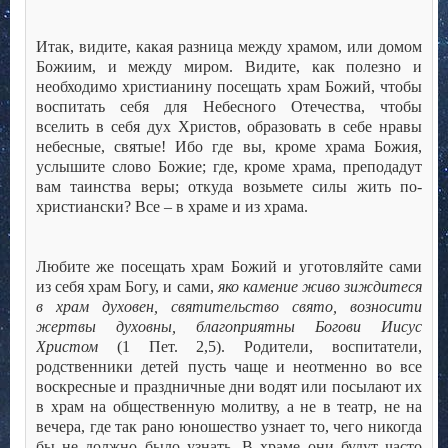
Итак, видите, какая разница между храмом, или домом
Божиим, и между миром. Видите, как полезно и
необходимо христианину посещать храм Божий, чтобы
воспитать себя для Небесного Отечества, чтобы
вселить в себя дух Христов, образовать в себе нравы
небесные, святые! Ибо где вы, кроме храма Божия,
услышите слово Божие; где, кроме храма, преподадут
вам таинства веры; откуда возьмете силы жить по-
христиански? Все – в храме и из храма.
Любите же посещать храм Божий и уготовляйте сами
из себя храм Богу, и сами,
яко камение живо зиждитеся
в храм духовен, святительство свято, возносити
жертвы духовны, благоприятны Богови Иисус
Христом
(1 Пет. 2,5). Родители, воспитатели,
родственники детей пусть чаще и неотменно во все
воскресные и праздничные дни водят или посылают их
в храм на общественную молитву, а не в театр, не на
вечера, где так рано юношество узнает то, чего никогда
бы не должно было узнать. В храме они будут часто