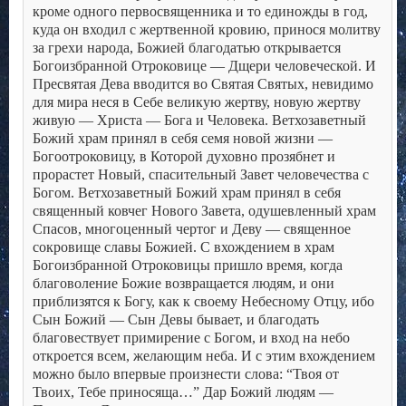
кроме одного первосвященника и то единожды в год,
куда он входил с жертвенной кровию, принося молитву
за грехи народа, Божией благодатью открывается
Богоизбранной Отроковице — Дщери человеческой. И
Пресвятая Дева вводится во Святая Святых, невидимо
для мира неся в Себе великую жертву, новую жертву
живую — Христа — Бога и Человека.
Ветхозаветный
Божий храм принял в себя семя новой жизни —
Богоотроковицу, в Которой духовно прозябнет и
прорастет Новый, спасительный Завет человечества с
Богом. Ветхозаветный Божий храм принял в себя
священный ковчег Нового Завета, одушевленный храм
Спасов, многоценный чертог и Деву — священное
сокровище славы Божией.
С вхождением в храм
Богоизбранной Отроковицы пришло время, когда
благоволение Божие возвращается людям, и они
приблизятся к Богу, как к своему Небесному Отцу, ибо
Сын Божий — Сын Девы бывает, и благодать
благовествует примирение с Богом, и вход на небо
откроется всем, желающим неба.
И с этим вхождением
можно было впервые произнести слова: “Твоя от
Твоих, Тебе приносяща…”
Дар Божий людям —