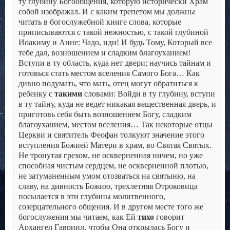
ту глубину Богообщения, которую исторически Храм
собой изображал.
И с каким трепетом мы должны
читать в богослужебной книге слова, которые
приписываются с такой нежностью, с такой глубиной
Иоакиму и Анне: Чадо, иди! И будь Тому, Который все
тебе дал, возношением и сладким благоуханием!
Вступи в ту область, куда нет двери; научись тайнам и
готовься стать местом вселения Самого Бога… Как
дивно подумать, что мать, отец могут обратиться к
ребенку с
такими
словами: Войди в ту глубину, вступи
в ту тайну, куда не ведет никакая вещественная дверь, и
приготовь себя быть возношением Богу, сладким
благоуханием, местом вселения…
Так некоторые отцы
Церкви и святитель Феофан толкуют значение этого
вступления Божией Матери в храм, во Святая Святых.
Не тронутая грехом, не оскверненная ничем, но уже
способная чистым сердцем, не оскверненной плотью,
не затуманенным умом отозваться на святыню, на
славу, на дивность Божию, трехлетняя Отроковица
посылается в эти глубины молитвенного,
созерцательного общения.
И в другом месте того же
богослужения мы читаем, как Ей
тихо
говорит
Архангел Гавриил, чтобы Она открылась Богу и