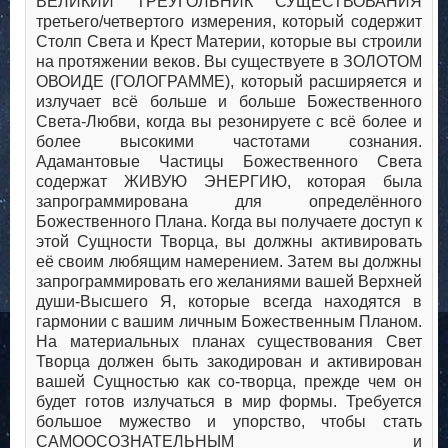
ВЕЛИКИЙ ТРЕУГОЛЬНИК СУЩЕСТВОВАНИЯ
третьего/четвертого измерения, который содержит
Столп Света и Крест Материи, которые вы строили
на протяжении веков. Вы существуете в ЗОЛОТОМ
ОВОИДЕ (ГОЛОГРАММЕ), который расширяется и
излучает всё больше и больше Божественного
Света-Любви, когда вы резонируете с всё более и
более высокими частотами сознания.
Адамантовые Частицы Божественного Света
содержат ЖИВУЮ ЭНЕРГИЮ, которая была
запрограммирована для определённого
Божественного Плана. Когда вы получаете доступ к
этой Сущности Творца, вы должны активировать
её своим любящим намерением. Затем вы должны
запрограммировать его желаниями вашей Верхней
души-Высшего Я, которые всегда находятся в
гармонии с вашим личным Божественным Планом.
На материальных планах существования Свет
Творца должен быть закодирован и активирован
вашей Сущностью как со-творца, прежде чем он
будет готов излучаться в мир формы. Требуется
большое мужество и упорство, чтобы стать
САМООСОЗНАТЕЛЬНЫМ и