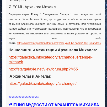
Я ЕСМЬ Архангел Михаил.
Передано через Ронну * Священного Писаря *. Как передатчик этой
статьи, я, Ронна Герман Везан, претендую на всеобщие авторские права
от имени Архангела Михаила. Личный обмен с друзьями или публикация
на веб-сайтах и в публикациях разрешены при условии, что информация
не изменена, не извлечена или дополнена, а также указано авторство и
адрес моего веб-
сайта.
https://www.starquestmastery.com/
www.youtube.com/c/StarQuestMastery
Ченнелинги и медитации Архангела Михаила:
https://galactika.info/category/archangel/erzengel-
michael/
http://stargalaxie.net/viewforum.php?f=55
Архангелы и Ангелы:
https://galactika.info/category/archangel/
.
*********************
УЧЕНИЯ МУДРОСТИ ОТ АРХАНГЕЛА МИХАИЛА