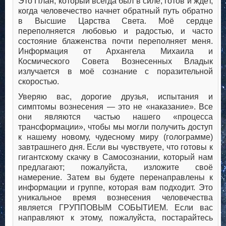
Это План, который всегда был в силе; готов и ждёт,
когда человечество начнет обратный путь обратно
в Высшие Царства Света. Моё сердце
переполняется любовью и радостью, и часто
состояние блаженства почти переполняет меня.
Информация от Архангела Михаила и
Космического Совета Вознесенных Владык
излучается в моё сознание с поразительной
скоростью.
Уверяю вас, дорогие друзья, испытания и
симптомы вознесения — это не «наказание». Все
они являются частью нашего «процесса
трансформации», чтобы мы могли получить доступ
к нашему новому, чудесному миру (голограмме)
завтрашнего дня. Если вы чувствуете, что готовы к
гигантскому скачку в Самосознании, который нам
предлагают; пожалуйста, изложите своё
намерение. Затем вы будете перенаправлены к
информации и группе, которая вам подходит. Это
уникальное время вознесения человечества
является ГРУППОВЫМ СОБЫТИЕМ. Если вас
направляют к этому, пожалуйста, постарайтесь