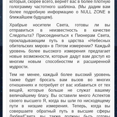
который, скорее всего, вернёт вас в более плотную
голограмму частотного шаблона. (Мы дадим вам
более подробную информацию о NULL ZONE в
ближайшем будущем).
Храбрые носители Света, готовы ли вы
отправиться в неизвестность в качестве
Следопыта? Присоединиться к Пионерам Света,
прокладывающим путь в царства «Небесных
обительских миров» в Пятом измерении? Каждый
уровень более высокого измерения предлагает
новые возможности, которые дадут вам доступ ко
многим новым способностям и расширенной
мудрости.
Тем не менее, каждый более высокий уровень
также будет бросать вам вызов во многих
отношениях и потребует от вас избавиться от тех
вещей, которые больше не служат вашему
величайшему благу. Вы оставили много Аспектов
своего высшего Я, когда вы шли по нисходящему
пути в низшие измерения. Теперь, когда вы
совершаете обратный путь в высшие сферы
Любви/Света, вы также должны быть готовы