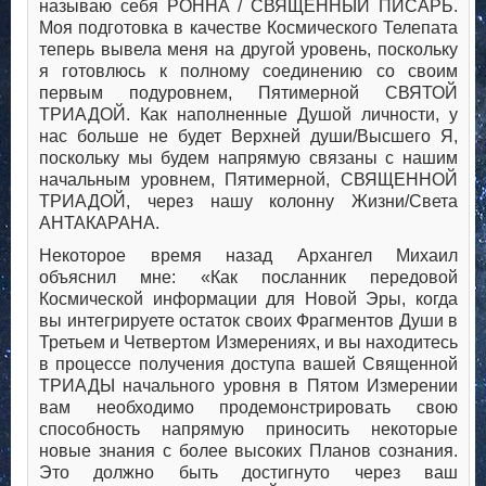
называю себя РОННА / СВЯЩЕННЫЙ ПИСАРЬ.
Моя подготовка в качестве Космического Телепата
теперь вывела меня на другой уровень, поскольку
я готовлюсь к полному соединению со своим
первым подуровнем, Пятимерной СВЯТОЙ
ТРИАДОЙ. Как наполненные Душой личности, у
нас больше не будет Верхней души/Высшего Я,
поскольку мы будем напрямую связаны с нашим
начальным уровнем, Пятимерной, СВЯЩЕННОЙ
ТРИАДОЙ, через нашу колонну Жизни/Света
АНТАКАРАНА.
Некоторое время назад Архангел Михаил
объяснил мне: «Как посланник передовой
Космической информации для Новой Эры, когда
вы интегрируете остаток своих Фрагментов Души в
Третьем и Четвертом Измерениях, и вы находитесь
в процессе получения доступа вашей Священной
ТРИАДЫ начального уровня в Пятом Измерении
вам необходимо продемонстрировать свою
способность напрямую приносить некоторые
новые знания с более высоких Планов сознания.
Это должно быть достигнуто через ваш