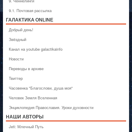
9. Ченнелинги
9.1. Почтовая рассылка
ГАЛАКТИКA ONLINE
Добрый день!
Звёздный
Канал на youtube galactikainfo
Новости
Переводы в архиве
Твиттер
Часовенка "Благослови, душа моя"
Человек Земля Вселенная
Энциклопедия Православия. Уроки духовности
НАШИ АВТОРЫ
Jeti: Млечный Путь