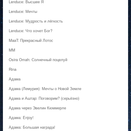
Lenduce: Высшее Я
Lenduce: Мечты
Lenduce: Мудрость и лёгкость
Lenduce: Что хочет Бог?
MaaT: Прекрасный Лотос
MM
Osira Omah: Солнечный поцелуй
Rina
Адама
Адама (Лемурия): Мечты о Новой Земле
Адама и Аштар: Поговорим? (серьёзно)
Адама через Эвелин Кюммерле
Адама: Enjoy!
Адама: Большая награда!