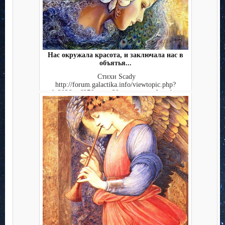
Нас окружала красота, и заключала нас в
объятья...
Стихи Scady
http://forum.galactika.info/viewtopic.php?
f=203&t=627&start=30, живопись Joseph...