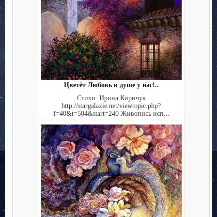
Цветёт Любовь в душе у нас!..
Стихи: Ирина Киричук
http://stargalaxie.net/viewtopic.php?
f=40&t=504&start=240 Живопись исп...